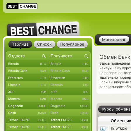
Мониторинг
Таблица
Список
Популярное
Обмен Банк
Здесь приведены 
Bitcoin
Bitcoin
BTC
BTC
наилучшему курсу
Bitcoin Cash
Bitcoin Cash
BCH
BCH
на резервное кол
тщательно прове
Ethereum
Ethereum
ETH
ETH
Если вы впервые 
Litecoin
Litecoin
LTC
LTC
рассказывает обо
XRP
XRP
XRP
XRP
Monero
Monero
XMR
XMR
Dogecoin
Dogecoin
DOGE
DOGE
Курсы обмена
Dash
Dash
DASH
DASH
Tether ERC20
Tether ERC20
USDT
USDT
Обменни
Tether TRC20
Tether TRC20
USDT
USDT
Ex-ATM24