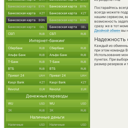
Банковская карта
Банковская карта
BYN
BYN
Постарайтесь всег
всегда можете под
Банковская карта
Банковская карта
KZT
KZT
нашим сервисом, в
Банковская карта
Банковская карта
BGN
BGN
возможность задать
сразу же в тот мом
Банковская карта
Банковская карта
GEL
GEL
Двойной обмен
вы н
СБП
СБП
RUB
RUB
Надежность 
Интернет-банкинг
Каждый из обменны
Сбербанк
Сбербанк
RUB
RUB
при этом команда 
Использование мон
Альфа-Банк
Альфа-Банк
RUB
RUB
пунктах. При выбор
Т-Банк
Т-Банк
RUB
RUB
размер резервов и 
ВТБ
ВТБ
RUB
RUB
Приват 24
Приват 24
UAH
UAH
Kaspi Bank
Kaspi Bank
KZT
KZT
Revolut
Revolut
EUR
EUR
Денежные переводы
WU
WU
USD
USD
ЗК
ЗК
RUB
RUB
Наличные деньги
Наличные
Наличные
USD
USD