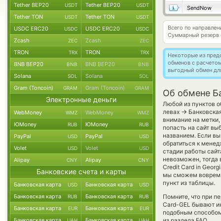
Tether BEP20
Tether BEP20
USDT
USDT
SendNow
Tether TON
Tether TON
USDT
USDT
Всего по направле
USDC ERC20
USDC ERC20
USDC
USDC
Суммарный резерв
Zcash
Zcash
ZEC
ZEC
TRON
TRON
TRX
TRX
Некоторые из пред
обменов с расчето
BNB BEP20
BNB BEP20
BNB
BNB
выгодный обмен дл
Solana
Solana
SOL
SOL
Gram (Toncoin)
Gram (Toncoin)
GRAM
GRAM
Об обмене Ба
Электронные деньги
Любой из пунктов о
→
левах
Банковская
WebMoney
WebMoney
WMZ
WMZ
внимание на метки,
ЮMoney
ЮMoney
RUB
RUB
попасть на сайт вы
названием. Если вы
PayPal
PayPal
USD
USD
обратиться к менед
Volet
Volet
USD
USD
стадии работы сай
невозможен, тогда в
Alipay
Alipay
CNY
CNY
Credit Card in Geor
Банковские счета и карты
мы сможем вовремя
пункт из таблицы.
Банковская карта
Банковская карта
USD
USD
Банковская карта
Банковская карта
Помните, что при п
RUB
RUB
Card-GEL бывают ин
Банковская карта
Банковская карта
EUR
EUR
подобным способом 
Банковская карта
Банковская карта
из раздела FAQ.
UAH
UAH