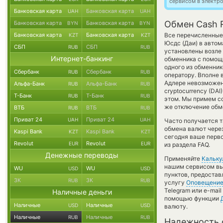
сервисом в электр
Банковская карта
Банковская карта
UAH
UAH
Обмен Cash 
Банковская карта
Банковская карта
BYN
BYN
Банковская карта
Банковская карта
Все перечисленные
KZT
KZT
Юсдс (Даи) в автом
СБП
СБП
RUB
RUB
установлены возле 
Интернет-банкинг
обменника с помощь
одного из обменник
Сбербанк
Сбербанк
RUB
RUB
оператору. Вполне 
Адлере невозможен 
Альфа-Банк
Альфа-Банк
RUB
RUB
cryptocurrency (DA
Т-Банк
Т-Банк
RUB
RUB
этом. Мы примем с
же отключение обме
ВТБ
ВТБ
RUB
RUB
Приват 24
Приват 24
UAH
UAH
Часто получается т
обмена валют через
Kaspi Bank
Kaspi Bank
KZT
KZT
сегодня ваше перв
Revolut
Revolut
EUR
EUR
из раздела FAQ.
Денежные переводы
Применяйте
Кальку
нашим сервисом вы,
WU
WU
USD
USD
пунктов, предоста
ЗК
ЗК
RUB
RUB
услугу
Оповещени
Telegram или e-mail
Наличные деньги
помощью функции
Наличные
Наличные
USD
USD
валюту.
Наличные
Наличные
RUB
RUB
Надежность 