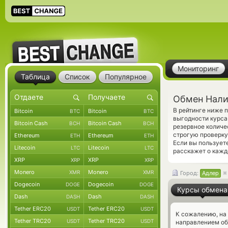
Мониторинг
Таблица
Список
Популярное
Обмен Нали
В рейтинге ниже
Bitcoin
Bitcoin
BTC
BTC
выгодности курса
Bitcoin Cash
Bitcoin Cash
BCH
BCH
резервное количе
строгую проверку
Ethereum
Ethereum
ETH
ETH
Если вы пользует
Litecoin
Litecoin
LTC
LTC
расскажет о кажд
XRP
XRP
XRP
XRP
Monero
Monero
XMR
XMR
Город:
Адлер
Dogecoin
Dogecoin
DOGE
DOGE
Курсы обмена
Dash
Dash
DASH
DASH
Tether ERC20
Tether ERC20
USDT
USDT
К сожалению, на
Tether TRC20
Tether TRC20
USDT
USDT
направлением о