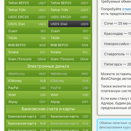
требуемые обмен
Tether BEP20
Tether BEP20
USDT
USDT
Попробуйте
отме
Tether TON
Tether TON
USDT
USDT
есть предложени
USDC ERC20
USDC ERC20
USDC
USDC
Сочи — 25 км 
USDS (Dai)
USDS (Dai)
USDS
USDS
Zcash
Zcash
ZEC
ZEC
Краснодар — 1
TRON
TRON
TRX
TRX
Новороссийск 
BNB BEP20
BNB BEP20
BNB
BNB
Solana
Solana
SOL
SOL
Ставрополь — 
Gram (Toncoin)
Gram (Toncoin)
GRAM
GRAM
Пятигорск — 2
Электронные деньги
WebMoney
WebMoney
Можете оставит
WMZ
WMZ
BestChange авто
ЮMoney
ЮMoney
RUB
RUB
Также можете о
PayPal
PayPal
USD
USD
платежную сист
Volet
Volet
USD
USD
Если вам станут
Alipay
Alipay
CNY
CNY
Адлере, будем р
предложенные об
Банковские счета и карты
Банковская карта
Банковская карта
USD
USD
Обмены наличных с
Банковская карта
Банковская карта
RUB
RUB
фиксирования курс
Банковская карта
Банковская карта
EUR
EUR