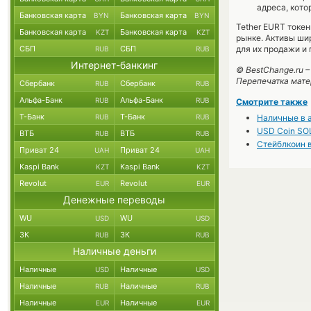
адреса, кото
Банковская карта
Банковская карта
BYN
BYN
Tether EURT токе
Банковская карта
Банковская карта
KZT
KZT
рынке. Активы ши
СБП
СБП
для их продажи и 
RUB
RUB
Интернет-банкинг
© BestChange.ru 
Перепечатка мате
Сбербанк
Сбербанк
RUB
RUB
Альфа-Банк
Альфа-Банк
RUB
RUB
Смотрите также
Т-Банк
Т-Банк
RUB
RUB
Наличные в 
USD Coin SOL
ВТБ
ВТБ
RUB
RUB
Стейблкоин в
Приват 24
Приват 24
UAH
UAH
Kaspi Bank
Kaspi Bank
KZT
KZT
Revolut
Revolut
EUR
EUR
Денежные переводы
WU
WU
USD
USD
ЗК
ЗК
RUB
RUB
Наличные деньги
Наличные
Наличные
USD
USD
Наличные
Наличные
RUB
RUB
Наличные
Наличные
EUR
EUR