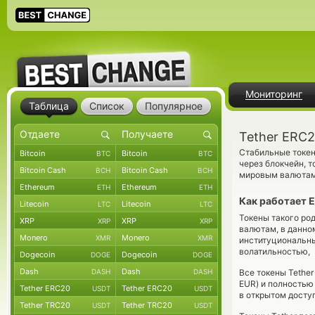
Мониторинг
Таблица
Список
Популярное
Tether ERC
Стабильные токен
Bitcoin
Bitcoin
BTC
BTC
через блокчейн, т
Bitcoin Cash
Bitcoin Cash
BCH
BCH
мировым валютам 
Ethereum
Ethereum
ETH
ETH
Как работает E
Litecoin
Litecoin
LTC
LTC
Токены такого ро
XRP
XRP
XRP
XRP
валютам, в данном
Monero
Monero
XMR
XMR
институциональны
волатильностью,
Dogecoin
Dogecoin
DOGE
DOGE
Dash
Dash
DASH
DASH
Все токены Tether
EUR) и полностью
Tether ERC20
Tether ERC20
USDT
USDT
в открытом доступ
Tether TRC20
Tether TRC20
USDT
USDT