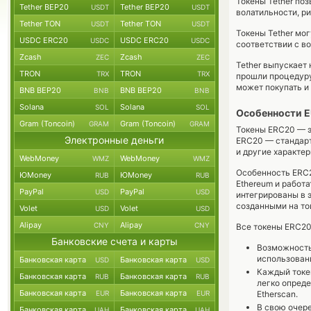
Токены Tether по
Tether BEP20
Tether BEP20
USDT
USDT
волатильности, р
Tether TON
Tether TON
USDT
USDT
Токены Tether мог
USDC ERC20
USDC ERC20
USDC
USDC
соответствии с в
Zcash
Zcash
ZEC
ZEC
Tether выпускает 
TRON
TRON
TRX
TRX
прошли процедуру
может покупать и
BNB BEP20
BNB BEP20
BNB
BNB
Solana
Solana
SOL
SOL
Особенности 
Gram (Toncoin)
Gram (Toncoin)
GRAM
GRAM
Токены ERC20 — э
Электронные деньги
ERC20 — стандарт
и другие характер
WebMoney
WebMoney
WMZ
WMZ
Особенность ERC2
ЮMoney
ЮMoney
RUB
RUB
Ethereum и работа
PayPal
PayPal
USD
USD
интегрированы в 
созданными на то
Volet
Volet
USD
USD
Alipay
Alipay
CNY
CNY
Все токены ERC20
Банковские счета и карты
Возможность 
использован
Банковская карта
Банковская карта
USD
USD
Каждый токен
Банковская карта
Банковская карта
RUB
RUB
легко опреде
Банковская карта
Банковская карта
EUR
EUR
Etherscan.
В свою очер
Банковская карта
Банковская карта
UAH
UAH