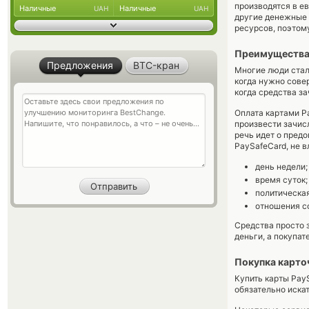
производятся в ев
Наличные
Наличные
UAH
UAH
другие денежные 
ресурсов, поэтом
Преимущества
Предложения
BTC-кран
Многие люди стал
когда нужно сове
когда средства за
Оплата картами P
произвести зачис
речь идет о пред
PaySafeCard, не в
день недели;
время суток;
политическая
отношения со
Средства просто 
деньги, а покупат
Покупка карто
Купить карты Pay
обязательно искат