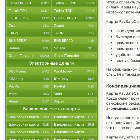
Чтобы оплатить лю
Tether BEP20
Tether BEP20
USDT
USDT
онлайн. Коды Pay
Tether TON
Tether TON
USDT
USDT
карточку системы,
USDC ERC20
USDC ERC20
USDC
USDC
Карты PaySafeCar
Zcash
Zcash
ZEC
ZEC
конфиденциа
TRON
TRON
TRX
TRX
быструю опл
BNB BEP20
BNB BEP20
BNB
BNB
возможность 
Solana
Solana
SOL
SOL
возможность
удобство при
Gram (Toncoin)
Gram (Toncoin)
GRAM
GRAM
полную безо
Электронные деньги
На официальном с
WebMoney
WebMoney
WMZ
WMZ
слышал о таком р
ЮMoney
ЮMoney
RUB
RUB
Конфиденциаль
PayPal
PayPal
USD
USD
Карты PaySafeCar
Volet
Volet
USD
USD
Когда клиент поку
Alipay
Alipay
CNY
CNY
банковские рекви
Банковские счета и карты
анонимным, совер
Банковская карта
Банковская карта
USD
USD
Иногда очень важн
оставлять на сай
Банковская карта
Банковская карта
RUB
RUB
что не все серви
Банковская карта
Банковская карта
EUR
EUR
Карты PaySafeCar
Банковская карта
Банковская карта
UAH
UAH