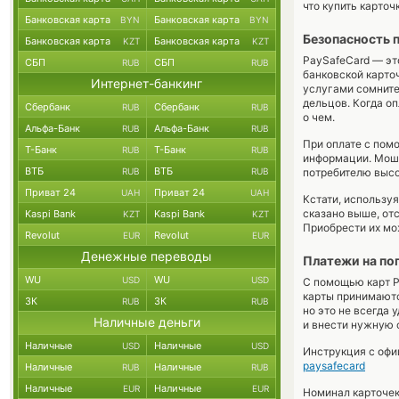
что купить карточ
Банковская карта
Банковская карта
BYN
BYN
Безопасность 
Банковская карта
Банковская карта
KZT
KZT
PaySafeCard — эт
СБП
СБП
RUB
RUB
банковской карто
Интернет-банкинг
услугами сомните
дельцов. Когда о
Сбербанк
Сбербанк
RUB
RUB
о чем.
Альфа-Банк
Альфа-Банк
RUB
RUB
При оплате с пом
Т-Банк
Т-Банк
RUB
RUB
информации. Моше
ВТБ
ВТБ
RUB
RUB
потребителю высо
Приват 24
Приват 24
UAH
UAH
Кстати, использу
сказано выше, отс
Kaspi Bank
Kaspi Bank
KZT
KZT
Приобрести их мо
Revolut
Revolut
EUR
EUR
Денежные переводы
Платежи на по
WU
WU
USD
USD
С помощью карт P
карты принимаютс
ЗК
ЗК
RUB
RUB
но это не всегда 
Наличные деньги
и внести нужную с
Наличные
Наличные
USD
USD
Инструкция с офи
paysafecard
Наличные
Наличные
RUB
RUB
Наличные
Наличные
EUR
EUR
Номинал карточек