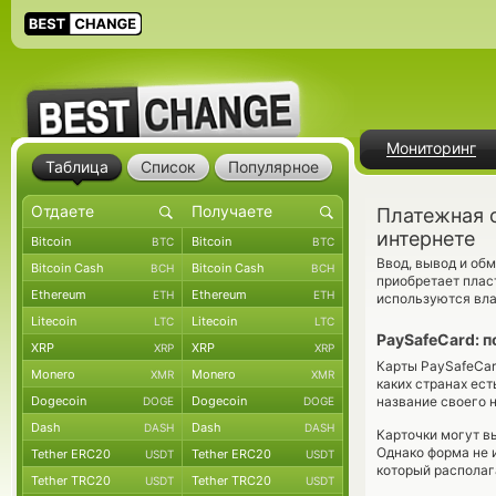
Мониторинг
Таблица
Список
Популярное
Платежная 
интернете
Bitcoin
Bitcoin
BTC
BTC
Ввод, вывод и об
Bitcoin Cash
Bitcoin Cash
BCH
BCH
приобретает плас
Ethereum
Ethereum
ETH
ETH
используются вла
Litecoin
Litecoin
LTC
LTC
PaySafeCard: п
XRP
XRP
XRP
XRP
Карты PaySafeCar
Monero
Monero
XMR
XMR
каких странах ест
Dogecoin
Dogecoin
название своего 
DOGE
DOGE
Dash
Dash
DASH
DASH
Карточки могут вы
Однако форма не 
Tether ERC20
Tether ERC20
USDT
USDT
который располаг
Tether TRC20
Tether TRC20
USDT
USDT