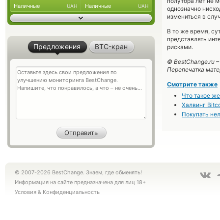
полутора лет не м
Наличные
Наличные
UAH
UAH
однозначно нисхо
измениться в слу
В то же время, с
представлять инт
Предложения
BTC-кран
рисками.
© BestChange.ru 
Перепечатка мате
Смотрите также
Что такое ж
Халвинг Bitc
Покупать нел
© 2007-2026 BestChange. Знаем, где обменять!
Информация на сайте предназначена для лиц 18+
Условия
&
Конфиденциальность