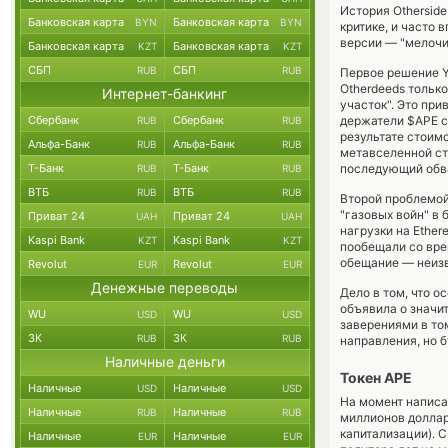
История Othersid
Банковская карта
Банковская карта
BYN
BYN
критике, и часто
версии — "мелочи
Банковская карта
Банковская карта
KZT
KZT
СБП
СБП
RUB
RUB
Первое решение Y
Otherdeeds тольк
Интернет-банкинг
участок". Это при
Сбербанк
Сбербанк
держатели $APE с
RUB
RUB
результате стоимо
Альфа-Банк
Альфа-Банк
RUB
RUB
метавселенной ст
Т-Банк
Т-Банк
последующий обва
RUB
RUB
ВТБ
ВТБ
RUB
RUB
Второй проблемой 
"газовых войн" в
Приват 24
Приват 24
UAH
UAH
нагрузки на Ether
Kaspi Bank
Kaspi Bank
KZT
KZT
пообещали со вре
обещание — неизв
Revolut
Revolut
EUR
EUR
Денежные переводы
Дело в том, что 
объявила о значи
WU
WU
USD
USD
заверениями в том
ЗК
ЗК
RUB
RUB
направления, но б
Наличные деньги
Токен APE
Наличные
Наличные
USD
USD
На момент написа
Наличные
Наличные
RUB
RUB
миллионов доллар
капитализации). С
Наличные
Наличные
EUR
EUR