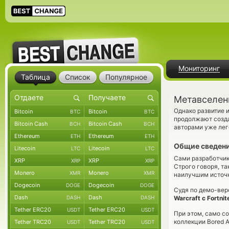
Мониторинг
Таблица
Список
Популярное
Метавселенн
Однако развитие 
Bitcoin
Bitcoin
BTC
BTC
продолжают созда
Bitcoin Cash
Bitcoin Cash
BCH
BCH
авторами уже ле
Ethereum
Ethereum
ETH
ETH
Общие сведен
Litecoin
Litecoin
LTC
LTC
Сами разработчик
XRP
XRP
XRP
XRP
Строго говоря, т
Monero
Monero
XMR
XMR
наилучшим источ
Dogecoin
Dogecoin
DOGE
DOGE
Судя по демо-верс
Dash
Dash
DASH
DASH
Warcraft c Fortnit
Tether ERC20
Tether ERC20
USDT
USDT
При этом, само с
коллекции Bored 
Tether TRC20
Tether TRC20
USDT
USDT