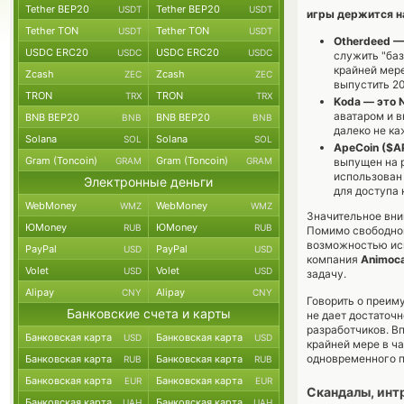
Tether BEP20
Tether BEP20
USDT
USDT
игры держится на
Tether TON
Tether TON
USDT
USDT
Otherdeed —
USDC ERC20
USDC ERC20
USDC
USDC
служить "баз
крайней мере
Zcash
Zcash
ZEC
ZEC
выпустить 20
TRON
TRON
TRX
TRX
Koda — это 
аватаром и в
BNB BEP20
BNB BEP20
BNB
BNB
далеко не ка
Solana
Solana
SOL
SOL
ApeCoin ($A
Gram (Toncoin)
Gram (Toncoin)
GRAM
GRAM
выпущен на 
использован 
Электронные деньги
для доступа 
WebMoney
WebMoney
WMZ
WMZ
Значительное вни
ЮMoney
ЮMoney
RUB
RUB
Помимо свободной
возможностью испо
PayPal
PayPal
USD
USD
компания
Animoca
Volet
Volet
USD
USD
задачу.
Alipay
Alipay
CNY
CNY
Говорить о преим
Банковские счета и карты
не дает достаточ
разработчиков. В
Банковская карта
Банковская карта
USD
USD
крайней мере в ч
одновременного п
Банковская карта
Банковская карта
RUB
RUB
Банковская карта
Банковская карта
EUR
EUR
Скандалы, инт
Банковская карта
Банковская карта
UAH
UAH