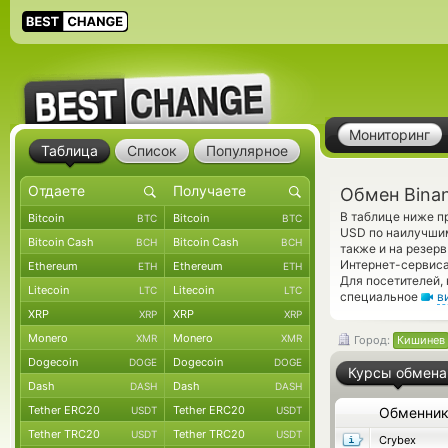
Мониторинг
Таблица
Список
Популярное
Обмен Bina
В таблице ниже п
Bitcoin
Bitcoin
BTC
BTC
USD по наилучшим
Bitcoin Cash
Bitcoin Cash
BCH
BCH
также и на резер
Интернет-сервиса
Ethereum
Ethereum
ETH
ETH
Для посетителей,
Litecoin
Litecoin
LTC
LTC
специальное
в
XRP
XRP
XRP
XRP
Monero
Monero
XMR
XMR
Город:
Кишинев
Dogecoin
Dogecoin
DOGE
DOGE
Курсы обмена
Dash
Dash
DASH
DASH
Tether ERC20
Tether ERC20
USDT
USDT
Обменни
Tether TRC20
Tether TRC20
USDT
USDT
Crybex