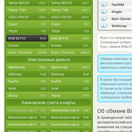
Tether BEP20
Tether BEP20
USDT
USDT
FastWM
Tether TON
Tether TON
USDT
USDT
Kingex
USDC ERC20
USDC ERC20
USDC
USDC
Best-Obmen
Zcash
Zcash
ZEC
ZEC
WxMoney
TRON
TRON
TRX
TRX
Всего по направле
BNB BEP20
BNB BEP20
BNB
BNB
Суммарный резерв
Solana
Solana
SOL
SOL
Курс обмена
BNB/U
Gram (Toncoin)
Gram (Toncoin)
GRAM
GRAM
Обмены наличных с
Электронные деньги
фиксирования курс
WebMoney
WebMoney
WMZ
WMZ
сервисом в электр
ЮMoney
ЮMoney
RUB
RUB
В целях противоде
PayPal
PayPal
USD
USD
обменные пункты п
Volet
Volet
В случае если тра
USD
USD
обменную операци
Alipay
Alipay
CNY
CNY
соблюдения требов
Банковские счета и карты
Об обмене Bi
Банковская карта
Банковская карта
USD
USD
Банковская карта
Банковская карта
В приведенной табл
RUB
RUB
автоматический ил
Банковская карта
Банковская карта
EUR
EUR
внимание на специа
Банковская карта
Банковская карта
перейти на сайт вы
UAH
UAH