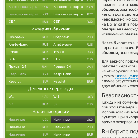
позицию с его назв
Банковская карта
Банковская карта
BYN
BYN
обменом, вам необх
Банковская карта
Банковская карта
неполадки в систем
KZT
KZT
невозможно, но дос
СБП
СБП
RUB
RUB
на Dollar cash в п
Интернет-банкинг
Мы примем необход
исключение обменно
Сбербанк
Сбербанк
RUB
RUB
Часто бывает так,
Альфа-Банк
Альфа-Банк
RUB
RUB
через наш сервис. 
Т-Банк
Т-Банк
RUB
RUB
обменом, воспользу
ВТБ
ВТБ
RUB
RUB
Для верного подсче
работы с сервисом 
Приват 24
Приват 24
UAH
UAH
не обнаружили в та
Kaspi Bank
Kaspi Bank
KZT
KZT
услугу
Оповещени
случае отсутствия
Revolut
Revolut
EUR
EUR
двух обменов через
Денежные переводы
Безопасност
WU
WU
USD
USD
Каждый из обменны
ЗК
ЗК
RUB
RUB
при этом команда 
Наличные деньги
Использование мон
пунктах. При выбор
Наличные
Наличные
USD
USD
размер резервов и 
Наличные
Наличные
RUB
RUB
Выберите по
Наличные
Наличные
EUR
EUR