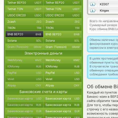
Tether BEP20
Tether BEP20
USDT
USDT
KZ007
Tether TON
Tether TON
USDT
USDT
Kingex
USDC ERC20
USDC ERC20
USDC
USDC
Всего по направле
Zcash
Zcash
ZEC
ZEC
Суммарный резерв
TRON
TRON
TRX
TRX
Курс обмена
BNB/U
BNB BEP20
BNB BEP20
BNB
BNB
Обмены наличных с
Solana
Solana
SOL
SOL
фиксирования курс
Gram (Toncoin)
Gram (Toncoin)
GRAM
GRAM
сервисом в электр
Электронные деньги
В целях противоде
WebMoney
WebMoney
WMZ
WMZ
обменные пункты п
ЮMoney
ЮMoney
В случае если тра
RUB
RUB
обменную операци
PayPal
PayPal
USD
USD
соблюдения требов
Volet
Volet
USD
USD
Alipay
Alipay
CNY
CNY
Об обмене B
Банковские счета и карты
Каждый из пунктов 
Бинанс-коин в BEP
Банковская карта
Банковская карта
USD
USD
сайта обратите так
Банковская карта
Банковская карта
Для того, чтобы пе
RUB
RUB
строчку с его назв
Банковская карта
Банковская карта
EUR
EUR
возможность соверш
Банковская карта
Банковская карта
трудности и на дан
UAH
UAH