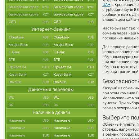
UAH
в Кропивницком
Банковская карта
Банковская карта
BYN
BYN
cryptocurrency in B
Банковская карта
Банковская карта
сообщите нам о да
KZT
KZT
владельцем сайта-о
СБП
СБП
RUB
RUB
Часто бывает так,
Интернет-банкинг
обмена через наш м
Сбербанк
Сбербанк
RUB
RUB
посещение нашей си
Альфа-Банк
Альфа-Банк
RUB
RUB
Для верного расчет
использования серв
Т-Банк
Т-Банк
RUB
RUB
обменные курсы ва
ВТБ
ВТБ
RUB
RUB
при появлении подх
обмена отсутствую
Приват 24
Приват 24
UAH
UAH
помощи транзитной
Kaspi Bank
Kaspi Bank
KZT
KZT
Безопасност
Revolut
Revolut
EUR
EUR
Каждый из обменны
Денежные переводы
при этом команда 
WU
WU
USD
USD
Использование мон
пунктах. При выбор
ЗК
ЗК
RUB
RUB
размер резервов и 
Наличные деньги
Выберите по
Наличные
Наличные
USD
USD
Обменные пункты по
Наличные
Наличные
RUB
RUB
странах, например:
в разных городах м
Наличные
Наличные
EUR
EUR