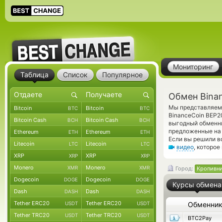
Мониторинг
Таблица
Список
Популярное
Обмен Bina
Мы представляем 
Bitcoin
Bitcoin
BTC
BTC
BinanceCoin BEP2
Bitcoin Cash
Bitcoin Cash
BCH
BCH
выгодный обменни
предложенные на 
Ethereum
Ethereum
ETH
ETH
Если вы решили в
Litecoin
Litecoin
LTC
LTC
видео
, которо
XRP
XRP
XRP
XRP
Monero
Monero
XMR
XMR
Город:
Кропивн
Dogecoin
Dogecoin
DOGE
DOGE
Курсы обмена
Dash
Dash
DASH
DASH
Tether ERC20
Tether ERC20
USDT
USDT
Обменни
Tether TRC20
Tether TRC20
USDT
USDT
BTC2Pay