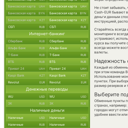
Банковская карта
Банковская карта
UAH
UAH
Не стоит забывать,
Cash-EUR бывают вы
Банковская карта
Банковская карта
BYN
BYN
деньги данным спо
Банковская карта
Банковская карта
KZT
KZT
инструкцией, распо
СБП
СБП
RUB
RUB
Старайтесь всегда
Интернет-банкинг
мониторинге всегд
устраивают, испол
Сбербанк
Сбербанк
RUB
RUB
курса вы получите 
всегда можете вос
Альфа-Банк
Альфа-Банк
RUB
RUB
валюты.
Т-Банк
Т-Банк
RUB
RUB
Надежность 
ВТБ
ВТБ
RUB
RUB
Каждый из обменны
Приват 24
Приват 24
UAH
UAH
при этом команда 
Kaspi Bank
Kaspi Bank
KZT
KZT
Использование мон
пунктах. При выбор
Revolut
Revolut
EUR
EUR
размер резервов и 
Денежные переводы
Выберите по
WU
WU
USD
USD
Обменные пункты по
ЗК
ЗК
RUB
RUB
странах, например:
Наличные деньги
городах могут отли
удобнее ввести или
Наличные
Наличные
USD
USD
Наличные
Наличные
RUB
RUB