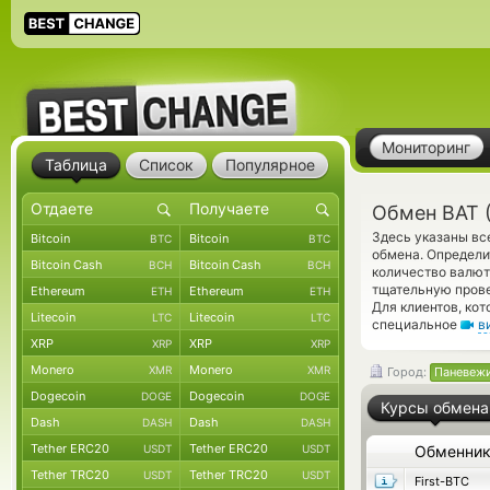
Мониторинг
Таблица
Список
Популярное
Обмен BAT 
Здесь указаны вс
Bitcoin
Bitcoin
BTC
BTC
обмена. Определи
Bitcoin Cash
Bitcoin Cash
BCH
BCH
количество валют
тщательную прове
Ethereum
Ethereum
ETH
ETH
Для клиентов, ко
Litecoin
Litecoin
LTC
LTC
специальное
в
XRP
XRP
XRP
XRP
Monero
Monero
XMR
XMR
Город:
Паневеж
Dogecoin
Dogecoin
DOGE
DOGE
Курсы обмена
Dash
Dash
DASH
DASH
Tether ERC20
Tether ERC20
USDT
USDT
Обменни
Tether TRC20
Tether TRC20
USDT
USDT
First-BTC