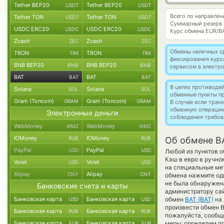
Tether BEP20
Tether BEP20
USDT
USDT
Всего по направлен
Tether TON
Tether TON
USDT
USDT
Суммарный резерв
USDC ERC20
USDC ERC20
USDC
USDC
Курс обмена
EUR/B
Zcash
Zcash
ZEC
ZEC
Обмены наличных с
TRON
TRON
TRX
TRX
фиксирования курс
BNB BEP20
BNB BEP20
BNB
BNB
сервисом в электр
BAT
BAT
BAT
BAT
В целях противоде
Solana
Solana
SOL
SOL
обменные пункты п
Gram (Toncoin)
Gram (Toncoin)
GRAM
GRAM
В случае если тра
обменную операци
Электронные деньги
соблюдения требов
WebMoney
WebMoney
WMZ
WMZ
ЮMoney
ЮMoney
RUB
RUB
Об обмене B
PayPal
PayPal
USD
USD
Любой из пунктов о
Кэш в евро в ручно
Volet
Volet
USD
USD
на специальные мет
Alipay
Alipay
CNY
CNY
обмена нажмите оди
не была обнаружен
Банковские счета и карты
администратору сай
Банковская карта
Банковская карта
обмен
BAT (BAT)
на
USD
USD
произвести обмен B
Банковская карта
Банковская карта
RUB
RUB
пожалуйста, сообщ
Банковская карта
Банковская карта
меры: определим пр
EUR
EUR