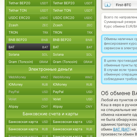
Tether BEP20
Tether BEP20
USDT
USDT
First-BTC
Tether TON
Tether TON
USDT
USDT
Всего по направлен
USDC ERC20
USDC ERC20
USDC
USDC
Суммарный резерв
Zcash
Zcash
ZEC
ZEC
Курс обмена
EUR/B
TRON
TRON
TRX
TRX
Обмены наличных с
BNB BEP20
BNB BEP20
BNB
BNB
фиксирования курс
BAT
BAT
BAT
BAT
сервисом в электр
Solana
Solana
SOL
SOL
В целях противоде
Gram (Toncoin)
Gram (Toncoin)
GRAM
GRAM
обменные пункты п
Электронные деньги
В случае если тра
обменную операци
WebMoney
WebMoney
WMZ
WMZ
соблюдения требов
ЮMoney
ЮMoney
RUB
RUB
PayPal
PayPal
USD
USD
Об обмене BA
Volet
Volet
USD
USD
Любой из пунктов о
Кэш в евро в ручно
Alipay
Alipay
CNY
CNY
на специальные мет
Банковские счета и карты
обмена нажмите оди
не была обнаружен
Банковская карта
Банковская карта
USD
USD
администратору сай
Банковская карта
Банковская карта
обмен
BAT (BAT)
на
RUB
RUB
произвести обмен B
Банковская карта
Банковская карта
EUR
EUR