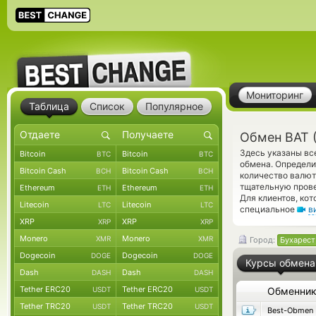
Мониторинг
Таблица
Список
Популярное
Обмен BAT 
Здесь указаны вс
Bitcoin
Bitcoin
BTC
BTC
обмена. Определи
Bitcoin Cash
Bitcoin Cash
BCH
BCH
количество валют
тщательную прове
Ethereum
Ethereum
ETH
ETH
Для клиентов, ко
Litecoin
Litecoin
LTC
LTC
специальное
в
XRP
XRP
XRP
XRP
Monero
Monero
XMR
XMR
Город:
Бухарест
Dogecoin
Dogecoin
DOGE
DOGE
Курсы обмена
Dash
Dash
DASH
DASH
Tether ERC20
Tether ERC20
USDT
USDT
Обменни
Tether TRC20
Tether TRC20
USDT
USDT
Best-Obmen