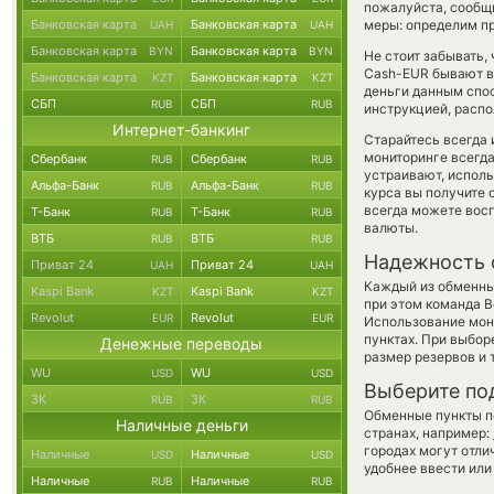
пожалуйста, сообщ
Банковская карта
Банковская карта
меры: определим пр
UAH
UAH
Банковская карта
Банковская карта
BYN
BYN
Не стоит забывать,
Cash-EUR бывают вы
Банковская карта
Банковская карта
KZT
KZT
деньги данным спо
СБП
СБП
RUB
RUB
инструкцией, распо
Интернет-банкинг
Старайтесь всегда
мониторинге всегд
Сбербанк
Сбербанк
RUB
RUB
устраивают, испол
Альфа-Банк
Альфа-Банк
RUB
RUB
курса вы получите 
всегда можете вос
Т-Банк
Т-Банк
RUB
RUB
валюты.
ВТБ
ВТБ
RUB
RUB
Надежность 
Приват 24
Приват 24
UAH
UAH
Каждый из обменны
Kaspi Bank
Kaspi Bank
KZT
KZT
при этом команда 
Revolut
Revolut
EUR
EUR
Использование мон
пунктах. При выбор
Денежные переводы
размер резервов и 
WU
WU
USD
USD
Выберите по
ЗК
ЗК
RUB
RUB
Обменные пункты по
Наличные деньги
странах, например:
городах могут отли
Наличные
Наличные
USD
USD
удобнее ввести или
Наличные
Наличные
RUB
RUB