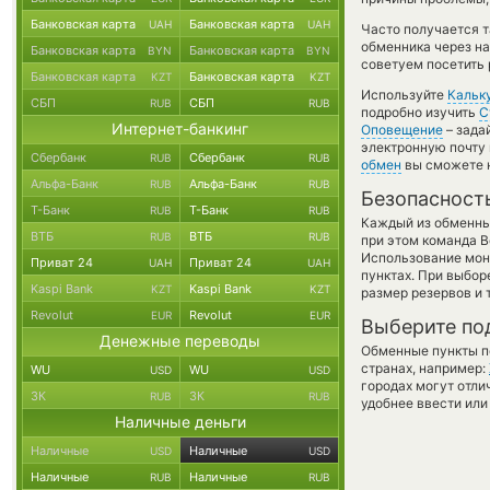
Банковская карта
Банковская карта
UAH
UAH
Часто получается т
обменника через на
Банковская карта
Банковская карта
BYN
BYN
советуем посетить 
Банковская карта
Банковская карта
KZT
KZT
Используйте
Кальк
СБП
СБП
RUB
RUB
подробно изучить
С
Интернет-банкинг
Оповещение
– зада
электронную почту 
Сбербанк
Сбербанк
RUB
RUB
обмен
вы сможете н
Альфа-Банк
Альфа-Банк
RUB
RUB
Безопасност
Т-Банк
Т-Банк
RUB
RUB
Каждый из обменны
ВТБ
ВТБ
RUB
RUB
при этом команда 
Использование мон
Приват 24
Приват 24
UAH
UAH
пунктах. При выбор
Kaspi Bank
Kaspi Bank
KZT
KZT
размер резервов и 
Revolut
Revolut
EUR
EUR
Выберите по
Денежные переводы
Обменные пункты по
странах, например:
WU
WU
USD
USD
городах могут отли
ЗК
ЗК
RUB
RUB
удобнее ввести или
Наличные деньги
Наличные
Наличные
USD
USD
Наличные
Наличные
RUB
RUB