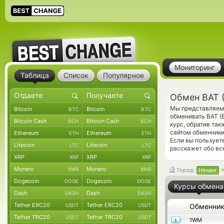
Мониторинг
Таблица
Список
Популярное
Обмен BAT (
Мы представляем 
Bitcoin
Bitcoin
BTC
BTC
обменивать BAT (
Bitcoin Cash
Bitcoin Cash
BCH
BCH
курс, обратив та
сайтом обменники
Ethereum
Ethereum
ETH
ETH
Если вы пользует
Litecoin
Litecoin
LTC
LTC
расскажет обо вс
XRP
XRP
XRP
XRP
Monero
Monero
XMR
XMR
Город:
Нячанг
Dogecoin
Dogecoin
DOGE
DOGE
Курсы обмена
Dash
Dash
DASH
DASH
Tether ERC20
Tether ERC20
USDT
USDT
Обменни
Tether TRC20
Tether TRC20
USDT
USDT
1WM