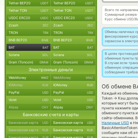
Tether BEP20
Tether BEP20
USDT
USDT
Всего по направлен
Tether TON
Tether TON
USDT
USDT
Суммарный резерв
USDC ERC20
USDC ERC20
USDC
USDC
Курс обмена
USD/B
Zcash
Zcash
ZEC
ZEC
Обмены наличных с
TRON
TRON
TRX
TRX
фиксирования курс
BNB BEP20
BNB BEP20
BNB
BNB
сервисом в электр
BAT
BAT
BAT
BAT
В целях противоде
Solana
Solana
SOL
SOL
обменные пункты п
Gram (Toncoin)
Gram (Toncoin)
GRAM
GRAM
В случае если тра
обменную операци
Электронные деньги
соблюдения требов
WebMoney
WebMoney
WMZ
WMZ
ЮMoney
ЮMoney
RUB
RUB
Об обмене BA
PayPal
PayPal
USD
USD
Каждый из обменных
→
Token
Кэш доллар
Volet
Volet
USD
USD
которые могут быт
Alipay
Alipay
CNY
CNY
пункта нажмите оди
обменного пункта и
Банковские счета и карты
сайта-обменника. 
Банковская карта
Банковская карта
Наличные USD
в Ня
USD
USD
BasicAttentionToke
Банковская карта
Банковская карта
RUB
RUB
сообщите нам об э
Банковская карта
Банковская карта
причины проблемы, 
EUR
EUR