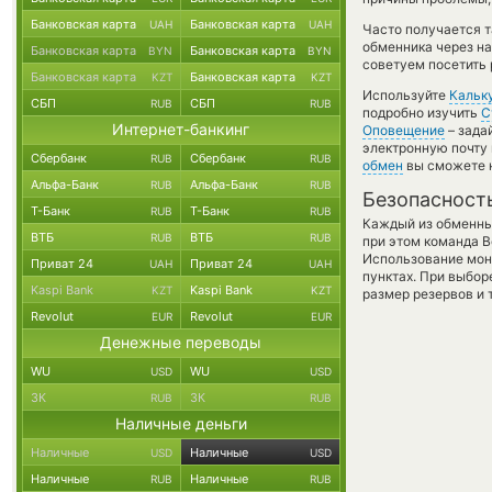
Банковская карта
Банковская карта
UAH
UAH
Часто получается т
обменника через на
Банковская карта
Банковская карта
BYN
BYN
советуем посетить 
Банковская карта
Банковская карта
KZT
KZT
Используйте
Кальк
СБП
СБП
RUB
RUB
подробно изучить
С
Интернет-банкинг
Оповещение
– зада
электронную почту 
Сбербанк
Сбербанк
RUB
RUB
обмен
вы сможете н
Альфа-Банк
Альфа-Банк
RUB
RUB
Безопасност
Т-Банк
Т-Банк
RUB
RUB
Каждый из обменны
ВТБ
ВТБ
RUB
RUB
при этом команда 
Использование мон
Приват 24
Приват 24
UAH
UAH
пунктах. При выбор
Kaspi Bank
Kaspi Bank
KZT
KZT
размер резервов и 
Revolut
Revolut
EUR
EUR
Денежные переводы
WU
WU
USD
USD
ЗК
ЗК
RUB
RUB
Наличные деньги
Наличные
Наличные
USD
USD
Наличные
Наличные
RUB
RUB