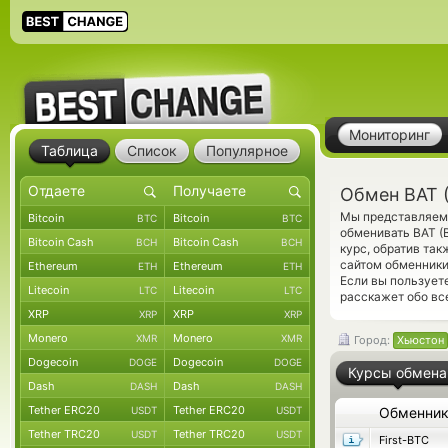
Мониторинг
Таблица
Список
Популярное
Обмен BAT 
Мы представляем 
Bitcoin
Bitcoin
BTC
BTC
обменивать BAT (
Bitcoin Cash
Bitcoin Cash
BCH
BCH
курс, обратив та
сайтом обменники
Ethereum
Ethereum
ETH
ETH
Если вы пользует
Litecoin
Litecoin
LTC
LTC
расскажет обо вс
XRP
XRP
XRP
XRP
Monero
Monero
XMR
XMR
Город:
Хьюстон
Dogecoin
Dogecoin
DOGE
DOGE
Курсы обмена
Dash
Dash
DASH
DASH
Tether ERC20
Tether ERC20
USDT
USDT
Обменни
Tether TRC20
Tether TRC20
USDT
USDT
First-BTC