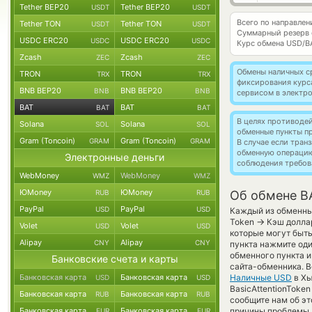
Tether BEP20
Tether BEP20
USDT
USDT
Всего по направлен
Tether TON
Tether TON
USDT
USDT
Суммарный резерв
USDC ERC20
USDC ERC20
USDC
USDC
Курс обмена
USD/B
Zcash
Zcash
ZEC
ZEC
Обмены наличных с
TRON
TRON
TRX
TRX
фиксирования курс
BNB BEP20
BNB BEP20
BNB
BNB
сервисом в электр
BAT
BAT
BAT
BAT
В целях противоде
Solana
Solana
SOL
SOL
обменные пункты п
Gram (Toncoin)
Gram (Toncoin)
GRAM
GRAM
В случае если тра
обменную операци
Электронные деньги
соблюдения требов
WebMoney
WebMoney
WMZ
WMZ
ЮMoney
ЮMoney
RUB
RUB
Об обмене B
PayPal
PayPal
USD
USD
Каждый из обменных
→
Token
Кэш доллар
Volet
Volet
USD
USD
которые могут быт
Alipay
Alipay
CNY
CNY
пункта нажмите оди
обменного пункта и
Банковские счета и карты
сайта-обменника. 
Банковская карта
Банковская карта
Наличные USD
в Хь
USD
USD
BasicAttentionToke
Банковская карта
Банковская карта
RUB
RUB
сообщите нам об э
Банковская карта
Банковская карта
причины проблемы, 
EUR
EUR