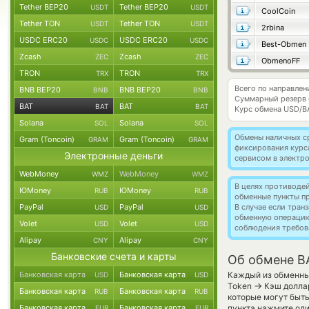
Tether BEP20
Tether BEP20
USDT
USDT
CoolCoin
Tether TON
Tether TON
USDT
USDT
2rbina
USDC ERC20
USDC ERC20
USDC
USDC
Best-Obmen
Zcash
Zcash
ZEC
ZEC
ObmenoFF
TRON
TRON
TRX
TRX
Всего по направлен
BNB BEP20
BNB BEP20
BNB
BNB
Суммарный резерв
BAT
BAT
BAT
BAT
Курс обмена
USD/B
Solana
Solana
SOL
SOL
Обмены наличных с
Gram (Toncoin)
Gram (Toncoin)
GRAM
GRAM
фиксирования курс
Электронные деньги
сервисом в электр
WebMoney
WebMoney
WMZ
WMZ
В целях противоде
ЮMoney
ЮMoney
RUB
RUB
обменные пункты п
PayPal
PayPal
В случае если тра
USD
USD
обменную операци
Volet
Volet
USD
USD
соблюдения требов
Alipay
Alipay
CNY
CNY
Банковские счета и карты
Об обмене B
Банковская карта
Банковская карта
Каждый из обменных
USD
USD
→
Token
Кэш доллар
Банковская карта
Банковская карта
RUB
RUB
которые могут быт
Банковская карта
Банковская карта
пункта нажмите оди
EUR
EUR