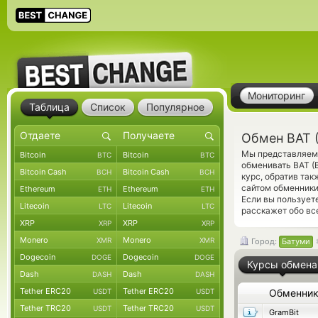
Мониторинг
Таблица
Список
Популярное
Обмен BAT 
Мы представляем 
Bitcoin
Bitcoin
BTC
BTC
обменивать BAT (
Bitcoin Cash
Bitcoin Cash
BCH
BCH
курс, обратив та
сайтом обменники
Ethereum
Ethereum
ETH
ETH
Если вы пользует
Litecoin
Litecoin
LTC
LTC
расскажет обо вс
XRP
XRP
XRP
XRP
Monero
Monero
XMR
XMR
Город:
Батуми
Dogecoin
Dogecoin
DOGE
DOGE
Курсы обмена
Dash
Dash
DASH
DASH
Tether ERC20
Tether ERC20
USDT
USDT
Обменни
Tether TRC20
Tether TRC20
USDT
USDT
GramBit