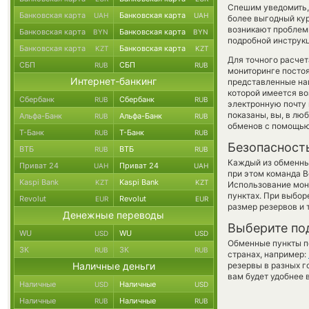
Спешим уведомить,
Банковская карта
Банковская карта
UAH
UAH
более выгодный кур
возникают проблемы
Банковская карта
Банковская карта
BYN
BYN
подробной инструк
Банковская карта
Банковская карта
KZT
KZT
Для точного расчет
СБП
СБП
RUB
RUB
мониторинге посто
Интернет-банкинг
представленные на
которой имеется во
Сбербанк
Сбербанк
RUB
RUB
электронную почту 
показаны, вы, в лю
Альфа-Банк
Альфа-Банк
RUB
RUB
обменов с помощью
Т-Банк
Т-Банк
RUB
RUB
Безопасност
ВТБ
ВТБ
RUB
RUB
Каждый из обменны
Приват 24
Приват 24
UAH
UAH
при этом команда 
Kaspi Bank
Kaspi Bank
KZT
KZT
Использование мон
пунктах. При выбор
Revolut
Revolut
EUR
EUR
размер резервов и 
Денежные переводы
Выберите по
WU
WU
USD
USD
Обменные пункты по
ЗК
ЗК
RUB
RUB
странах, например:
Наличные деньги
резервы в разных г
вам будет удобнее 
Наличные
Наличные
USD
USD
Наличные
Наличные
RUB
RUB