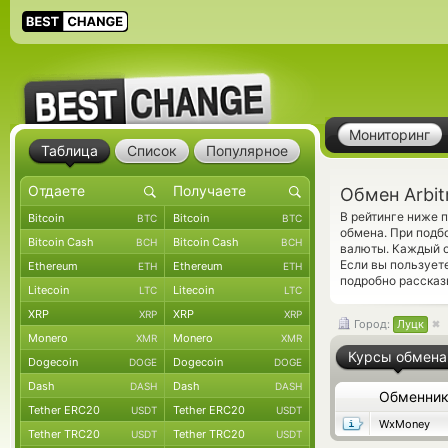
Мониторинг
Таблица
Список
Популярное
Обмен Arbit
В рейтинге ниже 
Bitcoin
Bitcoin
BTC
BTC
обмена. При подб
Bitcoin Cash
Bitcoin Cash
BCH
BCH
валюты. Каждый о
Если вы пользует
Ethereum
Ethereum
ETH
ETH
подробно рассказ
Litecoin
Litecoin
LTC
LTC
XRP
XRP
XRP
XRP
Город:
Луцк
Monero
Monero
XMR
XMR
Курсы обмена
Dogecoin
Dogecoin
DOGE
DOGE
Dash
Dash
DASH
DASH
Обменни
Tether ERC20
Tether ERC20
USDT
USDT
WxMoney
Tether TRC20
Tether TRC20
USDT
USDT