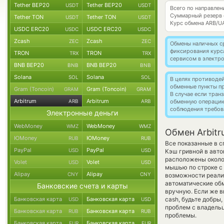
Tether BEP20
Tether BEP20
USDT
USDT
Всего по направлен
Суммарный резерв
Tether TON
Tether TON
USDT
USDT
Курс обмена
ARB/U
USDC ERC20
USDC ERC20
USDC
USDC
Zcash
Zcash
ZEC
ZEC
Обмены наличных с
фиксирования курс
TRON
TRON
TRX
TRX
сервисом в электр
BNB BEP20
BNB BEP20
BNB
BNB
Solana
Solana
SOL
SOL
В целях противоде
обменные пункты п
Gram (Toncoin)
Gram (Toncoin)
GRAM
GRAM
В случае если тра
Arbitrum
Arbitrum
ARB
ARB
обменную операци
соблюдения требов
Электронные деньги
WebMoney
WebMoney
WMZ
WMZ
Обмен Arbitr
ЮMoney
ЮMoney
RUB
RUB
Все показанные в с
PayPal
PayPal
USD
USD
Кэш гривной в авто
расположены около 
Volet
Volet
USD
USD
мышью по строке с 
Alipay
Alipay
CNY
CNY
возможности реализ
автоматические о
Банковские счета и карты
вручную. Если же в
Банковская карта
Банковская карта
cash, будьте добры
USD
USD
проблем с владельц
Банковская карта
Банковская карта
RUB
RUB
проблемы.
Банковская карта
Банковская карта
EUR
EUR