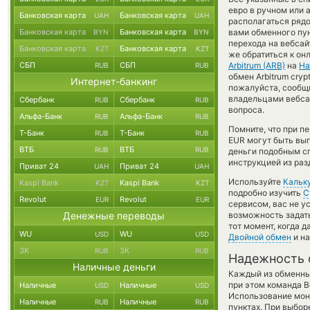
евро в ручном или 
Банковская карта
Банковская карта
UAH
UAH
располагаться рядо
Банковская карта
Банковская карта
вами обменного пун
BYN
BYN
перехода на вебсай
Банковская карта
Банковская карта
KZT
KZT
же обратиться к он
СБП
СБП
Arbitrum (ARB)
на
На
RUB
RUB
обмен Arbitrum cry
Интернет-банкинг
пожалуйста, сообщ
владельцами вебсай
Сбербанк
Сбербанк
RUB
RUB
вопроса.
Альфа-Банк
Альфа-Банк
RUB
RUB
Помните, что при п
Т-Банк
Т-Банк
RUB
RUB
EUR могут быть выг
ВТБ
ВТБ
RUB
RUB
деньги подобным сп
инструкцией из раз
Приват 24
Приват 24
UAH
UAH
Используйте
Кальк
Kaspi Bank
Kaspi Bank
KZT
KZT
подробно изучить
С
Revolut
Revolut
EUR
EUR
сервисом, вас не у
Денежные переводы
возможность задать
тот момент, когда 
WU
WU
USD
USD
Двойной обмен
и на
ЗК
ЗК
RUB
RUB
Надежность 
Наличные деньги
Каждый из обменны
при этом команда 
Наличные
Наличные
USD
USD
Использование мон
Наличные
Наличные
RUB
RUB
пунктах. При выбор