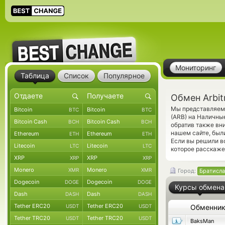
Мониторинг
Таблица
Список
Популярное
Обмен Arbit
Мы представляем 
Bitcoin
Bitcoin
BTC
BTC
(ARB) на Наличны
Bitcoin Cash
Bitcoin Cash
BCH
BCH
обратив также вн
нашем сайте, был
Ethereum
Ethereum
ETH
ETH
Если вы решили в
Litecoin
Litecoin
LTC
LTC
которое расскаже
XRP
XRP
XRP
XRP
Monero
Monero
XMR
XMR
Город:
Братисла
Dogecoin
Dogecoin
DOGE
DOGE
Курсы обмена
Dash
Dash
DASH
DASH
Tether ERC20
Tether ERC20
USDT
USDT
Обменни
Tether TRC20
Tether TRC20
USDT
USDT
BaksMan