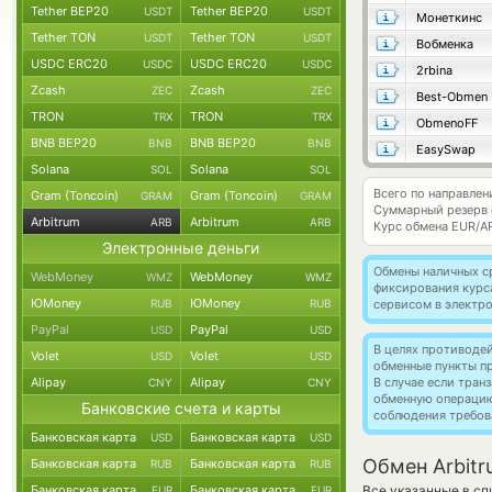
Tether BEP20
Tether BEP20
USDT
USDT
Монеткинс
Tether TON
Tether TON
USDT
USDT
Вобменка
USDC ERC20
USDC ERC20
USDC
USDC
2rbina
Zcash
Zcash
ZEC
ZEC
Best-Obmen
TRON
TRON
TRX
TRX
ObmenoFF
BNB BEP20
BNB BEP20
BNB
BNB
EasySwap
Solana
Solana
SOL
SOL
Всего по направлен
Gram (Toncoin)
Gram (Toncoin)
GRAM
GRAM
Суммарный резерв
Arbitrum
Arbitrum
ARB
ARB
Курс обмена
EUR/A
Электронные деньги
Обмены наличных с
WebMoney
WebMoney
WMZ
WMZ
фиксирования курс
ЮMoney
ЮMoney
RUB
RUB
сервисом в электр
PayPal
PayPal
USD
USD
В целях противоде
Volet
Volet
USD
USD
обменные пункты п
Alipay
Alipay
В случае если тра
CNY
CNY
обменную операци
Банковские счета и карты
соблюдения требов
Банковская карта
Банковская карта
USD
USD
Обмен Arbitr
Банковская карта
Банковская карта
RUB
RUB
Банковская карта
Банковская карта
Все указанные в с
EUR
EUR