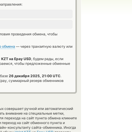
направления:
словия проведения обмена, чтобы
о обмена
— через транзитную валюту или
t KZT на Epay USD
, будем рады, если
араемся, чтобы предложенные обменные
 базе
26 декабря 2025, 21:00 UTC
.
pay, суммарный резерв обменников
рых совершает ручной или автоматический
ать внимание на специальные метки,
я перехода на сайт пункта обмена кликните
 переход на сайт обменного пункта и
лайн-консультанту сайта-обменника. Иногда