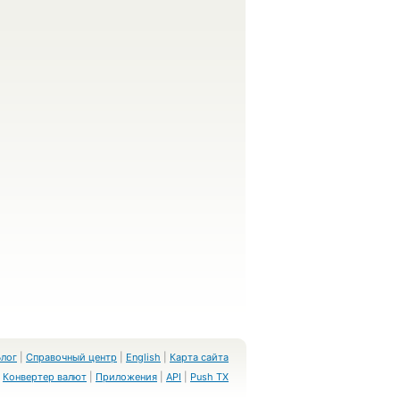
Блог
|
Справочный центр
|
English
|
Карта сайта
Конвертер валют
|
Приложения
|
API
|
Push TX