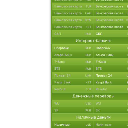
Банковская карта
Банковская карта
EUR
Банковская карта
Банковская карта
UAH
Банковская карта
Банковская карта
BYN
Банковская карта
Банковская карта
KZT
СБП
СБП
RUB
Интернет-банкинг
Сбербанк
Сбербанк
RUB
Альфа-Банк
Альфа-Банк
RUB
Т-Банк
Т-Банк
RUB
ВТБ
ВТБ
RUB
Приват 24
Приват 24
UAH
Kaspi Bank
Kaspi Bank
KZT
Revolut
Revolut
EUR
Денежные переводы
WU
WU
USD
ЗК
ЗК
RUB
Наличные деньги
Наличные
Наличные
USD