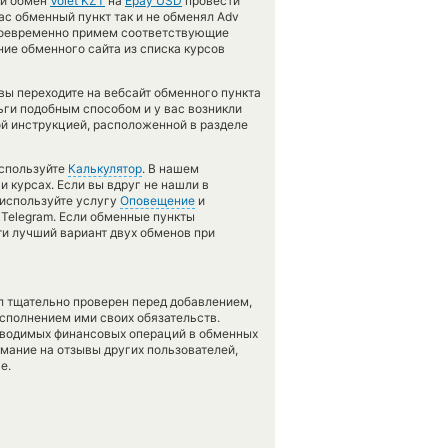
ий обмен
Volet KZT
на
Epay USD
провести
с обменный пункт так и не обменял Adv
 своевременно примем соответствующие
ие обменного сайта из списка курсов
вы переходите на вебсайт обменного пункта
ьги подобным способом и у вас возникли
ой инструкцией, расположенной в разделе
используйте
Калькулятор
. В нашем
и курсах. Если вы вдруг не нашли в
 используйте услугу
Оповещение
и
 Telegram. Если обменные пункты
ти лучший вариант двух обменов при
л тщательно проверен перед добавлением,
сполнением ими своих обязательств.
оводимых финансовых операций в обменных
имание на отзывы других пользователей,
е.