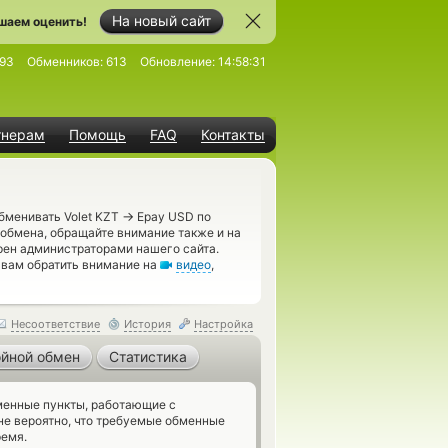
На новый сайт
шаем оценить!
93
Обменников:
613
Обновление:
14:58:31
тнерам
Помощь
FAQ
Контакты
→
бменивать Volet KZT
Epay USD по
 обмена, обращайте внимание также и на
рен администраторами нашего сайта.
 вам обратить внимание на
видео
,
Несоответствие
История
Настройка
йной обмен
Статистика
енные пункты, работающие с
не вероятно, что требуемые обменные
ремя.