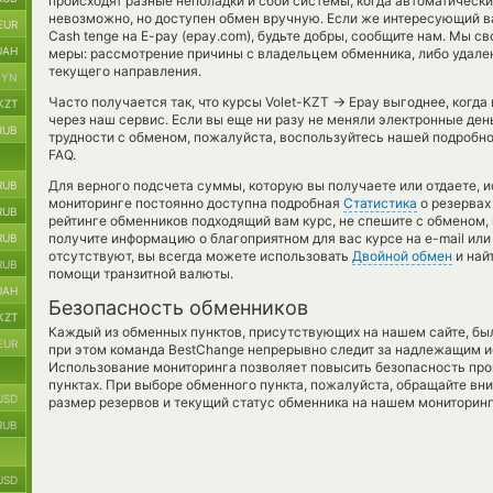
происходят разные неполадки и сбои системы, когда автоматическ
невозможно, но доступен обмен вручную. Если же интересующий ва
EUR
Cash tenge на E-pay (epay.com), будьте добры, сообщите нам. Мы
UAH
меры: рассмотрение причины с владельцем обменника, либо удален
текущего направления.
BYN
→
Часто получается так, что курсы Volet-KZT
Epay выгоднее, когда 
KZT
через наш сервис. Если вы еще ни разу не меняли электронные ден
RUB
трудности с обменом, пожалуйста, воспользуйтесь нашей подробн
FAQ.
Для верного подсчета суммы, которую вы получаете или отдаете, 
RUB
мониторинге постоянно доступна подробная
Статистика
о резервах 
RUB
рейтинге обменников подходящий вам курс, не спешите с обменом,
получите информацию о благоприятном для вас курсе на e-mail или
RUB
отсутствуют, вы всегда можете использовать
Двойной обмен
и най
RUB
помощи транзитной валюты.
UAH
Безопасность обменников
KZT
Каждый из обменных пунктов, присутствующих на нашем сайте, бы
EUR
при этом команда BestChange непрерывно следит за надлежащим и
Использование мониторинга позволяет повысить безопасность пр
пунктах. При выборе обменного пункта, пожалуйста, обращайте вн
USD
размер резервов и текущий статус обменника на нашем мониторинг
RUB
USD