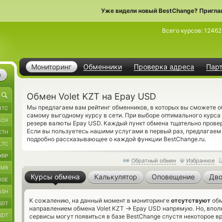
Уже видели новый BestChange? Пригла
Всего курсов:
12462
Мониторинг
Обменники
Проверка адреса
Пар
е
Обмен Volet KZT на Epay USD
Мы предлагаем вам рейтинг обменников, в которых вы сможете о
BTC
самому выгодному курсу в сети. При выборе оптимального курса
BCH
резерв валюты Epay USD. Каждый пункт обмена тщательно прове
Если вы пользуетесь нашими услугами в первый раз, предлагаем
ETH
подробно рассказывающее о каждой функции BestChange.ru.
LTC
XRP
Обратный обмен
Избранное
XMR
Курсы обмена
Калькулятор
Оповещение
Дво
OGE
ASH
К сожалению, на данный момент в мониторинге
отсутствуют
обм
SDT
→
направлением обмена Volet KZT
Epay USD напрямую. Но, впол
SDT
сервисы могут появиться в базе BestChange спустя некоторое в