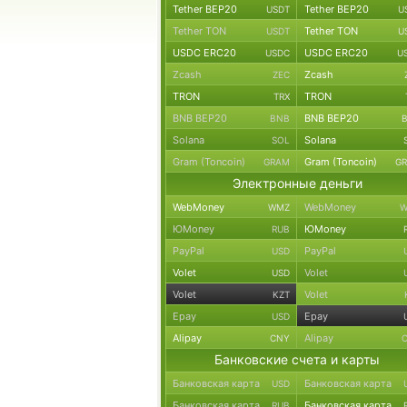
Tether BEP20
Tether BEP20
USDT
U
Tether TON
Tether TON
USDT
U
USDC ERC20
USDC ERC20
USDC
U
Zcash
Zcash
ZEC
TRON
TRON
TRX
BNB BEP20
BNB BEP20
BNB
Solana
Solana
SOL
Gram (Toncoin)
Gram (Toncoin)
GRAM
G
Электронные деньги
WebMoney
WebMoney
WMZ
W
ЮMoney
ЮMoney
RUB
PayPal
PayPal
USD
Volet
Volet
USD
Volet
Volet
KZT
Epay
Epay
USD
Alipay
Alipay
CNY
Банковские счета и карты
Банковская карта
Банковская карта
USD
Банковская карта
Банковская карта
RUB