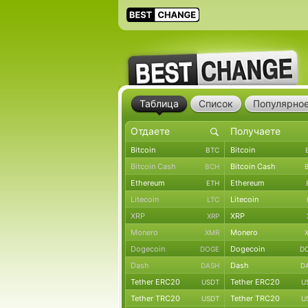
Таблица
Список
Популярно
Bitcoin
Bitcoin
BTC
Bitcoin Cash
Bitcoin Cash
BCH
Ethereum
Ethereum
ETH
Litecoin
Litecoin
LTC
XRP
XRP
XRP
Monero
Monero
XMR
Dogecoin
Dogecoin
DOGE
D
Dash
Dash
DASH
D
Tether ERC20
Tether ERC20
USDT
U
Tether TRC20
Tether TRC20
USDT
U