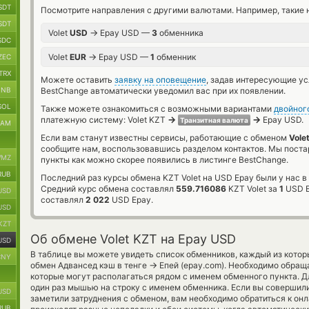
SDT
Посмотрите направления с другими валютами. Например, такие 
SDT
→
Volet
USD
Epay USD —
3
обменника
SDC
→
Volet
EUR
Epay USD —
1
обменник
ZEC
TRX
Можете оставить
заявку на оповещение
, задав интересующие у
BNB
BestChange автоматически уведомил вас при их появлении.
SOL
Также можете ознакомиться с возможными вариантами
двойног
→
→
платежную систему: Volet KZT
Epay USD.
Транзитная валюта
RAM
Если вам станут известны сервисы, работающие с обменом
Vole
сообщите нам, воспользовавшись разделом контактов. Мы пост
MZ
пункты как можно скорее появились в листинге BestChange.
RUB
Последний раз курсы обмена KZT Volet на USD Epay были у нас в
Средний курс обмена составлял
559.716086
KZT Volet за
1
USD E
USD
составлял
2 022
USD Epay.
USD
KZT
Об обмене Volet KZT на Epay USD
USD
В таблице вы можете увидеть список обменников, каждый из кото
CNY
→
обмен Адвансед кэш в тенге
Епей (epay.com). Необходимо обращ
которые могут располагаться рядом с именем обменного пункта. Дл
один раз мышью на строку с именем обменника. Если вы совершили
USD
заметили затруднения с обменом, вам необходимо обратиться к он
RUB