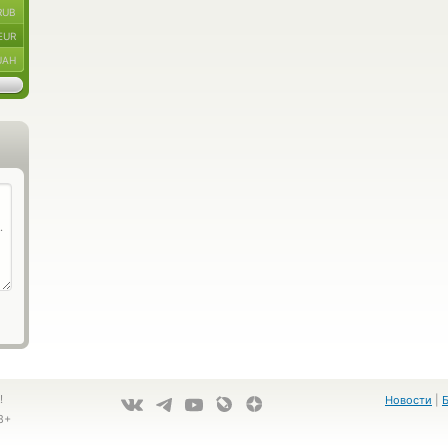
RUB
EUR
UAH
!
Новости
|
8+