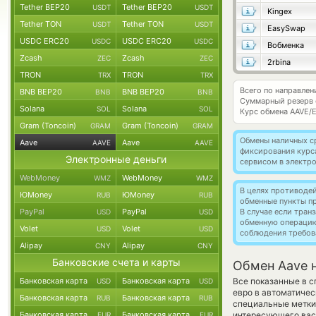
Tether BEP20
Tether BEP20
USDT
USDT
Kingex
Tether TON
Tether TON
USDT
USDT
EasySwap
USDC ERC20
USDC ERC20
USDC
USDC
Вобменка
Zcash
Zcash
ZEC
ZEC
2rbina
TRON
TRON
TRX
TRX
Всего по направлен
BNB BEP20
BNB BEP20
BNB
BNB
Суммарный резерв
Solana
Solana
SOL
SOL
Курс обмена
AAVE/
Gram (Toncoin)
Gram (Toncoin)
GRAM
GRAM
Обмены наличных с
Aave
Aave
AAVE
AAVE
фиксирования курс
Электронные деньги
сервисом в электр
WebMoney
WebMoney
WMZ
WMZ
В целях противоде
ЮMoney
ЮMoney
RUB
RUB
обменные пункты п
PayPal
PayPal
В случае если тра
USD
USD
обменную операци
Volet
Volet
USD
USD
соблюдения требов
Alipay
Alipay
CNY
CNY
Банковские счета и карты
Обмен Aave 
Банковская карта
Банковская карта
Все показанные в с
USD
USD
евро в автоматичес
Банковская карта
Банковская карта
RUB
RUB
специальные метки,
Банковская карта
Банковская карта
интересующего вас 
EUR
EUR