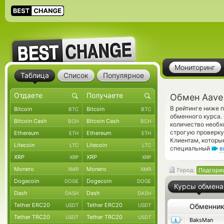
Мониторинг
Таблица
Список
Популярное
Обмен Aave
В рейтинге ниже 
Bitcoin
Bitcoin
BTC
BTC
обменного курса.
Bitcoin Cash
Bitcoin Cash
BCH
BCH
количество необх
строгую проверку
Ethereum
Ethereum
ETH
ETH
Клиентам, которы
Litecoin
Litecoin
LTC
LTC
специальный
в
XRP
XRP
XRP
XRP
Monero
Monero
XMR
XMR
Город:
Подгори
Dogecoin
Dogecoin
DOGE
DOGE
Курсы обмена
Dash
Dash
DASH
DASH
Tether ERC20
Tether ERC20
USDT
USDT
Обменни
Tether TRC20
Tether TRC20
USDT
USDT
BaksMan