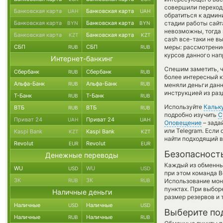
совершили переход 
Банковская карта
Банковская карта
UAH
UAH
обратиться к админ
Банковская карта
Банковская карта
стадии работы сай
BYN
BYN
невозможны, тогда 
Банковская карта
Банковская карта
KZT
KZT
cash все-таки не в
СБП
СБП
меры: рассмотрение
RUB
RUB
курсов данного нап
Интернет-банкинг
Спешим заметить, 
Сбербанк
Сбербанк
RUB
RUB
более интересный 
Альфа-Банк
Альфа-Банк
RUB
RUB
меняли деньги данн
инструкцией из раз
Т-Банк
Т-Банк
RUB
RUB
Используйте
Кальк
ВТБ
ВТБ
RUB
RUB
подробно изучить
С
Приват 24
Приват 24
UAH
UAH
Оповещение
– зада
или Telegram. Если
Kaspi Bank
Kaspi Bank
KZT
KZT
найти подходящий в
Revolut
Revolut
EUR
EUR
Безопасност
Денежные переводы
Каждый из обменны
WU
WU
USD
USD
при этом команда 
ЗК
ЗК
RUB
RUB
Использование мон
пунктах. При выбор
Наличные деньги
размер резервов и 
Наличные
Наличные
USD
USD
Выберите по
Наличные
Наличные
RUB
RUB