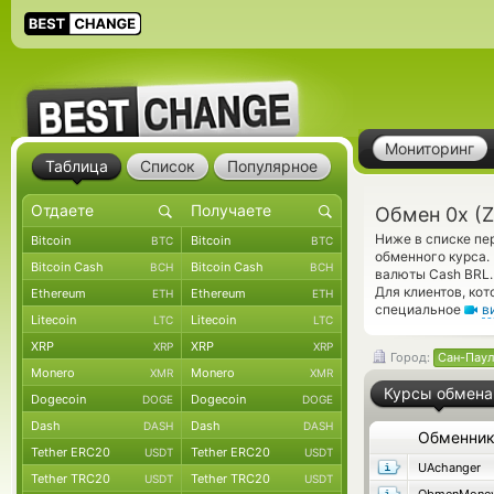
Мониторинг
Таблица
Список
Популярное
Обмен 0x (Z
Ниже в списке пе
Bitcoin
Bitcoin
BTC
BTC
обменного курса.
Bitcoin Cash
Bitcoin Cash
BCH
BCH
валюты Cash BRL.
Для клиентов, ко
Ethereum
Ethereum
ETH
ETH
специальное
в
Litecoin
Litecoin
LTC
LTC
XRP
XRP
XRP
XRP
Город:
Сан-Паул
Monero
Monero
XMR
XMR
Курсы обмена
Dogecoin
Dogecoin
DOGE
DOGE
Dash
Dash
DASH
DASH
Обменни
Tether ERC20
Tether ERC20
USDT
USDT
UAchanger
Tether TRC20
Tether TRC20
USDT
USDT