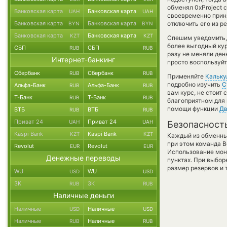
обменял 0xProject c
Банковская карта
Банковская карта
UAH
UAH
своевременно прин
Банковская карта
Банковская карта
отключить его из р
BYN
BYN
Банковская карта
Банковская карта
KZT
KZT
Спешим уведомить,
более выгодный ку
СБП
СБП
RUB
RUB
разу не меняли де
Интернет-банкинг
просто воспользуйт
Сбербанк
Сбербанк
RUB
RUB
Применяйте
Кальку
подробно изучить
С
Альфа-Банк
Альфа-Банк
RUB
RUB
вам курс, не стоит
Т-Банк
Т-Банк
RUB
RUB
благоприятном для 
помощи функции
Дв
ВТБ
ВТБ
RUB
RUB
Приват 24
Приват 24
UAH
UAH
Безопасност
Kaspi Bank
Kaspi Bank
KZT
KZT
Каждый из обменны
при этом команда 
Revolut
Revolut
EUR
EUR
Использование мон
Денежные переводы
пунктах. При выбор
размер резервов и 
WU
WU
USD
USD
ЗК
ЗК
RUB
RUB
Наличные деньги
Наличные
Наличные
USD
USD
Наличные
Наличные
RUB
RUB