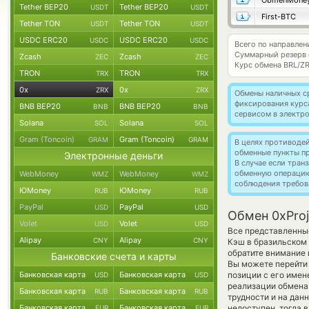
ObmenMone
Tether BEP20
Tether BEP20
USDT
USDT
First-BTC
Tether TON
Tether TON
USDT
USDT
USDC ERC20
USDC ERC20
USDC
USDC
Всего по направлен
Суммарный резерв
Zcash
Zcash
ZEC
ZEC
Курс обмена
BRL/Z
TRON
TRON
TRX
TRX
0x
0x
ZRX
ZRX
Обмены наличных с
фиксирования курс
BNB BEP20
BNB BEP20
BNB
BNB
сервисом в электр
Solana
Solana
SOL
SOL
Gram (Toncoin)
Gram (Toncoin)
GRAM
GRAM
В целях противоде
обменные пункты п
Электронные деньги
В случае если тра
обменную операци
WebMoney
WebMoney
WMZ
WMZ
соблюдения требов
ЮMoney
ЮMoney
RUB
RUB
PayPal
PayPal
USD
USD
Обмен 0xProj
Volet
Volet
USD
USD
Все представленные
Alipay
Alipay
CNY
CNY
Кэш в бразильском
обратите внимание 
Банковские счета и карты
Вы можете перейти
Банковская карта
Банковская карта
позиции с его имен
USD
USD
реализации обмена 
Банковская карта
Банковская карта
RUB
RUB
трудности и на дан
Банковская карта
Банковская карта
недоступен, тогда 
EUR
EUR