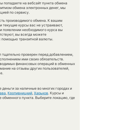
ы попадаете на вебсайт пункта обмена
оритмом обмена электронных денег, мы
цией по сервису.
ость производимого обмена. К вашим
ли текущие курсы вас не устраивают,
при появлении необходимого курса вы
утствуют, вы всегда можете
 с помощью транзитной валюты.
л тщательно проверен перед добавлением,
сполнением ими своих обязательств.
оводимых финансовых операций в обменных
имание на отзывы других пользователей,
е.
 деньги за наличные во многих городах и
ава
,
Кропивницкий
,
Харьков
. Курсы и
е обменного пункта. Выберите локацию, где