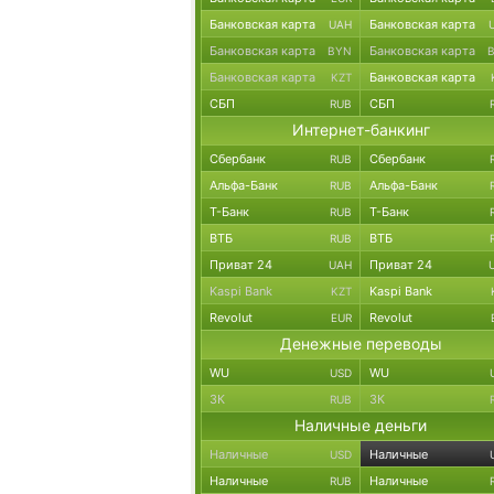
Банковская карта
Банковская карта
UAH
Банковская карта
Банковская карта
BYN
Банковская карта
Банковская карта
KZT
СБП
СБП
RUB
Интернет-банкинг
Сбербанк
Сбербанк
RUB
Альфа-Банк
Альфа-Банк
RUB
Т-Банк
Т-Банк
RUB
ВТБ
ВТБ
RUB
Приват 24
Приват 24
UAH
Kaspi Bank
Kaspi Bank
KZT
Revolut
Revolut
EUR
Денежные переводы
WU
WU
USD
ЗК
ЗК
RUB
Наличные деньги
Наличные
Наличные
USD
Наличные
Наличные
RUB