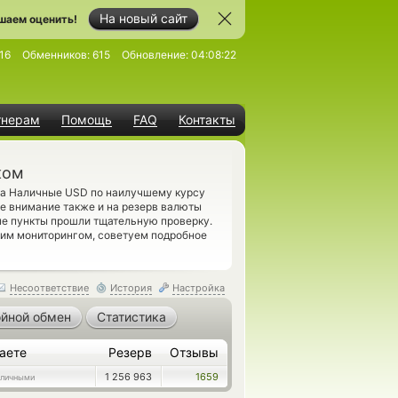
На новый сайт
шаем оценить!
16
Обменников:
615
Обновление:
04:08:22
тнерам
Помощь
FAQ
Контакты
ком
 на Наличные USD по наилучшему курсу
те внимание также и на резерв валюты
е пункты прошли тщательную проверку.
шим мониторингом, советуем подробное
Несоответствие
История
Настройка
йной обмен
Статистика
аете
Резерв
Отзывы
1 256 963
1659
личными