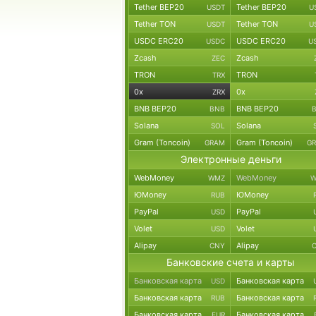
Tether BEP20
Tether BEP20
USDT
U
Tether TON
Tether TON
USDT
U
USDC ERC20
USDC ERC20
USDC
U
Zcash
Zcash
ZEC
TRON
TRON
TRX
0x
0x
ZRX
BNB BEP20
BNB BEP20
BNB
Solana
Solana
SOL
Gram (Toncoin)
Gram (Toncoin)
GRAM
G
Электронные деньги
WebMoney
WebMoney
WMZ
W
ЮMoney
ЮMoney
RUB
PayPal
PayPal
USD
Volet
Volet
USD
Alipay
Alipay
CNY
Банковские счета и карты
Банковская карта
Банковская карта
USD
Банковская карта
Банковская карта
RUB
Банковская карта
Банковская карта
EUR