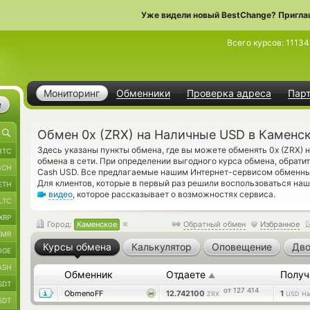
Уже видели новый BestChange? Пригла
Всего курсов:
11134
Мониторинг
Обменники
Проверка адреса
Пар
е
Обмен 0x (ZRX) на Наличные USD в Каменс
Здесь указаны пункты обмена, где вы можете обменять 0x (ZRX)
BTC
обмена в сети. При определении выгодного курса обмена, обрати
BCH
Cash USD. Все предлагаемые нашим Интернет-сервисом обменны
Для клиентов, которые в первый раз решили воспользоваться на
ETH
видео
, которое рассказывает о возможностях сервиса.
LTC
XRP
Город:
Каменское
Обратный обмен
Избранное
XMR
Курсы обмена
Калькулятор
Оповещение
Дво
OGE
ASH
Обменник
Отдаете
Получ
▲
SDT
от 127 414
ObmenoFF
12.742100
1
ZRX
USD На
SDT