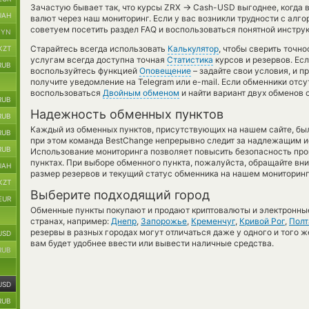
→
Зачастую бывает так, что курсы ZRX
Cash-USD выгоднее, когда в
UAH
валют через наш мониторинг. Если у вас возникли трудности с алг
советуем посетить раздел FAQ и воспользоваться понятной инструк
BYN
Старайтесь всегда использовать
Калькулятор
, чтобы сверить точн
KZT
услугам всегда доступна точная
Статистика
курсов и резервов. Ес
RUB
воспользуйтесь функцией
Оповещение
– задайте свои условия, и 
получите уведомление на Telegram или e-mail. Если обменники отс
воспользоваться
Двойным обменом
и найти вариант двух обменов
RUB
Надежность обменных пунктов
RUB
Каждый из обменных пунктов, присутствующих на нашем сайте, бы
RUB
при этом команда BestChange непрерывно следит за надлежащим и
RUB
Использование мониторинга позволяет повысить безопасность пр
пунктах. При выборе обменного пункта, пожалуйста, обращайте вн
UAH
размер резервов и текущий статус обменника на нашем мониторинг
KZT
Выберите подходящий город
EUR
Обменные пункты покупают и продают криптовалюты и электронные
странах, например:
Днепр
,
Запорожье
,
Кременчуг
,
Кривой Рог
,
Полт
резервы в разных городах могут отличаться даже у одного и того ж
USD
вам будет удобнее ввести или вывести наличные средства.
RUB
USD
RUB