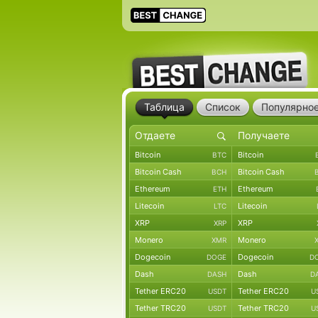
Таблица
Список
Популярно
Bitcoin
Bitcoin
BTC
Bitcoin Cash
Bitcoin Cash
BCH
Ethereum
Ethereum
ETH
Litecoin
Litecoin
LTC
XRP
XRP
XRP
Monero
Monero
XMR
Dogecoin
Dogecoin
DOGE
D
Dash
Dash
DASH
D
Tether ERC20
Tether ERC20
USDT
U
Tether TRC20
Tether TRC20
USDT
U