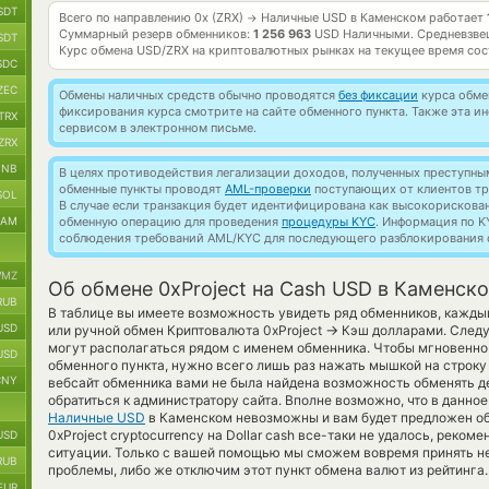
SDT
Всего по направлению 0x (ZRX)
Наличные USD в Каменском работает
→
Суммарный резерв обменников:
1 256 963
USD Наличными.
Средневзве
SDT
Курс обмена
USD/ZRX
на криптовалютных рынках на текущее время со
SDC
ZEC
Обмены наличных средств обычно проводятся
без фиксации
курса обмен
фиксирования курса смотрите на сайте обменного пункта. Также эта 
TRX
сервисом в электронном письме.
ZRX
BNB
В целях противодействия легализации доходов, полученных преступны
обменные пункты проводят
AML-проверки
поступающих от клиентов тр
SOL
В случае если транзакция будет идентифицирована как высокорискова
RAM
обменную операцию для проведения
процедуры KYC
. Информация по K
соблюдения требований AML/KYC для последующего разблокирования с
MZ
Об обмене 0xProject на Cash USD в Каменск
RUB
В таблице вы имеете возможность увидеть ряд обменников, кажды
USD
→
или ручной обмен Криптовалюта 0xProject
Кэш долларами. Следу
могут располагаться рядом с именем обменника. Чтобы мгновенно 
USD
обменного пункта, нужно всего лишь раз нажать мышкой на строку 
CNY
вебсайт обменника вами не была найдена возможность обменять д
обратиться к администратору сайта. Вполне возможно, что в данн
Наличные USD
в Каменском невозможны и вам будет предложен об
0xProject cryptocurrency на Dollar cash все-таки не удалось, рек
USD
ситуации. Только с вашей помощью мы сможем вовремя принять н
RUB
проблемы, либо же отключим этот пункт обмена валют из рейтинга.
EUR