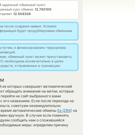
1
надежный обменный пункт.
шенный курс обмена:
12.742100
ставляет
12.508326
а после создания заявки. Условия
информация будет продублирована обменным
м путем, и финансированию терроризма
анзакций.
нная, обменный пункт может приостановить
YC необходима исключительно в целях
редств, отправленных в транзакции.
ом
й из которых совершает автоматический
ет обращать внимание на метки, которые
перейти на сайт выбранного вами
с его названием. Если после перехода на
еньги, советуем незамедлительно
ое время автоматические обмены
0x (ZRX)
на
мен вручную. В случае если поменять
омендуем сообщить нам о сложившейся
еобходимые меры: определим причину