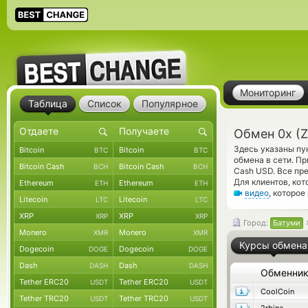
Мониторинг
Таблица
Список
Популярное
Обмен 0x (
Здесь указаны пу
Bitcoin
Bitcoin
BTC
BTC
обмена в сети. П
Bitcoin Cash
Bitcoin Cash
BCH
BCH
Cash USD. Все пр
Для клиентов, ко
Ethereum
Ethereum
ETH
ETH
видео
, которо
Litecoin
Litecoin
LTC
LTC
XRP
XRP
XRP
XRP
Город:
Батуми
Monero
Monero
XMR
XMR
Курсы обмена
Dogecoin
Dogecoin
DOGE
DOGE
Dash
Dash
DASH
DASH
Обменни
Tether ERC20
Tether ERC20
USDT
USDT
CoolCoin
Tether TRC20
Tether TRC20
USDT
USDT