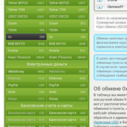
2rbina
Tether BEP20
Tether BEP20
USDT
USDT
ObmenoFF
Tether TON
Tether TON
USDT
USDT
USDC ERC20
USDC ERC20
USDC
USDC
Всего по направлен
Суммарный резерв
Zcash
Zcash
ZEC
ZEC
Курс обмена
USD/Z
TRON
TRON
TRX
TRX
0x
0x
ZRX
ZRX
Обмены наличных с
фиксирования курс
BNB BEP20
BNB BEP20
BNB
BNB
сервисом в электр
Solana
Solana
SOL
SOL
Gram (Toncoin)
Gram (Toncoin)
GRAM
GRAM
В целях противоде
обменные пункты п
Электронные деньги
В случае если тра
обменную операци
WebMoney
WebMoney
WMZ
WMZ
соблюдения требов
ЮMoney
ЮMoney
RUB
RUB
PayPal
PayPal
USD
USD
Об обмене 0x
Volet
Volet
USD
USD
В таблице вы имее
Alipay
Alipay
CNY
CNY
или ручной обмен К
могут располагатьс
Банковские счета и карты
обменного пункта, 
Банковская карта
Банковская карта
вебсайт обменника
USD
USD
обратиться к админ
Банковская карта
Банковская карта
RUB
RUB
Наличные USD
в Ба
Банковская карта
Банковская карта
0xProject cryptocu
EUR
EUR