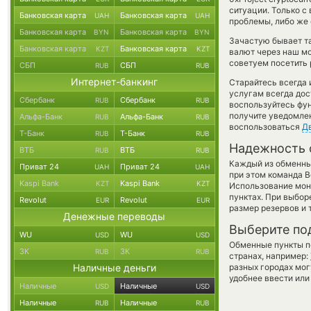
ситуации. Только 
Банковская карта
Банковская карта
UAH
UAH
проблемы, либо же 
Банковская карта
Банковская карта
BYN
BYN
Зачастую бывает та
Банковская карта
Банковская карта
KZT
KZT
валют через наш мо
советуем посетить 
СБП
СБП
RUB
RUB
Интернет-банкинг
Старайтесь всегда
услугам всегда до
Сбербанк
Сбербанк
RUB
RUB
воспользуйтесь фу
получите уведомлен
Альфа-Банк
Альфа-Банк
RUB
RUB
воспользоваться
Д
Т-Банк
Т-Банк
RUB
RUB
Надежность 
ВТБ
ВТБ
RUB
RUB
Каждый из обменны
Приват 24
Приват 24
UAH
UAH
при этом команда 
Kaspi Bank
Kaspi Bank
KZT
KZT
Использование мон
пунктах. При выбор
Revolut
Revolut
EUR
EUR
размер резервов и 
Денежные переводы
Выберите по
WU
WU
USD
USD
Обменные пункты по
ЗК
ЗК
RUB
RUB
странах, например:
Наличные деньги
разных городах мог
удобнее ввести или
Наличные
Наличные
USD
USD
Наличные
Наличные
RUB
RUB