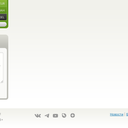
EUR
UAH
GEL
!
Новости
|
8+