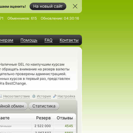
На новый сайт
шаем оценить!
71
Обменников:
615
Обновление:
04:30:16
тнерам
Помощь
FAQ
Контакты
а Наличные GEL по наилучшим курсам
т обращать внимание на резерв валюты
щательно проверены администрацией.
ных курсов в первый раз, представлен
та BestChange.
Несоответствие
История
Настройка
йной обмен
Статистика
аете
Резерв
Отзывы
2 522 000
4545
личными