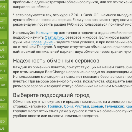
проблемы с администратором обменного пункта, или же отключени
направления обмена.
UAH
BYN
→
Часто получается так, что курсы ZRX
Cash-GEL намного выгоднее 
пункта обмена через наш сервис. Если у вас возникают трудности 
KZT
рекомендуем посетить раздел FAQ и воспользоваться понятной инс
RUB
Используйте
Калькулятор
для точного подсчета отдаваемой или п
подробно изучить
Статистику
резервов и курсов. Если курсы валют
функцией
Оповещение
– задайте свои условия, и при появлении н
RUB
на e-mail или Telegram. В случае отсутствия обменников, при пом
RUB
найти самый оптимальный вариант двух обменов через транзитную
RUB
Надежность обменных сервисов
RUB
Каждый из обменных пунктов, присутствующих на нашем сайте, бы
UAH
при этом команда BestChange непрерывно следит за надлежащим и
Использование мониторинга позволяет повысить безопасность пр
KZT
пунктах. При выборе обменного пункта, пожалуйста, обращайте вн
EUR
размер резервов и текущий статус обменника на нашем мониторинг
Выберите подходящий город
USD
Обменные пункты покупают и продают криптовалюты и электронные
странах, например:
Тбилиси
,
Сочи
,
Рустави
,
Ереван
,
Геленджик
,
Кра
RUB
городах могут отличаться даже у одного и того же обменного пункт
удобнее ввести или вывести наличные средства.
USD
RUB