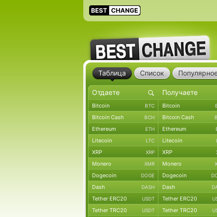
Таблица
Список
Популярно
Bitcoin
Bitcoin
BTC
Bitcoin Cash
Bitcoin Cash
BCH
Ethereum
Ethereum
ETH
Litecoin
Litecoin
LTC
XRP
XRP
XRP
Monero
Monero
XMR
Dogecoin
Dogecoin
DOGE
D
Dash
Dash
DASH
D
Tether ERC20
Tether ERC20
USDT
U
Tether TRC20
Tether TRC20
USDT
U