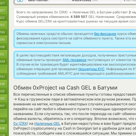
Best-Obmen
4.82415962
1
ZRX
GEL На
SDT
SDT
Всего по направлению 0x (ZRX)
Наличные GEL в Батуми работает
2
на
→
Суммарный резерв обменников:
4 589 507
GEL Наличными.
Средневзве
SDC
Курс обмена
GEL/ZRX
на криптовалютных рынках на текущее время сос
ZEC
TRX
Обмены наличных средств обычно проводятся
без фиксации
курса обмен
фиксирования курса смотрите на сайте обменного пункта. Также эта 
ZRX
сервисом в электронном письме.
BNB
SOL
В целях противодействия легализации доходов, полученных преступны
обменные пункты проводят
AML-проверки
поступающих от клиентов тр
RAM
В случае если транзакция будет идентифицирована как высокорискова
обменную операцию для проведения
процедуры KYC
. Информация по K
соблюдения требований AML/KYC для последующего разблокирования с
MZ
RUB
Обмен 0xProject на Cash GEL в Батуми
USD
Все перечисленные в списке обменные пункты готовы предоставить
USD
→
Кэш в грузинском лари в автоматическом или ручном режиме. Пр
внимание на метки, которые в некоторых случаях указываются око
CNY
перейти на сайт любого обменного пункта с помощью однократного
названием. Если случилось так, что после перехода на сайт-обме
обмена валюты, обратитесь к его оператору. Вполне возможно, чт
USD
0x (ZRX)
на
Наличные GEL
в Батуми недоступны и вам будет предл
0xProject cryptocurrency на Cash in Georgian lari в удобном для вас
RUB
пожалуйста, сообщите нам о сложившейся ситуации. Мы примем 
EUR