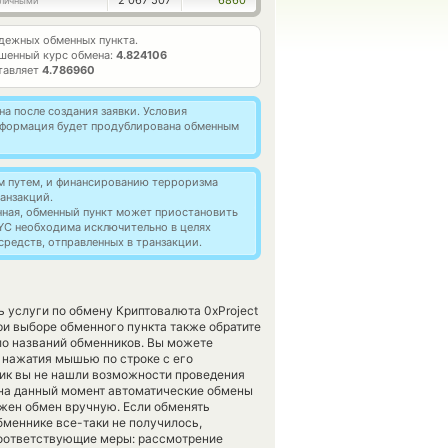
2 067 507
6860
личными
дежных обменных пункта.
шенный курс обмена:
4.824106
тавляет
4.786960
а после создания заявки. Условия
информация будет продублирована обменным
м путем, и финансированию терроризма
анзакций.
нная, обменный пункт может приостановить
YC необходима исключительно в целях
редств, отправленных в транзакции.
 услуги по обмену Криптовалюта 0xProject
и выборе обменного пункта также обратите
ло названий обменников. Вы можете
 нажатия мышью по строке с его
нник вы не нашли возможности проведения
о на данный момент автоматические обмены
ожен обмен вручную. Если обменять
 обменнике все-таки не получилось,
соответствующие меры: рассмотрение