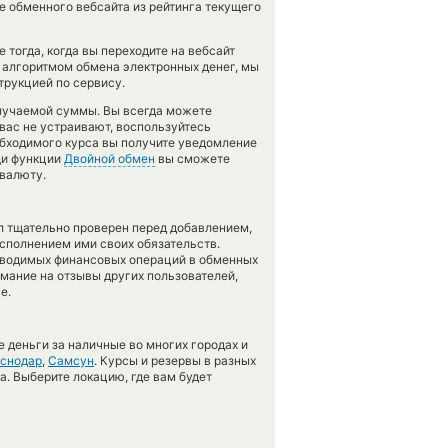
е обменного вебсайта из рейтинга текущего
тогда, когда вы переходите на вебсайт
с алгоритмом обмена электронных денег, мы
трукцией по сервису.
олучаемой суммы. Вы всегда можете
 вас не устраивают, воспользуйтесь
еобходимого курса вы получите уведомление
ощи функции
Двойной обмен
вы сможете
 валюту.
л тщательно проверен перед добавлением,
сполнением ими своих обязательств.
оводимых финансовых операций в обменных
имание на отзывы других пользователей,
е.
 деньги за наличные во многих городах и
снодар
,
Самсун
. Курсы и резервы в разных
а. Выберите локацию, где вам будет