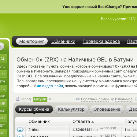
Уже видели новый BestChange? Пригла
Всего курсов:
11131
Мониторинг
Обменники
Проверка адреса
Пар
е
Обмен 0x (ZRX) на Наличные GEL в Батуми
Здесь показаны пункты обмена, которые обменивают 0x (ZRX) н
BTC
обмена в Интернете. Выбирая подходящий обменный сайт, следуе
BCH
Cash GEL. Все обменники, предложенные на нашем сайте, были т
Пользователям, посещающим нашу систему мониторинга электрон
ETH
подробный
видео-гайд
, показывающий возможные функции сай
LTC
XRP
Город:
Батуми
Обратный обмен
Избранное
XMR
Курсы обмена
Калькулятор
Оповещение
Дво
OGE
ASH
Обменник
Отдаете
Получ
▲
SDT
от 130 250
2rbina
4.82406141
1
ZRX
GEL На
SDT
от 123 870