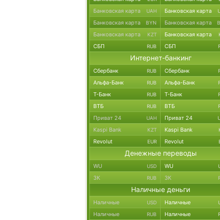
Банковская карта
Банковская карта
UAH
Банковская карта
Банковская карта
BYN
Банковская карта
Банковская карта
KZT
СБП
СБП
RUB
Интернет-банкинг
Сбербанк
Сбербанк
RUB
Альфа-Банк
Альфа-Банк
RUB
Т-Банк
Т-Банк
RUB
ВТБ
ВТБ
RUB
Приват 24
Приват 24
UAH
Kaspi Bank
Kaspi Bank
KZT
Revolut
Revolut
EUR
Денежные переводы
WU
WU
USD
ЗК
ЗК
RUB
Наличные деньги
Наличные
Наличные
USD
Наличные
Наличные
RUB