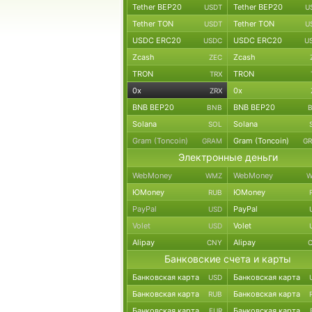
Tether BEP20
Tether BEP20
USDT
U
Tether TON
Tether TON
USDT
U
USDC ERC20
USDC ERC20
USDC
U
Zcash
Zcash
ZEC
TRON
TRON
TRX
0x
0x
ZRX
BNB BEP20
BNB BEP20
BNB
Solana
Solana
SOL
Gram (Toncoin)
Gram (Toncoin)
GRAM
G
Электронные деньги
WebMoney
WebMoney
WMZ
W
ЮMoney
ЮMoney
RUB
PayPal
PayPal
USD
Volet
Volet
USD
Alipay
Alipay
CNY
Банковские счета и карты
Банковская карта
Банковская карта
USD
Банковская карта
Банковская карта
RUB
Банковская карта
Банковская карта
EUR