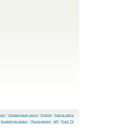
Блог
|
Справочный центр
|
English
|
Карта сайта
Конвертер валют
|
Приложения
|
API
|
Push TX