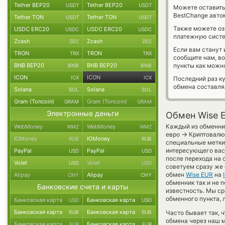
Tether BEP20
Tether BEP20
USDT
USDT
Можете оставит
BestChange авто
Tether TON
Tether TON
USDT
USDT
Также можете о
USDC ERC20
USDC ERC20
USDC
USDC
платежную систе
Zcash
Zcash
ZEC
ZEC
Если вам станут
TRON
TRON
TRX
TRX
сообщите нам, в
BNB BEP20
BNB BEP20
пункты как можно
BNB
BNB
ICON
ICON
ICX
ICX
Последний раз ку
обмена составл
Solana
Solana
SOL
SOL
Gram (Toncoin)
Gram (Toncoin)
GRAM
GRAM
Электронные деньги
Обмен Wise 
Каждый из обменник
WebMoney
WebMoney
WMZ
WMZ
→
евро
Криптовалют
ЮMoney
ЮMoney
RUB
RUB
специальные метки,
интересующего вас 
PayPal
PayPal
USD
USD
после перехода на 
Volet
Volet
USD
USD
советуем сразу же 
обмен
Wise EUR
на
Alipay
Alipay
CNY
CNY
обменник так и не п
Банковские счета и карты
известность. Мы с
обменного пункта, 
Банковская карта
Банковская карта
USD
USD
Банковская карта
Банковская карта
RUB
RUB
Часто бывает так, 
обмена через наш м
Банковская карта
Банковская карта
EUR
EUR