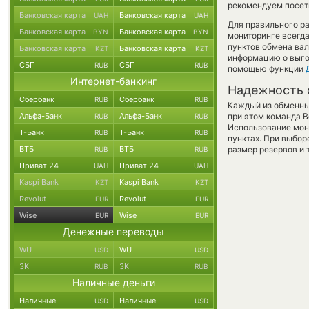
рекомендуем посети
Банковская карта
Банковская карта
UAH
UAH
Для правильного ра
Банковская карта
Банковская карта
BYN
BYN
мониторинге всегд
пунктов обмена вал
Банковская карта
Банковская карта
KZT
KZT
информацию о выгод
СБП
СБП
RUB
RUB
помощью функции
Интернет-банкинг
Надежность 
Сбербанк
Сбербанк
RUB
RUB
Каждый из обменны
Альфа-Банк
Альфа-Банк
при этом команда 
RUB
RUB
Использование мон
Т-Банк
Т-Банк
RUB
RUB
пунктах. При выбор
ВТБ
ВТБ
размер резервов и 
RUB
RUB
Приват 24
Приват 24
UAH
UAH
Kaspi Bank
Kaspi Bank
KZT
KZT
Revolut
Revolut
EUR
EUR
Wise
Wise
EUR
EUR
Денежные переводы
WU
WU
USD
USD
ЗК
ЗК
RUB
RUB
Наличные деньги
Наличные
Наличные
USD
USD