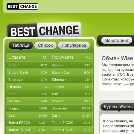
Мониторинг
Таблица
Список
Популярное
Обмен Wise 
Мы предлагаем ва
Bitcoin
Bitcoin
BTC
BTC
выгодным курсам 
Bitcoin Cash
Bitcoin Cash
BCH
BCH
валюты ICON. Все
Клиентам, которы
Ethereum
Ethereum
ETH
ETH
показывающий фун
Litecoin
Litecoin
LTC
LTC
XRP
XRP
XRP
XRP
Monero
Monero
XMR
XMR
Курсы обмена
Dogecoin
Dogecoin
DOGE
DOGE
Dash
Dash
DASH
DASH
К сожалению, на
Tether ERC20
Tether ERC20
USDT
USDT
направлением о
Tether TRC20
Tether TRC20
USDT
USDT
сервисы могут по