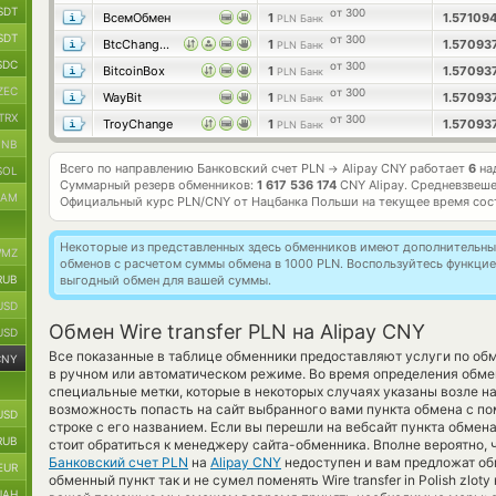
SDT
от 300
ВсемОбмен
1
1.57109
PLN Банк
SDT
от 300
BtcChange24
1
1.57093
PLN Банк
SDC
от 300
BitcoinBox
1
1.57093
PLN Банк
ZEC
от 300
WayBit
1
1.57093
PLN Банк
TRX
от 300
TroyChange
1
1.57093
PLN Банк
BNB
Всего по направлению Банковский счет PLN
Alipay CNY работает
6
на
→
SOL
Суммарный резерв обменников:
1 617 536 174
CNY Alipay.
Средневзвеше
RAM
Официальный курс
PLN/CNY
от Нацбанка Польши на текущее время сос
Некоторые из представленных здесь обменников имеют дополнительные
MZ
обменов с расчетом суммы обмена в 1000 PLN. Воспользуйтесь функци
RUB
выгодный обмен для вашей суммы.
USD
Обмен Wire transfer PLN на Alipay CNY
USD
Все показанные в таблице обменники предоставляют услуги по об
CNY
в ручном или автоматическом режиме. Во время определения обме
специальные метки, которые в некоторых случаях указаны возле на
возможность попасть на сайт выбранного вами пункта обмена с 
USD
строке с его названием. Если вы перешли на вебсайт пункта обмен
RUB
стоит обратиться к менеджеру сайта-обменника. Вполне вероятно, 
Банковский счет PLN
на
Alipay CNY
недоступен и вам предложат об
EUR
обменный пункт так и не сумел поменять Wire transfer in Polish zloty
UAH