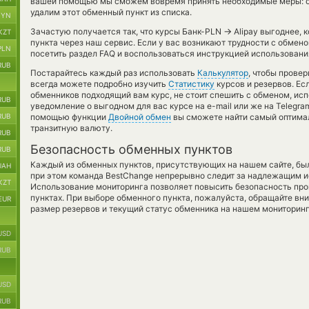
вашей помощью мы сможем вовремя принять необходимые меры: о
удалим этот обменный пункт из списка.
BYN
→
Зачастую получается так, что курсы Банк-PLN
Alipay выгоднее, 
KZT
пункта через наш сервис. Если у вас возникают трудности с обмен
PLN
посетить раздел FAQ и воспользоваться инструкцией использовани
RUB
Постарайтесь каждый раз использовать
Калькулятор
, чтобы прове
всегда можете подробно изучить
Статистику
курсов и резервов. Ес
обменников подходящий вам курс, не стоит спешить с обменом, ис
RUB
уведомление о выгодном для вас курсе на e-mail или же на Telegra
RUB
помощью функции
Двойной обмен
вы сможете найти самый оптимал
транзитную валюту.
RUB
Безопасность обменных пунктов
RUB
Каждый из обменных пунктов, присутствующих на нашем сайте, бы
UAH
при этом команда BestChange непрерывно следит за надлежащим и
KZT
Использование мониторинга позволяет повысить безопасность пр
пунктах. При выборе обменного пункта, пожалуйста, обращайте вн
EUR
размер резервов и текущий статус обменника на нашем мониторинг
USD
RUB
USD
RUB