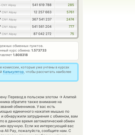
4
541 619 788
285
CNY Alipay
7
12 257 663
5761
CNY Alipay
7
367 541 237
2474
CNY Alipay
7
541 561 204
777
CNY Alipay
7
87 042 272
75
CNY Alipay
дежных обменных пунктов.
нный курс обмена:
1.573733
тавляет
1.808318
 комиссии, которые уже учтены в курсах
ей
Калькулятор
, чтобы рассчитать наиболее
→
мену Перевод в польском злотом
Алипей
нника обратите также внимание на
званий обменников. У вас есть
помощью единичного нажатия мышью по
а и обнаружили затруднения с обменом, вам
что в данное время автоматический обмен
мен вручную. Если же интересующий вас
 на Ali Pay, пожалуйста, сообщите нам. С