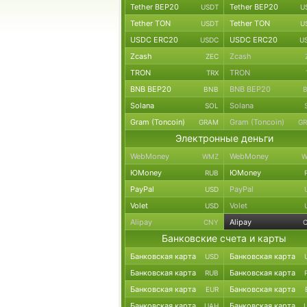
Tether BEP20
Tether BEP20
USDT
U
Tether TON
Tether TON
USDT
U
USDC ERC20
USDC ERC20
USDC
U
Zcash
Zcash
ZEC
TRON
TRON
TRX
BNB BEP20
BNB BEP20
BNB
Solana
Solana
SOL
Gram (Toncoin)
Gram (Toncoin)
GRAM
G
Электронные деньги
WebMoney
WebMoney
WMZ
W
ЮMoney
ЮMoney
RUB
PayPal
PayPal
USD
Volet
Volet
USD
Alipay
Alipay
CNY
Банковские счета и карты
Банковская карта
Банковская карта
USD
Банковская карта
Банковская карта
RUB
Банковская карта
Банковская карта
EUR
Банковская карта
Банковская карта
UAH