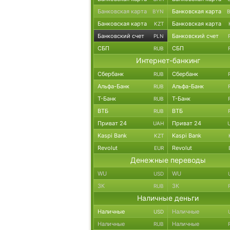
Банковская карта
Банковская карта
BYN
Банковская карта
Банковская карта
KZT
Банковский счет
Банковский счет
PLN
СБП
СБП
RUB
Интернет-банкинг
Сбербанк
Сбербанк
RUB
Альфа-Банк
Альфа-Банк
RUB
Т-Банк
Т-Банк
RUB
ВТБ
ВТБ
RUB
Приват 24
Приват 24
UAH
Kaspi Bank
Kaspi Bank
KZT
Revolut
Revolut
EUR
Денежные переводы
WU
WU
USD
ЗК
ЗК
RUB
Наличные деньги
Наличные
Наличные
USD
Наличные
Наличные
RUB