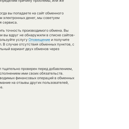
пределим причину проблемы, или же
когда вы попадаете на сайт обменного
ом электронных денег, мы советуем
я сервиса.
рить точность производимого обмена. Вы
ли вы вдруг не обнаружили в списке сайтов-
пользуйте услугу
Оповещение
и получите
m. В случае отсутствия обменных пунктов, с
ьный вариант двух обменов через
л тщательно проверен перед добавлением,
сполнением ими своих обязательств.
оводимых финансовых операций в обменных
имание на отзывы других пользователей,
е.