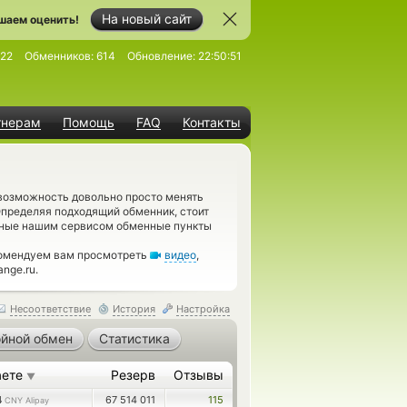
На новый сайт
шаем оценить!
22
Обменников:
614
Обновление:
22:50:51
тнерам
Помощь
FAQ
Контакты
 возможность довольно просто менять
Определяя подходящий обменник, стоит
нные нашим сервисом обменные пункты
комендуем вам просмотреть
видео
,
nge.ru.
Несоответствие
История
Настройка
йной обмен
Статистика
аете
Резерв
Отзывы
▼
4
67 514 011
115
CNY Alipay