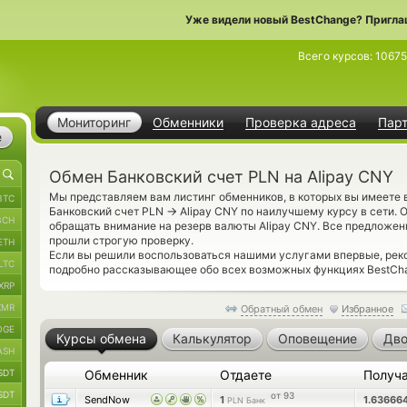
Уже видели новый BestChange? Пригла
Всего курсов:
10675
Мониторинг
Обменники
Проверка адреса
Пар
е
Обмен Банковский счет PLN на Alipay CNY
Мы представляем вам листинг обменников, в которых вы имеете
BTC
→
Банковский счет PLN
Alipay CNY по наилучшему курсу в сети. 
BCH
обращать внимание на резерв валюты Alipay CNY. Все предложе
прошли строгую проверку.
ETH
Если вы решили воспользоваться нашими услугами впервые, ре
LTC
подробно рассказывающее обо всех возможных функциях BestCha
XRP
XMR
Обратный обмен
Избранное
OGE
Курсы обмена
Калькулятор
Оповещение
Дво
ASH
SDT
Обменник
Отдаете
Получ
SDT
от 93
SendNow
1
1.63666
PLN Банк