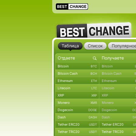
Таблица
Список
Популярно
Bitcoin
Bitcoin
BTC
Bitcoin Cash
Bitcoin Cash
BCH
Ethereum
Ethereum
ETH
Litecoin
Litecoin
LTC
XRP
XRP
XRP
Monero
Monero
XMR
Dogecoin
Dogecoin
DOGE
D
Dash
Dash
DASH
D
Tether ERC20
Tether ERC20
USDT
U
Tether TRC20
Tether TRC20
USDT
U