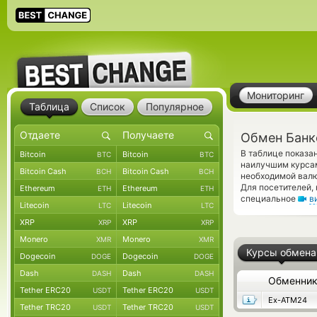
Мониторинг
Таблица
Список
Популярное
Обмен Банк
В таблице показа
Bitcoin
Bitcoin
BTC
BTC
наилучшим курсам
Bitcoin Cash
Bitcoin Cash
BCH
BCH
необходимой валю
Для посетителей,
Ethereum
Ethereum
ETH
ETH
специальное
в
Litecoin
Litecoin
LTC
LTC
XRP
XRP
XRP
XRP
Monero
Monero
XMR
XMR
Курсы обмена
Dogecoin
Dogecoin
DOGE
DOGE
Dash
Dash
DASH
DASH
Обменни
Tether ERC20
Tether ERC20
USDT
USDT
Ex-ATM24
Tether TRC20
Tether TRC20
USDT
USDT