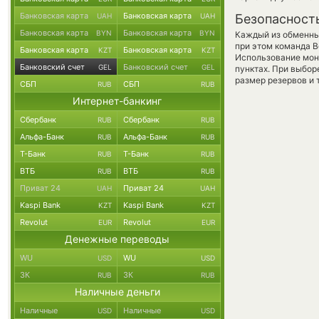
Банковская карта
Банковская карта
UAH
UAH
Безопасност
Банковская карта
Банковская карта
BYN
BYN
Каждый из обменны
при этом команда 
Банковская карта
Банковская карта
KZT
KZT
Использование мон
Банковский счет
Банковский счет
GEL
GEL
пунктах. При выбор
размер резервов и 
СБП
СБП
RUB
RUB
Интернет-банкинг
Сбербанк
Сбербанк
RUB
RUB
Альфа-Банк
Альфа-Банк
RUB
RUB
Т-Банк
Т-Банк
RUB
RUB
ВТБ
ВТБ
RUB
RUB
Приват 24
Приват 24
UAH
UAH
Kaspi Bank
Kaspi Bank
KZT
KZT
Revolut
Revolut
EUR
EUR
Денежные переводы
WU
WU
USD
USD
ЗК
ЗК
RUB
RUB
Наличные деньги
Наличные
Наличные
USD
USD