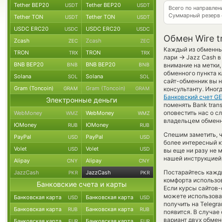
Tether BEP20
Tether BEP20
USDT
USDT
Всего по направле
Суммарный резерв
Tether TON
Tether TON
USDT
USDT
USDC ERC20
USDC ERC20
USDC
USDC
Обмен Wire t
Zcash
Zcash
ZEC
ZEC
Каждый из обменных
TRON
TRON
TRX
TRX
→
лари
Jazz Cash в
BNB BEP20
BNB BEP20
BNB
BNB
внимание на метки,
обменного пункта к
Solana
Solana
SOL
SOL
сайт-обменник вы н
Gram (Toncoin)
Gram (Toncoin)
GRAM
GRAM
консультанту. Иног
Банковский счет G
Электронные деньги
поменять Bank trans
оповестить нас о 
WebMoney
WebMoney
WMZ
WMZ
владельцем обменно
ЮMoney
ЮMoney
RUB
RUB
Спешим заметить, 
PayPal
PayPal
USD
USD
более интересный 
Volet
Volet
USD
USD
вы еще ни разу не 
нашей инструкцией,
Alipay
Alipay
CNY
CNY
Постарайтесь кажд
JazzCash
JazzCash
PKR
PKR
комфорта использов
Банковские счета и карты
Если курсы сайтов-
можете использова
Банковская карта
Банковская карта
USD
USD
получить на Telegr
Банковская карта
Банковская карта
RUB
RUB
появится. В случае
вариант двух обмен
Банковская карта
Банковская карта
EUR
EUR