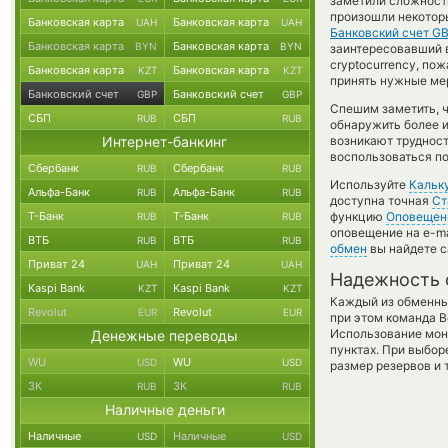
заметили сложности
произошли некоторы
Банковская карта
Банковская карта
UAH
UAH
Банковский счет G
Банковская карта
Банковская карта
BYN
BYN
заинтересовавший ва
cryptocurrency, по
Банковская карта
Банковская карта
KZT
KZT
принять нужные мер
Банковский счет
Банковский счет
GBP
GBP
Спешим заметить, 
СБП
СБП
RUB
RUB
обнаружить более 
Интернет-банкинг
возникают трудност
воспользоваться по
Сбербанк
Сбербанк
RUB
RUB
Используйте
Кальк
Альфа-Банк
Альфа-Банк
RUB
RUB
доступна точная
Ст
Т-Банк
Т-Банк
функцию
Оповещен
RUB
RUB
оповещение на e-ma
ВТБ
ВТБ
RUB
RUB
обмен
вы найдете с
Приват 24
Приват 24
UAH
UAH
Надежность 
Kaspi Bank
Kaspi Bank
KZT
KZT
Каждый из обменны
Revolut
Revolut
EUR
EUR
при этом команда 
Использование мон
Денежные переводы
пунктах. При выбор
WU
WU
USD
USD
размер резервов и 
ЗК
ЗК
RUB
RUB
Наличные деньги
Наличные
Наличные
USD
USD