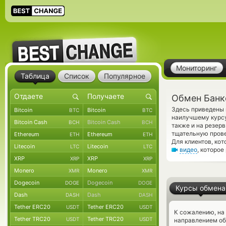
Мониторинг
Таблица
Список
Популярное
Обмен Банко
Здесь приведены 
Bitcoin
Bitcoin
BTC
BTC
наилучшему курсу
Bitcoin Cash
Bitcoin Cash
BCH
BCH
также и на резер
тщательную прове
Ethereum
Ethereum
ETH
ETH
Для клиентов, ко
Litecoin
Litecoin
LTC
LTC
видео
, которое
XRP
XRP
XRP
XRP
Monero
Monero
XMR
XMR
Dogecoin
Dogecoin
DOGE
DOGE
Курсы обмена
Dash
Dash
DASH
DASH
Tether ERC20
Tether ERC20
USDT
USDT
К сожалению, на
Tether TRC20
Tether TRC20
USDT
USDT
направлением об