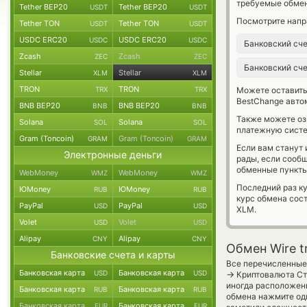
требуемые обмен
Tether BEP20
Tether BEP20
USDT
USDT
Посмотрите напр
Tether TON
Tether TON
USDT
USDT
USDC ERC20
USDC ERC20
USDC
USDC
Банковский сч
Zcash
Zcash
ZEC
ZEC
Банковский сч
Stellar
Stellar
XLM
XLM
TRON
TRON
TRX
TRX
Можете оставит
BestChange авто
BNB BEP20
BNB BEP20
BNB
BNB
Также можете о
Solana
Solana
SOL
SOL
платежную систе
Gram (Toncoin)
Gram (Toncoin)
GRAM
GRAM
Если вам станут
Электронные деньги
рады, если сооб
обменные пункты
WebMoney
WebMoney
WMZ
WMZ
Последний раз к
ЮMoney
ЮMoney
RUB
RUB
курс обмена сос
PayPal
PayPal
USD
USD
XLM.
Volet
Volet
USD
USD
Alipay
Alipay
CNY
CNY
Обмен Wire tr
Банковские счета и карты
Все перечисленные 
Банковская карта
Банковская карта
USD
USD
→
Криптовалюта Сте
иногда расположены
Банковская карта
Банковская карта
RUB
RUB
обмена нажмите оди
Банковская карта
Банковская карта
EUR
EUR