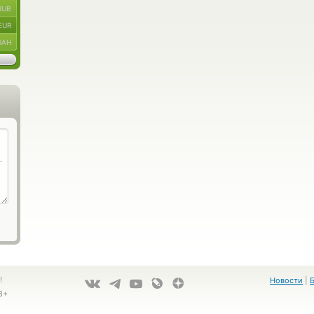
RUB
EUR
UAH
!
Новости
|
8+