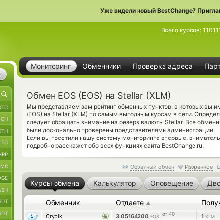
Уже видели новый BestChange? Пригла
Всего курсов:
11011
Мониторинг
Обменники
Проверка адреса
Пар
е
Обмен EOS (EOS) на Stellar (XLM)
Мы представляем вам рейтинг обменных пунктов, в которых вы и
BTC
(EOS) на Stellar (XLM) по самым выгодным курсам в сети. Опред
BCH
следует обращать внимание на резерв валюты Stellar. Все обмен
были досконально проверены представителями администрации.
ETH
Если вы посетили нашу систему мониторинга впервые, внимател
LTC
подробно расскажет обо всех функциях сайта BestChange.ru.
XRP
XMR
Обратный обмен
Избранное
OGE
Курсы обмена
Калькулятор
Оповещение
Дво
ASH
SDT
Обменник
Отдаете
Полу
▲
SDT
от 40
Crypik
3.05164200
1
EOS
XLM