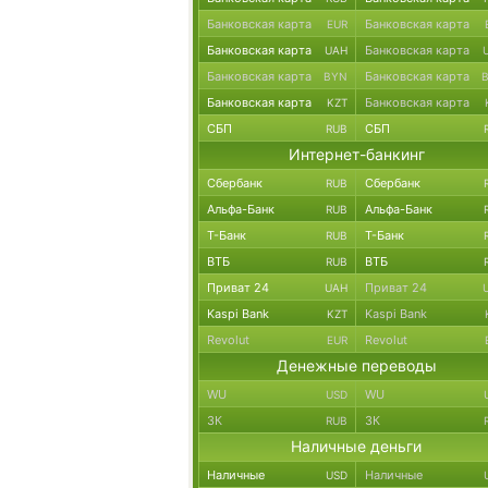
Банковская карта
Банковская карта
EUR
Банковская карта
Банковская карта
UAH
Банковская карта
Банковская карта
BYN
Банковская карта
Банковская карта
KZT
СБП
СБП
RUB
Интернет-банкинг
Сбербанк
Сбербанк
RUB
Альфа-Банк
Альфа-Банк
RUB
Т-Банк
Т-Банк
RUB
ВТБ
ВТБ
RUB
Приват 24
Приват 24
UAH
Kaspi Bank
Kaspi Bank
KZT
Revolut
Revolut
EUR
Денежные переводы
WU
WU
USD
ЗК
ЗК
RUB
Наличные деньги
Наличные
Наличные
USD