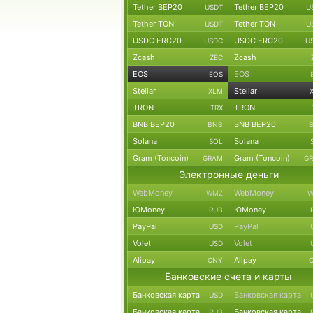
Tether BEP20
Tether BEP20
USDT
U
Tether TON
Tether TON
USDT
U
USDC ERC20
USDC ERC20
USDC
U
Zcash
Zcash
ZEC
EOS
EOS
EOS
Stellar
Stellar
XLM
TRON
TRON
TRX
BNB BEP20
BNB BEP20
BNB
Solana
Solana
SOL
Gram (Toncoin)
Gram (Toncoin)
GRAM
G
Электронные деньги
WebMoney
WebMoney
WMZ
W
ЮMoney
ЮMoney
RUB
PayPal
PayPal
USD
Volet
Volet
USD
Alipay
Alipay
CNY
Банковские счета и карты
Банковская карта
Банковская карта
USD
Банковская карта
Банковская карта
RUB