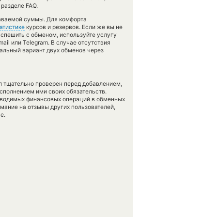
разделе FAQ.
даваемой суммы. Для комфорта
атистике
курсов и резервов. Если же вы не
 спешить с обменом, используйте услугу
ail или Telegram. В случае отсутствия
альный вариант двух обменов через
л тщательно проверен перед добавлением,
сполнением ими своих обязательств.
оводимых финансовых операций в обменных
имание на отзывы других пользователей,
е.