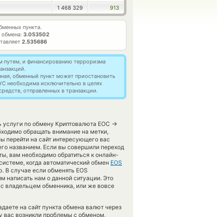
1 468 329
913
менных пункта.
 обмена:
3.053502
ставляет
2.535686
м путем, и финансированию терроризма
анзакций.
нная, обменный пункт может приостановить
YC необходима исключительно в целях
редств, отправленных в транзакции.
→
ь услуги по обмену Криптовалюта ЕОС
ходимо обращать внимание на метки,
ы перейти на сайт интересующего вас
его названием. Если вы совершили переход
ы, вам необходимо обратиться к онлайн-
 системе, когда автоматический обмен
EOS
. В случае если обменять EOS
им написать нам о данной ситуации. Это
с владельцем обменника, или же вовсе
падаете на сайт пункта обмена валют через
у вас возникли проблемы с обменом,