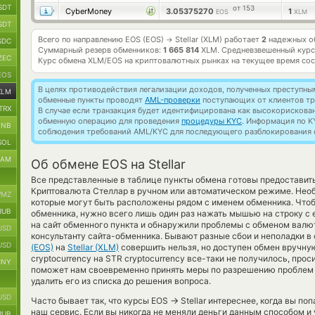
SDT
от 153
CyberMoney
3.05375270
1
EOS
XLM
SDT
Всего по направлению EOS (EOS)
Stellar (XLM) работает
2
надежных об
→
SDC
Суммарный резерв обменников:
1 665 814
XLM.
Средневзвешенный курс
ZEC
Курс обмена
XLM/EOS
на криптовалютных рынках на текущее время со
EOS
В целях противодействия легализации доходов, полученных преступны
XLM
обменные пункты проводят
AML-проверки
поступающих от клиентов тр
TRX
В случае если транзакция будет идентифицирована как высокорискова
обменную операцию для проведения
процедуры KYC
. Информация по K
BNB
соблюдения требований AML/KYC для последующего разблокирования с
SOL
RAM
Об обмене EOS на Stellar
Все представленные в таблице пункты обмена готовы предоставит
Криптовалюта Стеллар в ручном или автоматическом режиме. Необ
MZ
которые могут быть расположены рядом с именем обменника. Чтоб
RUB
обменника, нужно всего лишь один раз нажать мышью на строку с 
на сайт обменного пункта и обнаружили проблемы с обменом валют
USD
консультанту сайта-обменника. Бывают разные сбои и неполадки в
USD
(EOS)
на
Stellar (XLM)
совершить нельзя, но доступен обмен вручную
cryptocurrency на STR cryptocurrency все-таки не получилось, прос
CNY
поможет нам своевременно принять меры по разрешению проблем 
удалить его из списка до решения вопроса.
USD
→
Часто бывает так, что курсы EOS
Stellar интереснее, когда вы по
наш сервис. Если вы никогда не меняли деньги данным способом и 
RUB