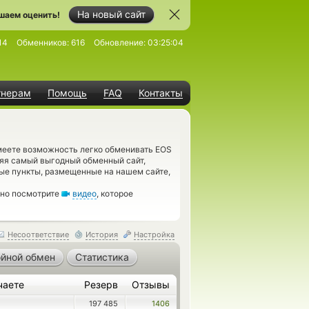
На новый сайт
шаем оценить!
14
Обменников:
616
Обновление:
03:25:04
тнерам
Помощь
FAQ
Контакты
меете возможность легко обменивать EOS
еляя самый выгодный обменный сайт,
ные пункты, размещенные на нашем сайте,
ьно посмотрите
видео
, которое
Несоответствие
История
Настройка
йной обмен
Статистика
чаете
Резерв
Отзывы
197 485
1406