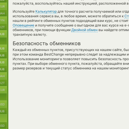
пожалуйста, воспользуйтесь нашей инструкцией, расположенной в 
EUR
Используйте
Калькулятор
для точного расчета получаемой или от
UAH
использования сервиса вы, в любое время, можете обратиться к
Ст
BYN
нашли в рейтинге обменных пунктов подходящий вам курс, не стоит
Оповещение
и получите сообщение о выгодном для вас курсе на e-m
KZT
обменников, при помощи функции
Двойной обмен
вы найдете оптим
RUB
транзитную валюту.
Безопасность обменников
RUB
Каждый из обменных пунктов, присутствующих на нашем сайте, бы
при этом команда BestChange непрерывно следит за надлежащим и
RUB
Использование мониторинга позволяет повысить безопасность пр
RUB
пунктах. При выборе обменного пункта, пожалуйста, обращайте вн
размер резервов и текущий статус обменника на нашем мониторинг
RUB
UAH
KZT
EUR
USD
RUB
USD