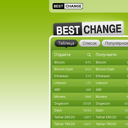
Таблица
Список
Популярно
Bitcoin
Bitcoin
BTC
Bitcoin Cash
Bitcoin Cash
BCH
Ethereum
Ethereum
ETH
Litecoin
Litecoin
LTC
XRP
XRP
XRP
Monero
Monero
XMR
Dogecoin
Dogecoin
DOGE
D
Dash
Dash
DASH
D
Tether ERC20
Tether ERC20
USDT
U
Tether TRC20
Tether TRC20
USDT
U