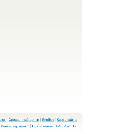
Блог
|
Справочный центр
|
English
|
Карта сайта
Конвертер валют
|
Приложения
|
API
|
Push TX