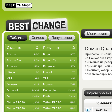
Мониторинг
Таблица
Список
Популярное
Обмен Quan
При помощи нашег
Bitcoin
Bitcoin
BTC
BTC
на Банковская ка
Bitcoin Cash
Bitcoin Cash
BCH
BCH
внимание на резе
администрацией н
Ethereum
Ethereum
ETH
ETH
Клиентам, которы
Litecoin
Litecoin
LTC
LTC
показывающий во
XRP
XRP
XRP
XRP
Monero
Monero
XMR
XMR
Dogecoin
Dogecoin
DOGE
DOGE
Курсы обмена
Dash
Dash
DASH
DASH
Tether ERC20
Tether ERC20
USDT
USDT
Обменни
Tether TRC20
Tether TRC20
USDT
USDT
LovanPay