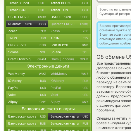
Tether BEP20
Tether BEP20
USDT
USDT
Всего по направле
Tether TON
Tether TON
USDT
USDT
Суммарный резерв
USDC ERC20
USDC ERC20
USDC
USDC
Quantoz ERC20
Quantoz ERC20
USDQ
USDQ
В целях противоде
обменные пункты п
Zcash
Zcash
ZEC
ZEC
В случае если тра
TRON
TRON
TRX
TRX
обменную операци
соблюдения требов
BNB BEP20
BNB BEP20
BNB
BNB
Solana
Solana
SOL
SOL
Об обмене US
Gram (Toncoin)
Gram (Toncoin)
GRAM
GRAM
Все представленны
Электронные деньги
Долларовая банковс
бывают расположены
WebMoney
WebMoney
WMZ
WMZ
любого обменного п
ЮMoney
ЮMoney
RUB
RUB
перехода на сайт-о
оператору. Вероятн
PayPal
PayPal
USD
USD
автоматические о
Volet
Volet
USD
USD
должны предложить 
рекомендуем опове
Alipay
Alipay
CNY
CNY
с администратором 
Банковские счета и карты
проблемы.
Банковская карта
Банковская карта
USD
USD
Спешим заметить, 
более выгодный к
Банковская карта
Банковская карта
RUB
RUB
не меняли электрон
Банковская карта
Банковская карта
EUR
EUR