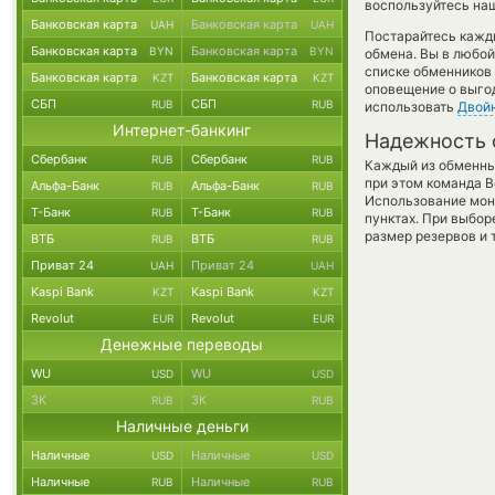
воспользуйтесь наш
Банковская карта
Банковская карта
UAH
UAH
Постарайтесь кажд
Банковская карта
Банковская карта
BYN
BYN
обмена. Вы в любо
списке обменников 
Банковская карта
Банковская карта
KZT
KZT
оповещение о выгод
СБП
СБП
RUB
RUB
использовать
Двой
Интернет-банкинг
Надежность 
Сбербанк
Сбербанк
RUB
RUB
Каждый из обменны
при этом команда 
Альфа-Банк
Альфа-Банк
RUB
RUB
Использование мон
Т-Банк
Т-Банк
RUB
RUB
пунктах. При выбор
размер резервов и 
ВТБ
ВТБ
RUB
RUB
Приват 24
Приват 24
UAH
UAH
Kaspi Bank
Kaspi Bank
KZT
KZT
Revolut
Revolut
EUR
EUR
Денежные переводы
WU
WU
USD
USD
ЗК
ЗК
RUB
RUB
Наличные деньги
Наличные
Наличные
USD
USD
Наличные
Наличные
RUB
RUB