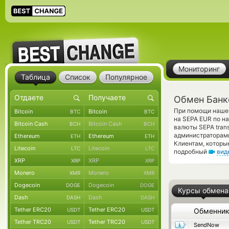
Мониторинг
Таблица
Список
Популярное
Обмен Банк
При помощи нашег
Bitcoin
Bitcoin
BTC
BTC
на SEPA EUR по н
Bitcoin Cash
Bitcoin Cash
BCH
BCH
валюты SEPA tran
администраторам
Ethereum
Ethereum
ETH
ETH
Клиентам, которы
Litecoin
Litecoin
LTC
LTC
подробный
вид
XRP
XRP
XRP
XRP
Monero
Monero
XMR
XMR
Dogecoin
Dogecoin
DOGE
DOGE
Курсы обмена
Dash
Dash
DASH
DASH
Tether ERC20
Tether ERC20
USDT
USDT
Обменни
Tether TRC20
Tether TRC20
USDT
USDT
SendNow