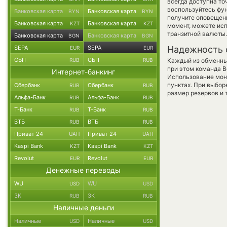
всегда доступна т
воспользуйтесь фу
Банковская карта
Банковская карта
BYN
BYN
получите оповещени
Банковская карта
Банковская карта
KZT
KZT
момент, можете ис
транзитной валюты.
Банковская карта
Банковская карта
BGN
BGN
SEPA
SEPA
Надежность 
EUR
EUR
СБП
СБП
RUB
RUB
Каждый из обменны
при этом команда 
Интернет-банкинг
Использование мон
пунктах. При выбор
Сбербанк
Сбербанк
RUB
RUB
размер резервов и 
Альфа-Банк
Альфа-Банк
RUB
RUB
Т-Банк
Т-Банк
RUB
RUB
ВТБ
ВТБ
RUB
RUB
Приват 24
Приват 24
UAH
UAH
Kaspi Bank
Kaspi Bank
KZT
KZT
Revolut
Revolut
EUR
EUR
Денежные переводы
WU
WU
USD
USD
ЗК
ЗК
RUB
RUB
Наличные деньги
Наличные
Наличные
USD
USD