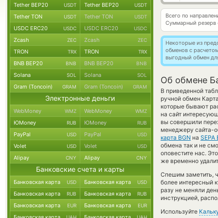
Tether BEP20
Tether BEP20
USDT
USDT
Всего по направле
Tether TON
Tether TON
USDT
USDT
Суммарный резерв
USDC ERC20
USDC ERC20
USDC
USDC
Zcash
Zcash
ZEC
ZEC
Некоторые из пред
обменов с расчето
TRON
TRON
TRX
TRX
выгодный обмен дл
BNB BEP20
BNB BEP20
BNB
BNB
Solana
Solana
SOL
SOL
Об обмене Ба
Gram (Toncoin)
Gram (Toncoin)
GRAM
GRAM
В приведенной табл
Электронные деньги
ручной обмен Карта
которые бывают рас
WebMoney
WebMoney
WMZ
WMZ
на сайт интересующ
вы совершили перех
ЮMoney
ЮMoney
RUB
RUB
менеджеру сайта-о
PayPal
PayPal
USD
USD
карта BGN
на
SEPA 
обмена так и не смог
Volet
Volet
USD
USD
оповестите нас. Эт
Alipay
Alipay
CNY
CNY
же временно удалит
Банковские счета и карты
Спешим заметить, ч
Банковская карта
Банковская карта
более интересный 
USD
USD
разу не меняли ден
Банковская карта
Банковская карта
RUB
RUB
инструкцией, распо
Банковская карта
Банковская карта
EUR
EUR
Используйте
Кальк
Банковская карта
Банковская карта
UAH
UAH