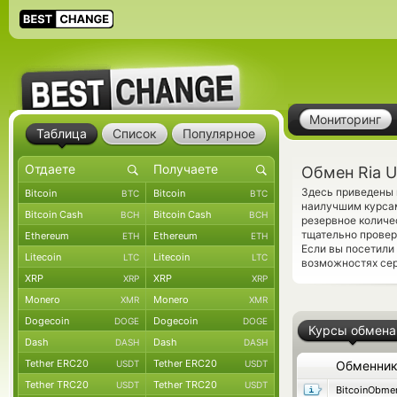
Мониторинг
Таблица
Список
Популярное
Обмен Ria U
Здесь приведены 
Bitcoin
Bitcoin
BTC
BTC
наилучшим курсам
Bitcoin Cash
Bitcoin Cash
BCH
BCH
резервное количе
тщательно провер
Ethereum
Ethereum
ETH
ETH
Если вы посетили
Litecoin
Litecoin
LTC
LTC
возможностях сер
XRP
XRP
XRP
XRP
Monero
Monero
XMR
XMR
Dogecoin
Dogecoin
DOGE
DOGE
Курсы обмена
Dash
Dash
DASH
DASH
Tether ERC20
Tether ERC20
USDT
USDT
Обменни
Tether TRC20
Tether TRC20
USDT
USDT
BitcoinObme