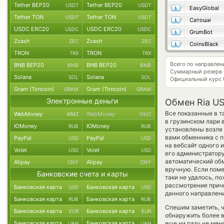
Tether BEP20
Tether BEP20
USDT
USDT
EasyGlobal
Tether TON
Tether TON
USDT
USDT
Сатоши
USDC ERC20
USDC ERC20
USDC
USDC
GrumBot
Zcash
Zcash
ZEC
ZEC
CoinsBlack
TRON
TRON
TRX
TRX
Всего по направле
BNB BEP20
BNB BEP20
BNB
BNB
Суммарный резерв
Solana
Solana
SOL
SOL
Официальный курс
Gram (Toncoin)
Gram (Toncoin)
GRAM
GRAM
Электронные деньги
Обмен Ria US
Все показанные в 
WebMoney
WebMoney
WMZ
WMZ
в грузинском лари 
ЮMoney
ЮMoney
RUB
RUB
установлены возле 
вами обменника с п
PayPal
PayPal
USD
USD
на вебсайт одного 
Volet
Volet
USD
USD
его администратору
автоматический о
Alipay
Alipay
CNY
CNY
вручную. Если помен
Банковские счета и карты
таки не удалось, п
рассмотрение причи
Банковская карта
Банковская карта
USD
USD
данного направлени
Банковская карта
Банковская карта
RUB
RUB
Спешим заметить, 
Банковская карта
Банковская карта
EUR
EUR
обнаружить более 
Банковская карта
Банковская карта
еще ни разу не мен
UAH
UAH