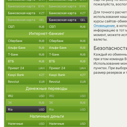
пожалуйста, воспол
Банковская карта
Банковская карта
BYN
BYN
Для точного расчет
Банковская карта
Банковская карта
KZT
KZT
использования наше
Банковская карта
Банковская карта
GEL
GEL
курсы сайтов-обмен
Оповещение
, в ко
СБП
СБП
RUB
RUB
информацию в тот м
Интернет-банкинг
момент, можете ис
валюты.
Сбербанк
Сбербанк
RUB
RUB
Безопасност
Альфа-Банк
Альфа-Банк
RUB
RUB
Каждый из обменны
Т-Банк
Т-Банк
RUB
RUB
при этом команда 
ВТБ
ВТБ
RUB
RUB
Использование мон
пунктах. При выбор
Приват 24
Приват 24
UAH
UAH
размер резервов и 
Kaspi Bank
Kaspi Bank
KZT
KZT
Revolut
Revolut
EUR
EUR
Денежные переводы
WU
WU
USD
USD
ЗК
ЗК
RUB
RUB
Ria
Ria
USD
USD
Наличные деньги
Наличные
Наличные
USD
USD