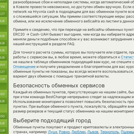
разнообразные сбои и неполадки системы, когда автоматический 
в Ковеле провести невозможно, но доступен обмен вручную. Если о
BYN
network на Hryvnia cash в подходящем для вас обменном пункте вс
KZT
о сложившейся ситуации. Мы примем соответствующие меры: рас
обмена, или же исключение обменного вебсайта из листинга данно
RUB
Примите к сведению, что при переходе на вебсайты обменных пунк
→
ERC20
Cash-UAH бывают выгоднее, чем когда вы набираете адрес
RUB
меняли деньги подобным способом и у вас возникают затруднения 
RUB
нашей инструкцией в разделе FAQ.
RUB
Для точного расчета суммы, которую вы получаете или отдаете, п
работы с сервисом вы, в любое время, можете обратиться к
Статис
RUB
не нашли в таблице обменников подходящий вам курс, не спешите 
UAH
Оповещение
и получите уведомление о благоприятном для вас курс
обменные пункты не показаны, вы всегда можете воспользоваться
KZT
вариант двух обменов с помощью транзитной валюты.
EUR
Безопасность обменных сервисов
Каждый из обменных пунктов, присутствующих на нашем сайте, бы
USD
при этом команда BestChange непрерывно следит за надлежащим и
RUB
Использование мониторинга позволяет повысить безопасность пр
пунктах. При выборе обменного пункта, пожалуйста, обращайте вн
размер резервов и текущий статус обменника на нашем мониторинг
USD
Выберите подходящий город
RUB
Обменные пункты покупают и продают криптовалюты и электронные
EUR
странах, например:
Луцк
,
Ровно
,
Люблин
,
Львов
,
Тернополь
,
Пшемы