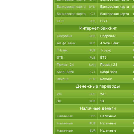
Банковская карта
Банковская карта
BYN
Банковская карта
Банковская карта
KZT
СБП
СБП
RUB
Интернет-банкинг
Сбербанк
Сбербанк
RUB
Альфа-Банк
Альфа-Банк
RUB
Т-Банк
Т-Банк
RUB
ВТБ
ВТБ
RUB
Приват 24
Приват 24
UAH
Kaspi Bank
Kaspi Bank
KZT
Revolut
Revolut
EUR
Денежные переводы
WU
WU
USD
ЗК
ЗК
RUB
Наличные деньги
Наличные
Наличные
USD
Наличные
Наличные
RUB
Наличные
Наличные
EUR