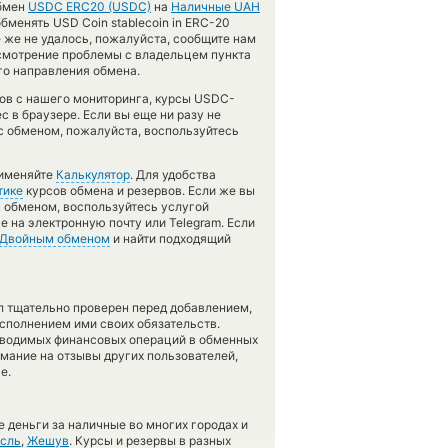
обмен
USDC ERC20 (USDC)
на
Наличные UAH
бменять USD Coin stablecoin in ERC-20
е же не удалось, пожалуйста, сообщите нам
смотрение проблемы с владельцем пункта
го направления обмена.
тов с нашего мониторинга, курсы USDC-
 в браузере. Если вы еще ни разу не
с обменом, пожалуйста, воспользуйтесь
рименяйте
Калькулятор
. Для удобства
тике
курсов обмена и резервов. Если же вы
с обменом, воспользуйтесь услугой
е на электронную почту или Telegram. Если
Двойным обменом
и найти подходящий
л тщательно проверен перед добавлением,
сполнением ими своих обязательств.
оводимых финансовых операций в обменных
имание на отзывы других пользователей,
е.
 деньги за наличные во многих городах и
сль
,
Жешув
. Курсы и резервы в разных