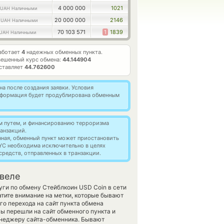
4 000 000
1021
UAH Наличными
0
20 000 000
2146
UAH Наличными
70 103 571
1
1839
UAH Наличными
аботает
4
надежных обменных пункта.
вешенный курс обмена:
44.144904
ставляет
44.762600
а после создания заявки. Условия
информация будет продублирована обменным
м путем, и финансированию терроризма
анзакций.
нная, обменный пункт может приостановить
YC необходима исключительно в целях
редств, отправленных в транзакции.
овеле
уги по обмену Стейблкоин USD Coin в сети
тите внимание на метки, которые бывают
го перехода на сайт пункта обмена
вы перешли на сайт обменного пункта и
енеджеру сайта-обменника. Бывают