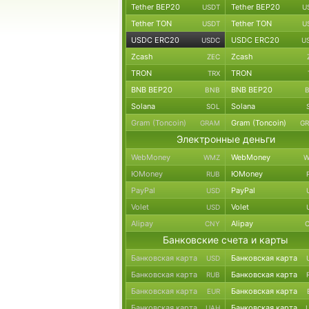
Tether BEP20
Tether BEP20
USDT
U
Tether TON
Tether TON
USDT
U
USDC ERC20
USDC ERC20
USDC
U
Zcash
Zcash
ZEC
TRON
TRON
TRX
BNB BEP20
BNB BEP20
BNB
Solana
Solana
SOL
Gram (Toncoin)
Gram (Toncoin)
GRAM
G
Электронные деньги
WebMoney
WebMoney
WMZ
W
ЮMoney
ЮMoney
RUB
PayPal
PayPal
USD
Volet
Volet
USD
Alipay
Alipay
CNY
Банковские счета и карты
Банковская карта
Банковская карта
USD
Банковская карта
Банковская карта
RUB
Банковская карта
Банковская карта
EUR
Банковская карта
Банковская карта
UAH