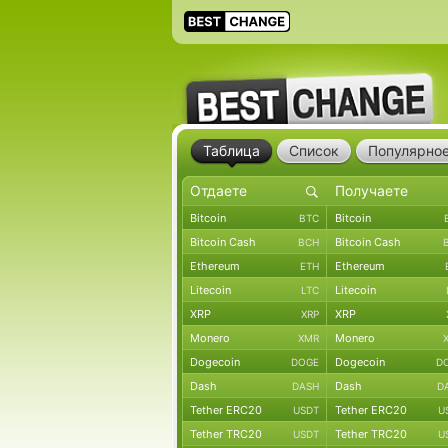
Таблица
Список
Популярно
Bitcoin
Bitcoin
BTC
Bitcoin Cash
Bitcoin Cash
BCH
Ethereum
Ethereum
ETH
Litecoin
Litecoin
LTC
XRP
XRP
XRP
Monero
Monero
XMR
Dogecoin
Dogecoin
DOGE
D
Dash
Dash
DASH
D
Tether ERC20
Tether ERC20
USDT
U
Tether TRC20
Tether TRC20
USDT
U