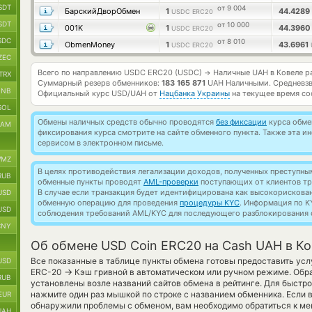
SDT
от 9 004
БарскийДворОбмен
1
44.4289
USDC ERC20
SDT
от 10 000
001K
1
44.396
USDC ERC20
SDC
от 8 010
ObmenMoney
1
43.6961
USDC ERC20
ZEC
Всего по направлению USDC ERC20 (USDC)
Наличные UAH в Ковеле р
→
TRX
Суммарный резерв обменников:
183 165 871
UAH Наличными.
Средневз
BNB
Официальный курс
USD/UAH
от
Нацбанка Украины
на текущее время со
SOL
Обмены наличных средств обычно проводятся
без фиксации
курса обмен
RAM
фиксирования курса смотрите на сайте обменного пункта. Также эта 
сервисом в электронном письме.
MZ
В целях противодействия легализации доходов, полученных преступны
RUB
обменные пункты проводят
AML-проверки
поступающих от клиентов тр
В случае если транзакция будет идентифицирована как высокорискова
USD
обменную операцию для проведения
процедуры KYC
. Информация по K
USD
соблюдения требований AML/KYC для последующего разблокирования с
CNY
Об обмене USD Coin ERC20 на Cash UAH в К
Все показанные в таблице пункты обмена готовы предоставить усл
USD
→
ERC-20
Кэш гривной в автоматическом или ручном режиме. Обра
RUB
установлены возле названий сайтов обмена в рейтинге. Для быстро
нажмите один раз мышкой по строке с названием обменника. Если 
EUR
обнаружили проблемы с обменом, вам необходимо обратиться к м
UAH