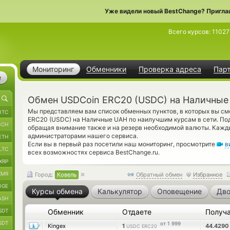
Уже видели новый BestChange? Пригла
Всего курсов:
11027
Мониторинг
Обменники
Проверка адреса
Пар
е
Обмен USDCoin ERC20 (USDC) на Наличные
Мы представляем вам список обменных пунктов, в которых вы с
BTC
ERC20 (USDC) на Наличные UAH по наилучшим курсам в сети. По
BCH
обращая внимание также и на резерв необходимой валюты. Кажд
администраторами нашего сервиса.
ETH
Если вы в первый раз посетили наш мониторинг, просмотрите
в
LTC
всех возможностях сервиса BestChange.ru.
XRP
XMR
Город:
Ковель
Обратный обмен
Избранное
OGE
Курсы обмена
Калькулятор
Оповещение
Дво
ASH
SDT
Обменник
Отдаете
Получ
SDT
от 1 999
Kingex
1
44.429
USDC ERC20