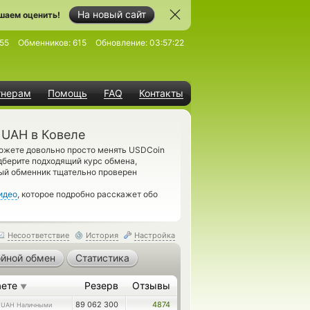
На новый сайт
шаем оценить!
55
Обменников:
615
Обновление:
03:57:22
тнерам
Помощь
FAQ
Контакты
 UAH в Ковеле
можете довольно просто менять USDCoin
дберите подходящий курс обмена,
ый обменник тщательно проверен
идео
, которое подробно расскажет обо
Несоответствие
История
Настройка
йной обмен
Статистика
аете
Резерв
Отзывы
▼
0
89 062 300
4874
UAH Наличными