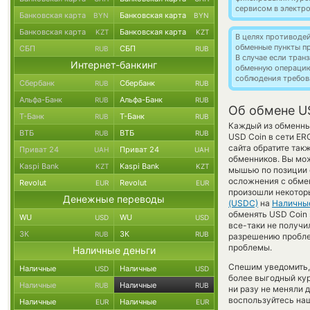
сервисом в электр
Банковская карта
Банковская карта
BYN
BYN
Банковская карта
Банковская карта
KZT
KZT
В целях противоде
обменные пункты п
СБП
СБП
RUB
RUB
В случае если тра
Интернет-банкинг
обменную операци
соблюдения требов
Сбербанк
Сбербанк
RUB
RUB
Альфа-Банк
Альфа-Банк
RUB
RUB
Об обмене U
Т-Банк
Т-Банк
RUB
RUB
Каждый из обменных
ВТБ
ВТБ
RUB
RUB
USD Coin в сети E
сайта обратите так
Приват 24
Приват 24
UAH
UAH
обменников. Вы мож
Kaspi Bank
Kaspi Bank
KZT
KZT
мышью по позиции с
осложнения с обмен
Revolut
Revolut
EUR
EUR
произошли некоторы
Денежные переводы
(USDC)
на
Наличны
обменять USD Coin 
WU
WU
USD
USD
все-таки не получи
ЗК
ЗК
RUB
RUB
разрешению проблем
проблемы.
Наличные деньги
Спешим уведомить,
Наличные
Наличные
USD
USD
более выгодный к
Наличные
Наличные
RUB
RUB
ни разу не меняли 
воспользуйтесь наш
Наличные
Наличные
EUR
EUR