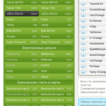
Tether BEP20
Tether BEP20
USDT
USDT
Transfer24
Tether TON
Tether TON
USDT
USDT
DoubleSwap
USDC ERC20
USDC ERC20
USDC
USDC
LetsChange
Zcash
Zcash
ZEC
ZEC
N-Obmen
TRON
TRON
TRX
TRX
ChBy
BNB BEP20
BNB BEP20
BNB
BNB
YaObmen
Solana
Solana
SOL
SOL
E-Change
Gram (Toncoin)
Gram (Toncoin)
GRAM
GRAM
GoldenGate
Электронные деньги
SpbWMCash
WebMoney
WebMoney
WMZ
WMZ
AvanChange
ЮMoney
ЮMoney
RUB
RUB
YoChange
PayPal
PayPal
USD
USD
ПоТеме
Volet
Volet
USD
USD
Tasty-Chang
Alipay
Alipay
CNY
CNY
Всего по направле
Банковские счета и карты
пунктов.
Банковская карта
Банковская карта
Суммарный резерв
USD
USD
Официальный курс
Банковская карта
Банковская карта
RUB
RUB
Банковская карта
Банковская карта
EUR
EUR
Обмены наличных с
фиксирования курс
Банковская карта
Банковская карта
UAH
UAH