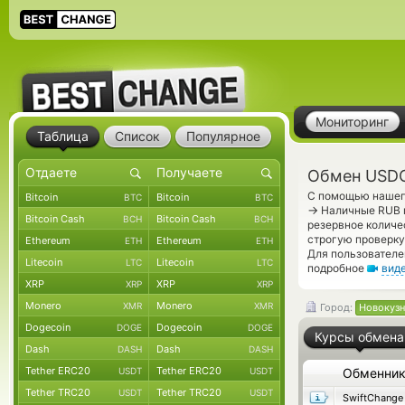
Мониторинг
Таблица
Список
Популярное
Обмен USDC
С помощью нашего
Bitcoin
Bitcoin
BTC
BTC
→
Наличные RUB п
Bitcoin Cash
Bitcoin Cash
BCH
BCH
резервное количе
строгую проверку
Ethereum
Ethereum
ETH
ETH
Для пользователе
Litecoin
Litecoin
LTC
LTC
подробное
вид
XRP
XRP
XRP
XRP
Monero
Monero
XMR
XMR
Город:
Новокузн
Dogecoin
Dogecoin
DOGE
DOGE
Курсы обмена
Dash
Dash
DASH
DASH
Tether ERC20
Tether ERC20
USDT
USDT
Обменни
Tether TRC20
Tether TRC20
USDT
USDT
SwiftChange