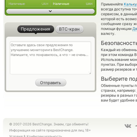
Наличные
Наличные
UAH
UAH
Применяйте
Кальку
всегда доступна т
сервисом, в данный
которой есть возмо
сообщение сразу же
Предложения
BTC-кран
помощи функции
Дв
валюту.
Безопасност
Каждый из обменны
при этом команда 
Использование мон
пунктах. При выбор
размер резервов и 
Выберите по
Обменные пункты по
странах, например:
резервы в разных г
вам будет удобнее 
© 2007-2026 BestChange. Знаем, где обменять!
Информация на сайте предназначена для лиц 18+
Условия
&
Конфиденциальность