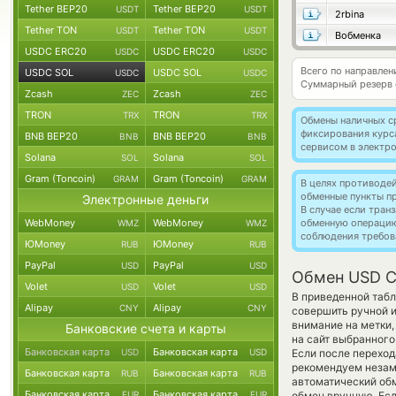
Tether BEP20
Tether BEP20
USDT
USDT
2rbina
Tether TON
Tether TON
USDT
USDT
Вобменка
USDC ERC20
USDC ERC20
USDC
USDC
Всего по направле
USDC SOL
USDC SOL
USDC
USDC
Суммарный резерв
Zcash
Zcash
ZEC
ZEC
TRON
TRON
TRX
TRX
Обмены наличных с
фиксирования курс
BNB BEP20
BNB BEP20
BNB
BNB
сервисом в электр
Solana
Solana
SOL
SOL
Gram (Toncoin)
Gram (Toncoin)
GRAM
GRAM
В целях противоде
обменные пункты п
Электронные деньги
В случае если тра
WebMoney
WebMoney
обменную операци
WMZ
WMZ
соблюдения требов
ЮMoney
ЮMoney
RUB
RUB
PayPal
PayPal
USD
USD
Обмен USD C
Volet
Volet
USD
USD
В приведенной табл
Alipay
Alipay
CNY
CNY
совершить ручной и
внимание на метки,
Банковские счета и карты
на сайт выбранного
Банковская карта
Банковская карта
USD
USD
Если после переход
рекомендуем незаме
Банковская карта
Банковская карта
RUB
RUB
автоматический о
Банковская карта
Банковская карта
EUR
EUR
обмен вручную. Если