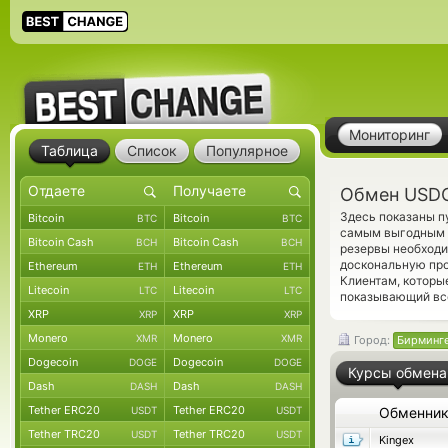
Мониторинг
Таблица
Список
Популярное
Обмен USDC
Здесь показаны п
Bitcoin
Bitcoin
BTC
BTC
самым выгодным к
Bitcoin Cash
Bitcoin Cash
BCH
BCH
резервы необход
доскональную про
Ethereum
Ethereum
ETH
ETH
Клиентам, которы
Litecoin
Litecoin
LTC
LTC
показывающий вс
XRP
XRP
XRP
XRP
Monero
Monero
XMR
XMR
Город:
Бирминг
Dogecoin
Dogecoin
DOGE
DOGE
Курсы обмена
Dash
Dash
DASH
DASH
Tether ERC20
Tether ERC20
USDT
USDT
Обменни
Tether TRC20
Tether TRC20
USDT
USDT
Kingex