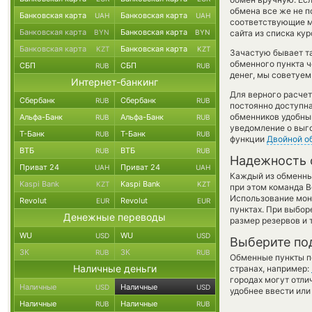
обмена все же не 
Банковская карта
Банковская карта
UAH
UAH
соответствующие м
Банковская карта
Банковская карта
BYN
BYN
сайта из списка ку
Банковская карта
Банковская карта
KZT
KZT
Зачастую бывает т
обменного пункта ч
СБП
СБП
RUB
RUB
денег, мы советуем
Интернет-банкинг
Для верного расчет
Сбербанк
Сбербанк
RUB
RUB
постоянно доступн
обменников удобный
Альфа-Банк
Альфа-Банк
RUB
RUB
уведомление о выго
Т-Банк
Т-Банк
RUB
RUB
функции
Двойной о
ВТБ
ВТБ
RUB
RUB
Надежность 
Приват 24
Приват 24
UAH
UAH
Каждый из обменны
Kaspi Bank
Kaspi Bank
KZT
KZT
при этом команда 
Использование мон
Revolut
Revolut
EUR
EUR
пунктах. При выбор
Денежные переводы
размер резервов и 
WU
WU
USD
USD
Выберите по
ЗК
ЗК
RUB
RUB
Обменные пункты по
Наличные деньги
странах, например:
городах могут отли
Наличные
Наличные
USD
USD
удобнее ввести или
Наличные
Наличные
RUB
RUB