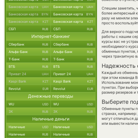
Банковская карта
Банковская карта
UAH
UAH
Спешим заметить, ч
более интересный
Банковская карта
Банковская карта
BYN
BYN
разу не меняли эле
Банковская карта
Банковская карта
KZT
KZT
просто воспользуйт
СБП
СБП
RUB
RUB
Для верного подсче
Интернет-банкинг
работы с нашим сер
курсы вас не устр
Сбербанк
Сбербанк
RUB
RUB
необходимого курса
обменных пунктов,
Альфа-Банк
Альфа-Банк
RUB
RUB
через транзитную в
Т-Банк
Т-Банк
RUB
RUB
Надежность 
ВТБ
ВТБ
RUB
RUB
Каждый из обменны
Приват 24
Приват 24
UAH
UAH
при этом команда 
Kaspi Bank
Kaspi Bank
KZT
KZT
Использование мон
пунктах. При выбор
Revolut
Revolut
EUR
EUR
размер резервов и 
Денежные переводы
Выберите по
WU
WU
USD
USD
Обменные пункты по
ЗК
ЗК
RUB
RUB
странах, например:
Наличные деньги
могут отличаться д
или вывести наличн
Наличные
Наличные
USD
USD
Наличные
Наличные
RUB
RUB