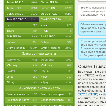
Tether BEP20
Tether BEP20
USDT
USDT
Всего по направле
Tether TON
Tether TON
USDT
USDT
Суммарный резерв
USDC ERC20
USDC ERC20
USDC
USDC
Официальный курс
TrueUSD TRC20
TrueUSD TRC20
TUSD
TUSD
Обмены наличных с
Zcash
Zcash
ZEC
ZEC
фиксирования курс
TRON
TRON
TRX
TRX
сервисом в электр
BNB BEP20
BNB BEP20
BNB
BNB
В целях противоде
Solana
Solana
SOL
SOL
обменные пункты п
Gram (Toncoin)
Gram (Toncoin)
GRAM
GRAM
В случае если тра
обменную операци
Электронные деньги
соблюдения требов
WebMoney
WebMoney
WMZ
WMZ
ЮMoney
ЮMoney
RUB
RUB
Обмен TrueU
PayPal
PayPal
USD
USD
Все указанные в сп
→
сети TRC20
Кэш 
Volet
Volet
USD
USD
обратите свое вним
Alipay
Alipay
CNY
CNY
на сайт обменного 
вебсайт обменника 
Банковские счета и карты
сайта-обменника. В
Банковская карта
Банковская карта
TRC20 (TUSD)
на
Н
USD
USD
обменять True USD 
Банковская карта
Банковская карта
RUB
RUB
этой ситуации. Мы
Банковская карта
Банковская карта
обменного пункта, 
EUR
EUR