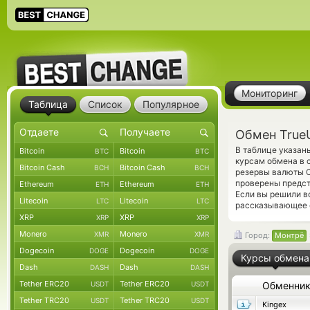
Мониторинг
Таблица
Список
Популярное
Обмен True
В таблице указан
Bitcoin
Bitcoin
BTC
BTC
курсам обмена в 
Bitcoin Cash
Bitcoin Cash
BCH
BCH
резервы валюты C
проверены предс
Ethereum
Ethereum
ETH
ETH
Если вы решили в
Litecoin
Litecoin
LTC
LTC
рассказывающее о
XRP
XRP
XRP
XRP
Monero
Monero
XMR
XMR
Город:
Монтрё
Dogecoin
Dogecoin
DOGE
DOGE
Курсы обмена
Dash
Dash
DASH
DASH
Tether ERC20
Tether ERC20
USDT
USDT
Обменни
Tether TRC20
Tether TRC20
USDT
USDT
Kingex