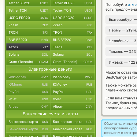
Tether BEP20
Tether BEP20
USDT
USDT
Попробуйте
отме
есть предложени
Tether TON
Tether TON
USDT
USDT
USDC ERC20
USDC ERC20
USDC
USDC
Екатеринбург 
Zcash
Zcash
ZEC
ZEC
Пермь — 219 к
TRON
TRON
TRX
TRX
BNB BEP20
BNB BEP20
BNB
BNB
Челябинск — 3
Tezos
Tezos
XTZ
XTZ
Тюмень — 343
Solana
Solana
SOL
SOL
Gram (Toncoin)
Gram (Toncoin)
GRAM
GRAM
Ижевск — 422
Электронные деньги
Можете оставит
WebMoney
WebMoney
BestChange авто
WMZ
WMZ
ЮMoney
ЮMoney
RUB
RUB
Также можете о
платежную систе
PayPal
PayPal
USD
USD
Если вам станут
Volet
Volet
USD
USD
Тагиле, будем р
Alipay
Alipay
CNY
CNY
предложенные об
Банковские счета и карты
Банковская карта
Банковская карта
USD
USD
Обмены наличных с
фиксирования курс
Банковская карта
Банковская карта
RUB
RUB
сервисом в электр
Банковская карта
Банковская карта
EUR
EUR