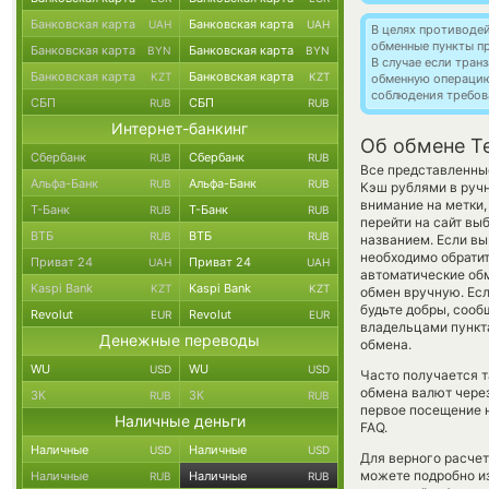
Банковская карта
Банковская карта
UAH
UAH
В целях противоде
обменные пункты п
Банковская карта
Банковская карта
BYN
BYN
В случае если тра
Банковская карта
Банковская карта
KZT
KZT
обменную операци
соблюдения требов
СБП
СБП
RUB
RUB
Интернет-банкинг
Об обмене T
Сбербанк
Сбербанк
RUB
RUB
Все представленны
Альфа-Банк
Альфа-Банк
RUB
RUB
Кэш рублями в руч
внимание на метки,
Т-Банк
Т-Банк
RUB
RUB
перейти на сайт вы
ВТБ
ВТБ
RUB
RUB
названием. Если вы
необходимо обратит
Приват 24
Приват 24
UAH
UAH
автоматические о
Kaspi Bank
Kaspi Bank
KZT
KZT
обмен вручную. Есл
будьте добры, соо
Revolut
Revolut
EUR
EUR
владельцами пункта
Денежные переводы
обмена.
WU
WU
USD
USD
Часто получается т
обмена валют через
ЗК
ЗК
RUB
RUB
первое посещение 
Наличные деньги
FAQ.
Наличные
Наличные
USD
USD
Для верного расчет
можете подробно и
Наличные
Наличные
RUB
RUB