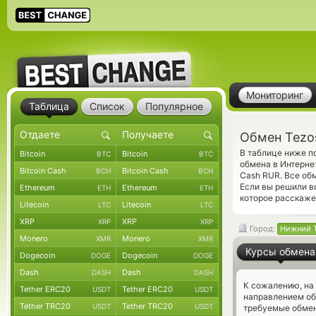
Мониторинг
Таблица
Список
Популярное
Обмен Tezo
В таблице ниже п
Bitcoin
Bitcoin
BTC
BTC
обмена в Интерне
Bitcoin Cash
Bitcoin Cash
BCH
BCH
Cash RUR. Все об
Если вы решили в
Ethereum
Ethereum
ETH
ETH
которое расскаже
Litecoin
Litecoin
LTC
LTC
XRP
XRP
XRP
XRP
Город:
Нижний 
Monero
Monero
XMR
XMR
Курсы обмена
Dogecoin
Dogecoin
DOGE
DOGE
Dash
Dash
DASH
DASH
К сожалению, на
Tether ERC20
Tether ERC20
USDT
USDT
направлением об
Tether TRC20
Tether TRC20
USDT
USDT
требуемые обмен