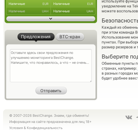
используйте функ
Наличные
Наличные
EUR
EUR
уведомление на Tel
можете воспользо
Наличные
Наличные
UAH
UAH
Безопасност
Каждый из обменны
при этом команда 
Предложения
BTC-кран
Использование мон
пунктах. При выбор
размер резервов и 
Выберите по
Обменные пункты по
странах, например:
в разных городах м
будет удобнее ввес
© 2007-2026 BestChange. Знаем, где обменять!
Информация на сайте предназначена для лиц 18+
Условия
&
Конфиденциальность