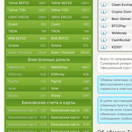
Tether BEP20
Tether BEP20
USDT
USDT
Clean-Excha
Tether TON
Tether TON
USDT
USDT
Crypto-Dom
USDC ERC20
USDC ERC20
USDC
USDC
Best-Obmen
Zcash
Zcash
ZEC
ZEC
BTC2Pay
TRON
TRON
TRX
TRX
WxMoney
BNB BEP20
BNB BEP20
BNB
BNB
CashRocket
Solana
Solana
SOL
SOL
KZ007
Gram (Toncoin)
Gram (Toncoin)
GRAM
GRAM
Электронные деньги
Всего по направлен
Суммарный резерв
WebMoney
WebMoney
WMZ
WMZ
Официальный курс
ЮMoney
ЮMoney
RUB
RUB
Обмены наличных с
PayPal
PayPal
USD
USD
фиксирования курс
Volet
Volet
USD
USD
сервисом в электр
Alipay
Alipay
CNY
CNY
В целях противоде
Банковские счета и карты
обменные пункты п
В случае если тра
Банковская карта
Банковская карта
USD
USD
обменную операци
Банковская карта
Банковская карта
RUB
RUB
соблюдения требов
Банковская карта
Банковская карта
EUR
EUR
Банковская карта
Банковская карта
UAH
UAH