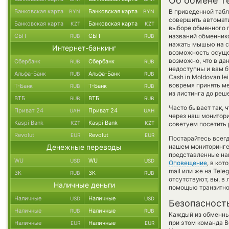
Об обмене T
Банковская карта
Банковская карта
В приведенной табл
BYN
BYN
совершить автомат
Банковская карта
Банковская карта
KZT
KZT
выборе обменного п
СБП
СБП
названий обменнико
RUB
RUB
нажать мышью на ст
Интернет-банкинг
возможность осуще
возможно, что в д
Сбербанк
Сбербанк
RUB
RUB
недоступны и вам б
Альфа-Банк
Альфа-Банк
RUB
RUB
Cash in Moldovan l
вовремя принять м
Т-Банк
Т-Банк
RUB
RUB
из листинга до реш
ВТБ
ВТБ
RUB
RUB
Часто бывает так, 
Приват 24
Приват 24
UAH
UAH
через наш монитори
Kaspi Bank
Kaspi Bank
KZT
KZT
советуем посетить 
Revolut
Revolut
EUR
EUR
Постарайтесь всег
Денежные переводы
нашем мониторинге
представленные на
WU
WU
USD
USD
Оповещение
, в ко
mail или же на Tel
ЗК
ЗК
RUB
RUB
отсутствуют, вы, в
Наличные деньги
помощью транзитно
Наличные
Наличные
USD
USD
Безопасност
Наличные
Наличные
RUB
RUB
Каждый из обменны
при этом команда 
Наличные
Наличные
EUR
EUR