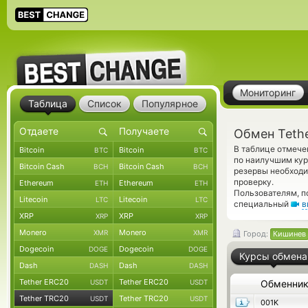
Мониторинг
Таблица
Список
Популярное
Обмен Teth
В таблице отмече
Bitcoin
Bitcoin
BTC
BTC
по наилучшим кур
Bitcoin Cash
Bitcoin Cash
BCH
BCH
резервы необход
проверку.
Ethereum
Ethereum
ETH
ETH
Пользователям, п
Litecoin
Litecoin
LTC
LTC
специальный
в
XRP
XRP
XRP
XRP
Monero
Monero
XMR
XMR
Город:
Кишинев
Dogecoin
Dogecoin
DOGE
DOGE
Курсы обмена
Dash
Dash
DASH
DASH
Tether ERC20
Tether ERC20
USDT
USDT
Обменни
Tether TRC20
Tether TRC20
USDT
USDT
001K