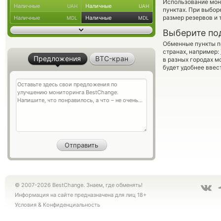
Использование мон
Наличные
Наличные
UAH
UAH
пунктах. При выбор
размер резервов и 
Наличные
Наличные
MDL
MDL
Выберите по
Обменные пункты по
странах, например:
Предложения
BTC-кран
в разных городах м
будет удобнее ввес
© 2007-2026 BestChange. Знаем, где обменять!
Информация на сайте предназначена для лиц 18+
Условия
&
Конфиденциальность