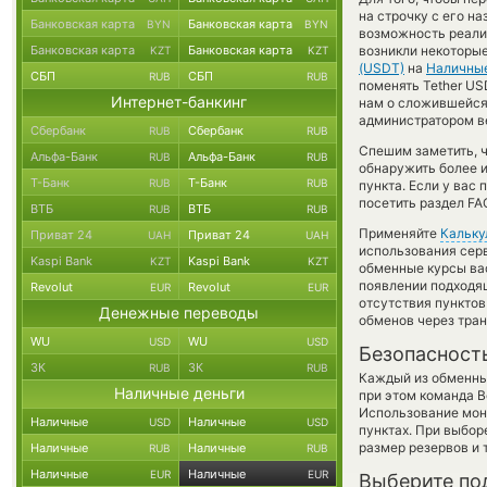
на строчку с его н
Банковская карта
Банковская карта
BYN
BYN
возможность реализ
Банковская карта
Банковская карта
возникли некоторые
KZT
KZT
(USDT)
на
Наличны
СБП
СБП
RUB
RUB
поменять Tether US
Интернет-банкинг
нам о сложившейся
администратором ве
Сбербанк
Сбербанк
RUB
RUB
Спешим заметить, 
Альфа-Банк
Альфа-Банк
RUB
RUB
обнаружить более 
Т-Банк
Т-Банк
RUB
RUB
пункта. Если у вас
посетить раздел FA
ВТБ
ВТБ
RUB
RUB
Применяйте
Кальку
Приват 24
Приват 24
UAH
UAH
использования серв
Kaspi Bank
Kaspi Bank
KZT
KZT
обменные курсы ва
появлении подходящ
Revolut
Revolut
EUR
EUR
отсутствия пункто
Денежные переводы
обменов через тра
WU
WU
USD
USD
Безопасност
ЗК
ЗК
RUB
RUB
Каждый из обменны
Наличные деньги
при этом команда 
Использование мон
Наличные
Наличные
USD
USD
пунктах. При выбор
размер резервов и 
Наличные
Наличные
RUB
RUB
Наличные
Наличные
EUR
EUR
Выберите по