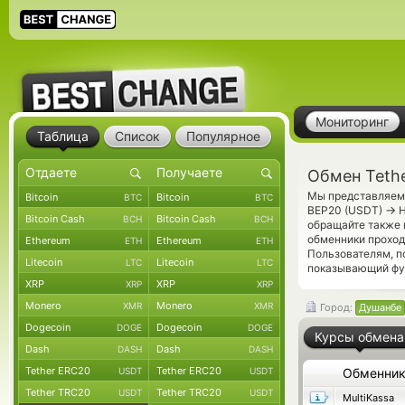
Мониторинг
Таблица
Список
Популярное
Обмен Teth
Мы представляем 
Bitcoin
Bitcoin
BTC
BTC
→
BEP20 (USDT)
Н
Bitcoin Cash
Bitcoin Cash
BCH
BCH
обращайте также 
обменники проход
Ethereum
Ethereum
ETH
ETH
Пользователям, 
Litecoin
Litecoin
LTC
LTC
показывающий фун
XRP
XRP
XRP
XRP
Monero
Monero
XMR
XMR
Город:
Душанбе
Dogecoin
Dogecoin
DOGE
DOGE
Курсы обмена
Dash
Dash
DASH
DASH
Tether ERC20
Tether ERC20
USDT
USDT
Обменни
Tether TRC20
Tether TRC20
USDT
USDT
MultiKassa