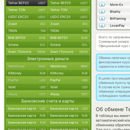
Tether BEP20
Tether BEP20
USDT
USDT
More-Ex
Tether TON
Tether TON
USDT
USDT
Bitality
USDC ERC20
USDC ERC20
USDC
USDC
BitFlaming
Zcash
Zcash
ZEC
ZEC
LovanPay
TRON
TRON
TRX
TRX
Всего по направлен
BNB BEP20
BNB BEP20
BNB
BNB
Суммарный резерв
Solana
Solana
SOL
SOL
Официальный курс
Gram (Toncoin)
Gram (Toncoin)
GRAM
GRAM
Обмены наличных с
Электронные деньги
фиксирования курс
WebMoney
WebMoney
WMZ
WMZ
сервисом в электр
ЮMoney
ЮMoney
RUB
RUB
В целях противоде
PayPal
PayPal
USD
USD
обменные пункты п
Volet
Volet
В случае если тра
USD
USD
обменную операци
Alipay
Alipay
CNY
CNY
соблюдения требов
Банковские счета и карты
Об обмене T
Банковская карта
Банковская карта
USD
USD
Банковская карта
Банковская карта
В таблице вы имеет
RUB
RUB
автоматический или
Банковская карта
Банковская карта
EUR
EUR
обменника обратите
Банковская карта
Банковская карта
Для того, чтобы пе
UAH
UAH