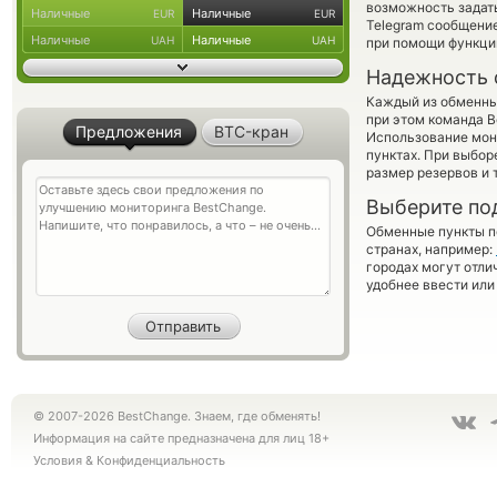
возможность задать
Наличные
Наличные
EUR
EUR
Telegram сообщение
Наличные
Наличные
UAH
UAH
при помощи функц
Надежность 
Каждый из обменны
при этом команда 
Предложения
BTC-кран
Использование мон
пунктах. При выбор
размер резервов и 
Выберите по
Обменные пункты по
странах, например:
городах могут отли
удобнее ввести или
© 2007-2026 BestChange. Знаем, где обменять!
Информация на сайте предназначена для лиц 18+
Условия
&
Конфиденциальность