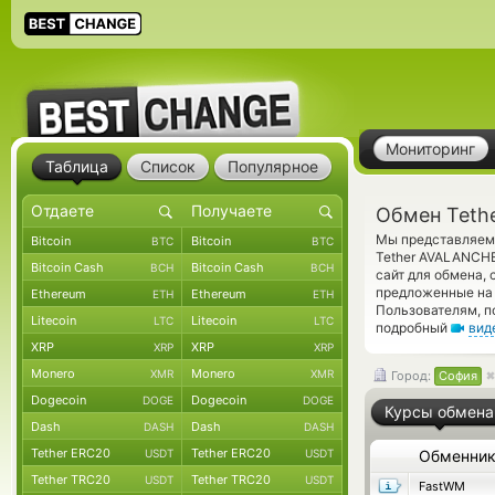
Мониторинг
Таблица
Список
Популярное
Обмен Teth
Мы представляем 
Bitcoin
Bitcoin
BTC
BTC
Tether AVALANCHE
Bitcoin Cash
Bitcoin Cash
BCH
BCH
сайт для обмена,
предложенные на 
Ethereum
Ethereum
ETH
ETH
Пользователям, п
Litecoin
Litecoin
LTC
LTC
подробный
вид
XRP
XRP
XRP
XRP
Monero
Monero
XMR
XMR
Город:
София
Dogecoin
Dogecoin
DOGE
DOGE
Курсы обмена
Dash
Dash
DASH
DASH
Tether ERC20
Tether ERC20
USDT
USDT
Обменни
Tether TRC20
Tether TRC20
USDT
USDT
FastWM