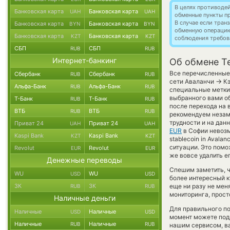
В целях противоде
Банковская карта
Банковская карта
UAH
UAH
обменные пункты п
В случае если тра
Банковская карта
Банковская карта
BYN
BYN
обменную операци
Банковская карта
Банковская карта
KZT
KZT
соблюдения требов
СБП
СБП
RUB
RUB
Интернет-банкинг
Об обмене T
Все перечисленные
Сбербанк
Сбербанк
RUB
RUB
→
сети Аваланчи
Кэ
Альфа-Банк
Альфа-Банк
RUB
RUB
специальные метки,
выбранного вами об
Т-Банк
Т-Банк
RUB
RUB
после перехода на 
ВТБ
ВТБ
RUB
RUB
рекомендуем незаме
трудности и на дан
Приват 24
Приват 24
UAH
UAH
EUR
в Софии невозм
Kaspi Bank
Kaspi Bank
KZT
KZT
stablecoin in Avala
ситуации. Это пом
Revolut
Revolut
EUR
EUR
же вовсе удалить е
Денежные переводы
Спешим заметить, ч
WU
WU
USD
USD
более интересный 
ЗК
ЗК
еще ни разу не мен
RUB
RUB
мониторинга, прост
Наличные деньги
Для правильного по
Наличные
Наличные
USD
USD
момент можете под
Наличные
Наличные
RUB
RUB
нашим сервисом, в