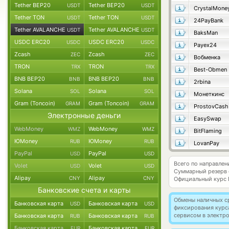
Tether BEP20
Tether BEP20
USDT
USDT
CrystalMone
Tether TON
Tether TON
USDT
USDT
24PayBank
Tether AVALANCHE
Tether AVALANCHE
USDT
USDT
BaksMan
USDC ERC20
USDC ERC20
USDC
USDC
Payex24
Zcash
Zcash
ZEC
ZEC
Вобменка
TRON
TRON
TRX
TRX
Best-Obmen
BNB BEP20
BNB BEP20
BNB
BNB
2rbina
Solana
Solana
SOL
SOL
Монеткинс
Gram (Toncoin)
Gram (Toncoin)
GRAM
GRAM
ProstovCash
Электронные деньги
EasySwap
WebMoney
WebMoney
WMZ
WMZ
BitFlaming
ЮMoney
ЮMoney
RUB
RUB
LovanPay
PayPal
PayPal
USD
USD
Всего по направле
Volet
Volet
USD
USD
Суммарный резерв
Alipay
Alipay
CNY
CNY
Официальный курс
Банковские счета и карты
Обмены наличных с
Банковская карта
Банковская карта
USD
USD
фиксирования курс
сервисом в электр
Банковская карта
Банковская карта
RUB
RUB
Банковская карта
Банковская карта
EUR
EUR