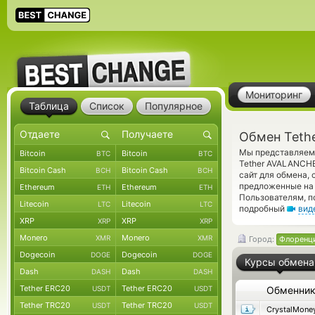
Мониторинг
Таблица
Список
Популярное
Обмен Teth
Мы представляем 
Bitcoin
Bitcoin
BTC
BTC
Tether AVALANCHE
Bitcoin Cash
Bitcoin Cash
BCH
BCH
сайт для обмена,
предложенные на 
Ethereum
Ethereum
ETH
ETH
Пользователям, п
Litecoin
Litecoin
LTC
LTC
подробный
вид
XRP
XRP
XRP
XRP
Monero
Monero
XMR
XMR
Город:
Флоренц
Dogecoin
Dogecoin
DOGE
DOGE
Курсы обмена
Dash
Dash
DASH
DASH
Tether ERC20
Tether ERC20
USDT
USDT
Обменни
Tether TRC20
Tether TRC20
USDT
USDT
CrystalMone