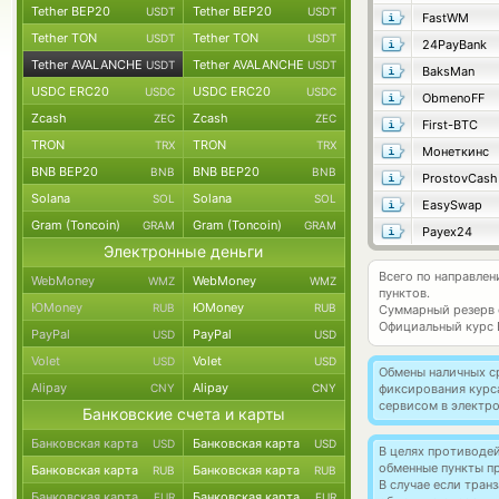
Tether BEP20
Tether BEP20
USDT
USDT
FastWM
Tether TON
Tether TON
USDT
USDT
24PayBank
Tether AVALANCHE
Tether AVALANCHE
USDT
USDT
BaksMan
USDC ERC20
USDC ERC20
USDC
USDC
ObmenoFF
Zcash
Zcash
ZEC
ZEC
First-BTC
TRON
TRON
TRX
TRX
Монеткинс
BNB BEP20
BNB BEP20
BNB
BNB
ProstovCash
Solana
Solana
SOL
SOL
EasySwap
Gram (Toncoin)
Gram (Toncoin)
GRAM
GRAM
Payex24
Электронные деньги
Всего по направле
WebMoney
WebMoney
WMZ
WMZ
пунктов.
ЮMoney
ЮMoney
RUB
RUB
Суммарный резерв
Официальный курс
PayPal
PayPal
USD
USD
Volet
Volet
USD
USD
Обмены наличных с
Alipay
Alipay
CNY
CNY
фиксирования курс
сервисом в электр
Банковские счета и карты
Банковская карта
Банковская карта
USD
USD
В целях противоде
обменные пункты п
Банковская карта
Банковская карта
RUB
RUB
В случае если тра
Банковская карта
Банковская карта
EUR
EUR