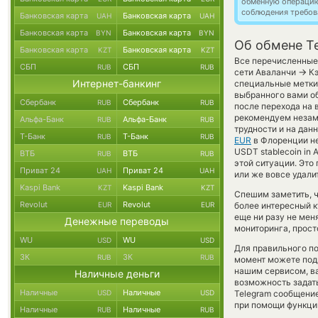
обменную операци
соблюдения требов
Банковская карта
Банковская карта
UAH
UAH
Банковская карта
Банковская карта
BYN
BYN
Об обмене T
Банковская карта
Банковская карта
KZT
KZT
Все перечисленные
СБП
СБП
RUB
RUB
→
сети Аваланчи
Кэ
Интернет-банкинг
специальные метки,
выбранного вами об
Сбербанк
Сбербанк
RUB
RUB
после перехода на 
рекомендуем незаме
Альфа-Банк
Альфа-Банк
RUB
RUB
трудности и на дан
Т-Банк
Т-Банк
RUB
RUB
EUR
в Флоренции не
USDT stablecoin in 
ВТБ
ВТБ
RUB
RUB
этой ситуации. Эт
Приват 24
Приват 24
UAH
UAH
или же вовсе удали
Kaspi Bank
Kaspi Bank
KZT
KZT
Спешим заметить, ч
Revolut
Revolut
EUR
EUR
более интересный 
еще ни разу не мен
Денежные переводы
мониторинга, прост
WU
WU
USD
USD
Для правильного по
ЗК
ЗК
RUB
RUB
момент можете под
нашим сервисом, в
Наличные деньги
возможность задать
Наличные
Наличные
USD
USD
Telegram сообщение
при помощи функц
Наличные
Наличные
RUB
RUB