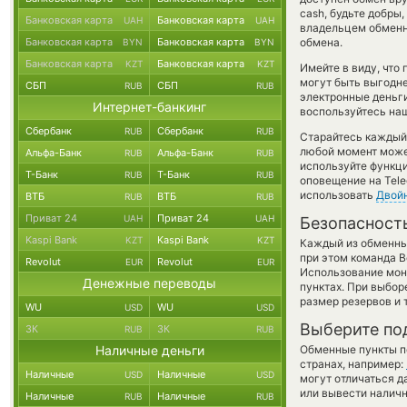
cash, будьте добр
Банковская карта
Банковская карта
UAH
UAH
владельцем обменно
Банковская карта
Банковская карта
обмена.
BYN
BYN
Банковская карта
Банковская карта
KZT
KZT
Имейте в виду, что
могут быть выгодне
СБП
СБП
RUB
RUB
электронные деньги
Интернет-банкинг
воспользуйтесь наш
Сбербанк
Сбербанк
RUB
RUB
Старайтесь каждый
любой момент може
Альфа-Банк
Альфа-Банк
RUB
RUB
используйте функ
Т-Банк
Т-Банк
RUB
RUB
оповещение на Tele
использовать
Двой
ВТБ
ВТБ
RUB
RUB
Приват 24
Приват 24
UAH
UAH
Безопасност
Kaspi Bank
Kaspi Bank
KZT
KZT
Каждый из обменны
при этом команда 
Revolut
Revolut
EUR
EUR
Использование мон
Денежные переводы
пунктах. При выбор
размер резервов и 
WU
WU
USD
USD
Выберите по
ЗК
ЗК
RUB
RUB
Наличные деньги
Обменные пункты по
странах, например:
Наличные
Наличные
USD
USD
могут отличаться д
или вывести наличн
Наличные
Наличные
RUB
RUB