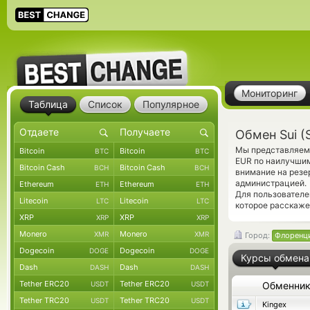
Мониторинг
Таблица
Список
Популярное
Обмен Sui (
Мы представляем 
Bitcoin
Bitcoin
BTC
BTC
EUR по наилучшим
Bitcoin Cash
Bitcoin Cash
BCH
BCH
внимание на резе
администрацией.
Ethereum
Ethereum
ETH
ETH
Для пользователе
Litecoin
Litecoin
LTC
LTC
которое расскаже
XRP
XRP
XRP
XRP
Monero
Monero
XMR
XMR
Город:
Флоренц
Dogecoin
Dogecoin
DOGE
DOGE
Курсы обмена
Dash
Dash
DASH
DASH
Tether ERC20
Tether ERC20
USDT
USDT
Обменни
Tether TRC20
Tether TRC20
USDT
USDT
Kingex