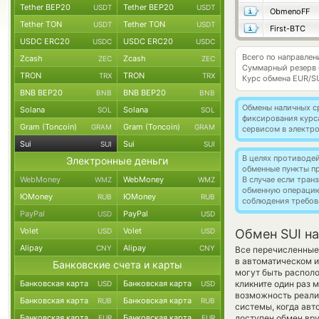
Tether BEP20
Tether BEP20
USDT
USDT
ObmenoFF
Tether TON
Tether TON
USDT
USDT
First-BTC
USDC ERC20
USDC ERC20
USDC
USDC
Всего по направлен
Zcash
Zcash
ZEC
ZEC
Суммарный резерв
TRON
TRON
TRX
TRX
Курс обмена
EUR/S
BNB BEP20
BNB BEP20
BNB
BNB
Обмены наличных с
Solana
Solana
SOL
SOL
фиксирования курс
Gram (Toncoin)
Gram (Toncoin)
GRAM
GRAM
сервисом в электр
Sui
Sui
SUI
SUI
В целях противоде
Электронные деньги
обменные пункты п
WebMoney
WebMoney
В случае если тра
WMZ
WMZ
обменную операци
ЮMoney
ЮMoney
RUB
RUB
соблюдения требов
PayPal
PayPal
USD
USD
Volet
Volet
USD
USD
Обмен SUI н
Alipay
Alipay
CNY
CNY
Все перечисленные
в автоматическом 
Банковские счета и карты
могут быть располо
Банковская карта
Банковская карта
кликните один раз 
USD
USD
возможность реализ
Банковская карта
Банковская карта
RUB
RUB
системы, когда ав
Банковская карта
Банковская карта
доступен обмен вру
EUR
EUR