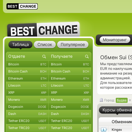
Мониторинг
Таблица
Список
Популярное
Обмен Sui (
Мы представляем 
Bitcoin
Bitcoin
BTC
BTC
EUR по наилучшим
Bitcoin Cash
Bitcoin Cash
BCH
BCH
внимание на резе
администрацией.
Ethereum
Ethereum
ETH
ETH
Для пользователе
Litecoin
Litecoin
LTC
LTC
которое расскаже
XRP
XRP
XRP
XRP
Monero
Monero
XMR
XMR
Город:
Будва
Dogecoin
Dogecoin
DOGE
DOGE
Курсы обмена
Dash
Dash
DASH
DASH
Tether ERC20
Tether ERC20
USDT
USDT
Обменни
Tether TRC20
Tether TRC20
USDT
USDT
Kingex