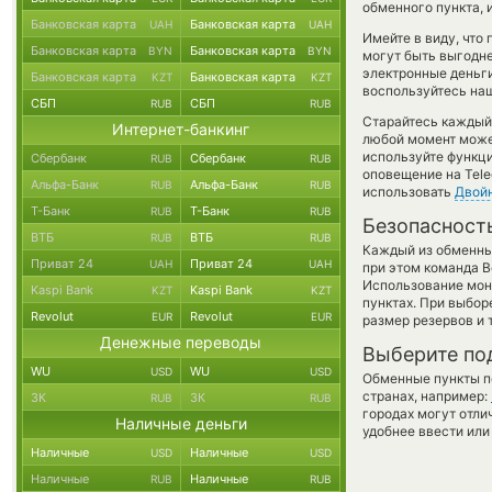
обменного пункта, 
Банковская карта
Банковская карта
UAH
UAH
Имейте в виду, что
Банковская карта
Банковская карта
BYN
BYN
могут быть выгодне
электронные деньги
Банковская карта
Банковская карта
KZT
KZT
воспользуйтесь наш
СБП
СБП
RUB
RUB
Старайтесь каждый
Интернет-банкинг
любой момент може
используйте функ
Сбербанк
Сбербанк
RUB
RUB
оповещение на Tele
Альфа-Банк
Альфа-Банк
RUB
RUB
использовать
Двой
Т-Банк
Т-Банк
RUB
RUB
Безопасност
ВТБ
ВТБ
RUB
RUB
Каждый из обменны
Приват 24
Приват 24
UAH
UAH
при этом команда 
Использование мон
Kaspi Bank
Kaspi Bank
KZT
KZT
пунктах. При выбор
Revolut
Revolut
EUR
EUR
размер резервов и 
Денежные переводы
Выберите по
WU
WU
USD
USD
Обменные пункты по
странах, например:
ЗК
ЗК
RUB
RUB
городах могут отли
Наличные деньги
удобнее ввести или
Наличные
Наличные
USD
USD
Наличные
Наличные
RUB
RUB