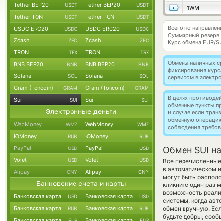
Tether BEP20
Tether BEP20
USDT
USDT
1WM
Tether TON
Tether TON
USDT
USDT
Всего по направлен
USDC ERC20
USDC ERC20
USDC
USDC
Суммарный резерв
Zcash
Zcash
ZEC
ZEC
Курс обмена
EUR/S
TRON
TRON
TRX
TRX
Обмены наличных с
BNB BEP20
BNB BEP20
BNB
BNB
фиксирования курс
Solana
Solana
SOL
SOL
сервисом в электр
Gram (Toncoin)
Gram (Toncoin)
GRAM
GRAM
В целях противоде
Sui
Sui
SUI
SUI
обменные пункты п
Электронные деньги
В случае если тра
обменную операци
WebMoney
WebMoney
WMZ
WMZ
соблюдения требов
ЮMoney
ЮMoney
RUB
RUB
PayPal
PayPal
USD
USD
Обмен SUI на
Volet
Volet
USD
USD
Все перечисленные
в автоматическом 
Alipay
Alipay
CNY
CNY
могут быть располо
Банковские счета и карты
кликните один раз 
возможность реализ
Банковская карта
Банковская карта
USD
USD
системы, когда ав
Банковская карта
Банковская карта
обмен вручную. Есл
RUB
RUB
будьте добры, соо
Банковская карта
Банковская карта
EUR
EUR