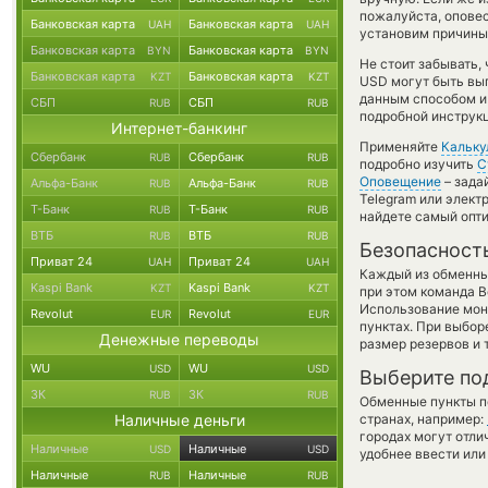
пожалуйста, опове
Банковская карта
Банковская карта
UAH
UAH
установим причины 
Банковская карта
Банковская карта
BYN
BYN
Не стоит забывать,
Банковская карта
Банковская карта
KZT
KZT
USD могут быть выг
данным способом и
СБП
СБП
RUB
RUB
подробной инструкц
Интернет-банкинг
Применяйте
Кальку
Сбербанк
Сбербанк
RUB
RUB
подробно изучить
С
Оповещение
– зада
Альфа-Банк
Альфа-Банк
RUB
RUB
Telegram или элект
Т-Банк
Т-Банк
RUB
RUB
найдете самый опти
ВТБ
ВТБ
RUB
RUB
Безопасност
Приват 24
Приват 24
UAH
UAH
Каждый из обменны
Kaspi Bank
Kaspi Bank
KZT
KZT
при этом команда 
Использование мон
Revolut
Revolut
EUR
EUR
пунктах. При выбор
Денежные переводы
размер резервов и 
WU
WU
USD
USD
Выберите по
ЗК
ЗК
RUB
RUB
Обменные пункты по
Наличные деньги
странах, например:
городах могут отли
Наличные
Наличные
USD
USD
удобнее ввести или
Наличные
Наличные
RUB
RUB