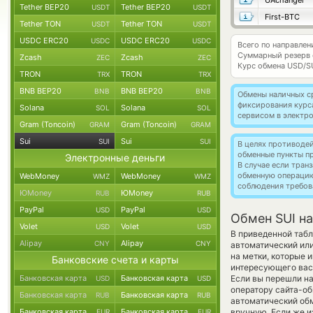
UAchanger
Tether BEP20
Tether BEP20
USDT
USDT
First-BTC
Tether TON
Tether TON
USDT
USDT
USDC ERC20
USDC ERC20
USDC
USDC
Всего по направлен
Суммарный резерв
Zcash
Zcash
ZEC
ZEC
Курс обмена
USD/S
TRON
TRON
TRX
TRX
BNB BEP20
BNB BEP20
BNB
BNB
Обмены наличных с
фиксирования курс
Solana
Solana
SOL
SOL
сервисом в электр
Gram (Toncoin)
Gram (Toncoin)
GRAM
GRAM
Sui
Sui
SUI
SUI
В целях противоде
обменные пункты п
Электронные деньги
В случае если тра
обменную операци
WebMoney
WebMoney
WMZ
WMZ
соблюдения требов
ЮMoney
ЮMoney
RUB
RUB
PayPal
PayPal
USD
USD
Обмен SUI на
Volet
Volet
USD
USD
В приведенной табл
Alipay
Alipay
CNY
CNY
автоматический ил
на метки, которые 
Банковские счета и карты
интересующего вас 
Банковская карта
Банковская карта
Если вы перешли на
USD
USD
оператору сайта-об
Банковская карта
Банковская карта
RUB
RUB
автоматический о
Банковская карта
Банковская карта
вручную. Если же из
EUR
EUR