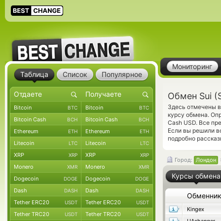
Мониторинг
Таблица
Список
Популярное
Обмен Sui (
Здесь отмечены в
Bitcoin
Bitcoin
BTC
BTC
курсу обмена. Оп
Bitcoin Cash
Bitcoin Cash
BCH
BCH
Cash USD. Все пр
Если вы решили в
Ethereum
Ethereum
ETH
ETH
подробно рассказ
Litecoin
Litecoin
LTC
LTC
XRP
XRP
XRP
XRP
Город:
Лондон
Monero
Monero
XMR
XMR
Курсы обмена
Dogecoin
Dogecoin
DOGE
DOGE
Dash
Dash
DASH
DASH
Обменни
Tether ERC20
Tether ERC20
USDT
USDT
Kingex
Tether TRC20
Tether TRC20
USDT
USDT