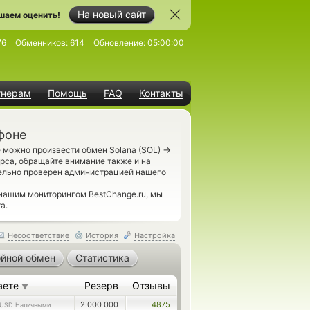
На новый сайт
шаем оценить!
76
Обменников:
614
Обновление:
05:00:00
тнерам
Помощь
FAQ
Контакты
фоне
→
 можно произвести обмен Solana (SOL)
рса, обращайте внимание также и на
ельно проверен администрацией нашего
 нашим мониторингом BestChange.ru, мы
а.
Несоответствие
История
Настройка
йной обмен
Статистика
аете
Резерв
Отзывы
▼
2 000 000
4875
USD Наличными