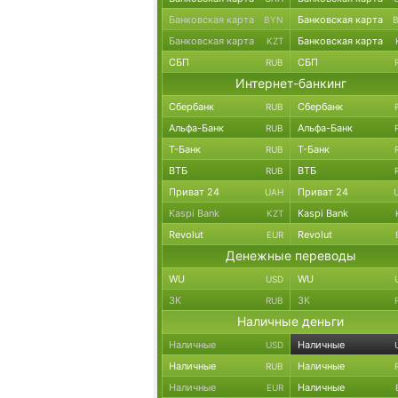
Банковская карта
Банковская карта
BYN
Банковская карта
Банковская карта
KZT
СБП
СБП
RUB
Интернет-банкинг
Сбербанк
Сбербанк
RUB
Альфа-Банк
Альфа-Банк
RUB
Т-Банк
Т-Банк
RUB
ВТБ
ВТБ
RUB
Приват 24
Приват 24
UAH
Kaspi Bank
Kaspi Bank
KZT
Revolut
Revolut
EUR
Денежные переводы
WU
WU
USD
ЗК
ЗК
RUB
Наличные деньги
Наличные
Наличные
USD
Наличные
Наличные
RUB
Наличные
Наличные
EUR