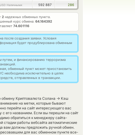
592 887
286
USD Наличными
т
2
надежных обменных пункта.
шенный курс обмена:
64.164392
ставляет
74.601116
а после создания заявки. Условия
информация будет продублирована обменным
м путем, и финансированию терроризма
анзакций.
нная, обменный пункт может приостановить
YC необходима исключительно в целях
редств, отправленных в транзакции.
→
по обмену Криптовалюта Солана
Кэш
 внимание на метки, которые бывают
нно перейти на сайт интересующего вас
 с его названием. Если вы перешли на сайт
димо обратиться к менеджеру сайта-
ой стадии работы вебсайта автоматические
да вам должны предложить ручной обмен.
нтересовавшем для вас обменном пункте все-