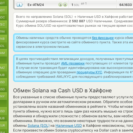
SDT
от 1
Ex-ATM24
1
64.1633
SOL
SDT
Всего по направлению Solana (SOL)
Наличные USD в Хайфоне работае
→
SDC
Суммарный резерв обменников:
2 592 887
USD Наличными.
Средневзве
ZEC
Курс обмена
SOL/USD
на криптовалютных рынках на текущее время со
TRX
Обмены наличных средств обычно проводятся
без фиксации
курса обмен
BNB
фиксирования курса смотрите на сайте обменного пункта. Также эта 
SOL
сервисом в электронном письме.
RAM
В целях противодействия легализации доходов, полученных преступны
обменные пункты проводят
AML-проверки
поступающих от клиентов тр
В случае если транзакция будет идентифицирована как высокорискова
MZ
обменную операцию для проведения
процедуры KYC
. Информация по K
RUB
соблюдения требований AML/KYC для последующего разблокирования с
USD
USD
Обмен Solana на Cash USD в Хайфоне
CNY
Все указанные в списке обменные пункты предоставляют услуги 
долларами в ручном или автоматическом режиме. Обратите особое
установлены возле названий обменников в рейтинге. Чтобы мгнове
пункта обмена, нужно всего лишь один раз нажать мышью на строку
USD
обменника и обнаружили сложности с обменом валюты, вам необхо
RUB
обменника. Возможно, что возникли некоторые трудности и на данн
обмены
Solana (SOL)
на
Наличные USD
в Хайфоне невозможны, тог
EUR
Если произвести обмен Solana cryptocurrency на Dollar cash в заи
UAH