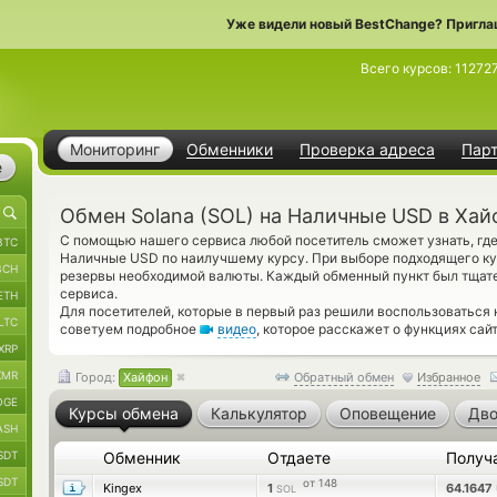
Уже видели новый BestChange? Пригла
Всего курсов:
11272
Мониторинг
Обменники
Проверка адреса
Пар
е
Обмен Solana (SOL) на Наличные USD в Хай
С помощью нашего сервиса любой посетитель сможет узнать, где
BTC
Наличные USD по наилучшему курсу. При выборе подходящего ку
BCH
резервы необходимой валюты. Каждый обменный пункт был тщат
сервиса.
ETH
Для посетителей, которые в первый раз решили воспользоваться
LTC
советуем подробное
видео
, которое расскажет о функциях сайт
XRP
XMR
Город:
Хайфон
Обратный обмен
Избранное
OGE
Курсы обмена
Калькулятор
Оповещение
Дво
ASH
SDT
Обменник
Отдаете
Получ
SDT
от 148
Kingex
1
64.1647
SOL