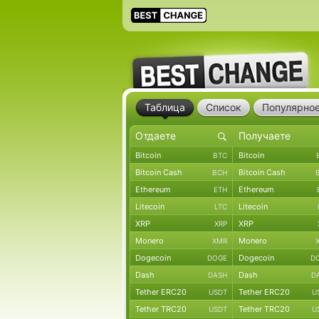
Таблица
Список
Популярно
Bitcoin
Bitcoin
BTC
Bitcoin Cash
Bitcoin Cash
BCH
Ethereum
Ethereum
ETH
Litecoin
Litecoin
LTC
XRP
XRP
XRP
Monero
Monero
XMR
Dogecoin
Dogecoin
DOGE
D
Dash
Dash
DASH
D
Tether ERC20
Tether ERC20
USDT
U
Tether TRC20
Tether TRC20
USDT
U