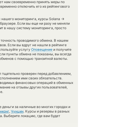
жет нам своевременно принять меры по
временно отключить его из рейтингового
→
с нашего мониторинга, курсы Solana
браузере. Если вы еще ни разу не меняли
т в нашу систему мониторинга, просто
ь точность проводимого обмена. В нашем
вов. Если вы вдруг не нашли в рейтинге
спользуйте услугу
Оповещение
и получите
Если пункты обмена не показаны, вы всегда
 обменов с помощью транзитной валюты.
л тщательно проверен перед добавлением,
сполнением ими своих обязательств.
оводимых финансовых операций в обменных
имание на отзывы других пользователей,
е.
 деньги за наличные во многих городах и
нконг
,
Чунцин
. Курсы и резервы в разных
а. Выберите локацию, где вам будет