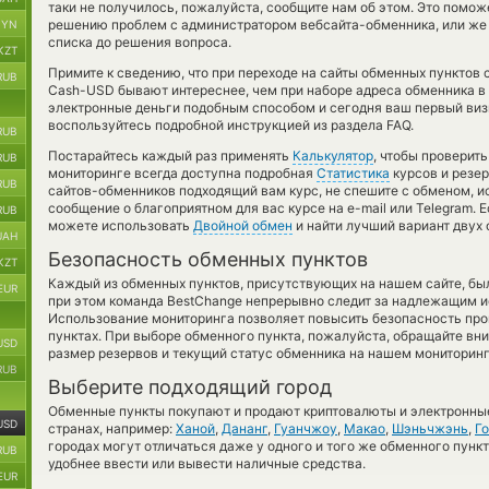
таки не получилось, пожалуйста, сообщите нам об этом. Это помо
решению проблем с администратором вебсайта-обменника, или же 
BYN
списка до решения вопроса.
KZT
Примите к сведению, что при переходе на сайты обменных пунктов 
RUB
Cash-USD бывают интереснее, чем при наборе адреса обменника в 
электронные деньги подобным способом и сегодня ваш первый визи
воспользуйтесь подробной инструкцией из раздела FAQ.
RUB
Постарайтесь каждый раз применять
Калькулятор
, чтобы проверит
RUB
мониторинге всегда доступна подробная
Статистика
курсов и резер
RUB
сайтов-обменников подходящий вам курс, не спешите с обменом, и
сообщение о благоприятном для вас курсе на e-mail или Telegram. 
RUB
можете использовать
Двойной обмен
и найти лучший вариант двух
UAH
Безопасность обменных пунктов
KZT
Каждый из обменных пунктов, присутствующих на нашем сайте, бы
EUR
при этом команда BestChange непрерывно следит за надлежащим и
Использование мониторинга позволяет повысить безопасность пр
пунктах. При выборе обменного пункта, пожалуйста, обращайте вн
USD
размер резервов и текущий статус обменника на нашем мониторинг
RUB
Выберите подходящий город
Обменные пункты покупают и продают криптовалюты и электронные
USD
странах, например:
Ханой
,
Дананг
,
Гуанчжоу
,
Макао
,
Шэньчжэнь
,
Го
городах могут отличаться даже у одного и того же обменного пункт
RUB
удобнее ввести или вывести наличные средства.
EUR