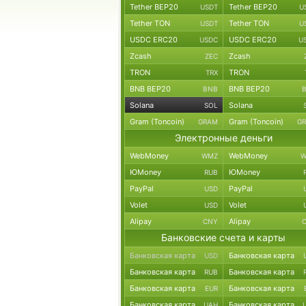
Tether BEP20
Tether BEP20
USDT
U
Tether TON
Tether TON
USDT
U
USDC ERC20
USDC ERC20
USDC
U
Zcash
Zcash
ZEC
TRON
TRON
TRX
BNB BEP20
BNB BEP20
BNB
Solana
Solana
SOL
Gram (Toncoin)
Gram (Toncoin)
GRAM
G
Электронные деньги
WebMoney
WebMoney
WMZ
W
ЮMoney
ЮMoney
RUB
PayPal
PayPal
USD
Volet
Volet
USD
Alipay
Alipay
CNY
Банковские счета и карты
Банковская карта
Банковская карта
USD
Банковская карта
Банковская карта
RUB
Банковская карта
Банковская карта
EUR
Банковская карта
Банковская карта
UAH