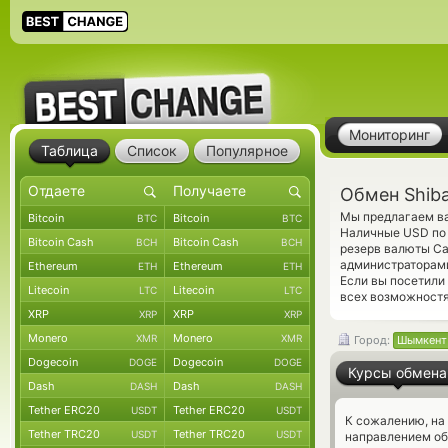
Мониторинг
Таблица
Список
Популярное
Обмен Shib
Мы предлагаем ва
Bitcoin
Bitcoin
BTC
BTC
Наличные USD по 
Bitcoin Cash
Bitcoin Cash
BCH
BCH
резерв валюты Ca
администраторам
Ethereum
Ethereum
ETH
ETH
Если вы посетили
Litecoin
Litecoin
LTC
LTC
всех возможностя
XRP
XRP
XRP
XRP
Monero
Monero
XMR
XMR
Город:
Шымкент
Dogecoin
Dogecoin
DOGE
DOGE
Курсы обмена
Dash
Dash
DASH
DASH
Tether ERC20
Tether ERC20
USDT
USDT
К сожалению, на
Tether TRC20
Tether TRC20
USDT
USDT
направлением об