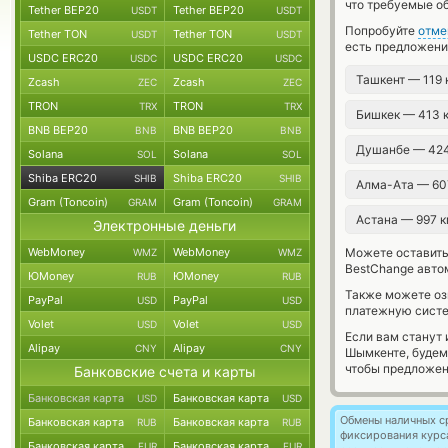
что требуемые о
Tether BEP20
Tether BEP20
USDT
USDT
Попробуйте
отме
Tether TON
Tether TON
USDT
USDT
есть предложени
USDC ERC20
USDC ERC20
USDC
USDC
Ташкент — 119
Zcash
Zcash
ZEC
ZEC
TRON
TRON
TRX
TRX
Бишкек — 413 
BNB BEP20
BNB BEP20
BNB
BNB
Душанбе — 42
Solana
Solana
SOL
SOL
Shiba ERC20
Shiba ERC20
SHIB
SHIB
Алма-Ата — 60
Gram (Toncoin)
Gram (Toncoin)
GRAM
GRAM
Астана — 997 
Электронные деньги
WebMoney
WebMoney
Можете оставит
WMZ
WMZ
BestChange авто
ЮMoney
ЮMoney
RUB
RUB
Также можете о
PayPal
PayPal
USD
USD
платежную систе
Volet
Volet
USD
USD
Если вам станут
Alipay
Alipay
CNY
CNY
Шымкенте, будем
чтобы предложен
Банковские счета и карты
Банковская карта
Банковская карта
USD
USD
Обмены наличных с
Банковская карта
Банковская карта
RUB
RUB
фиксирования курс
Банковская карта
Банковская карта
EUR
EUR