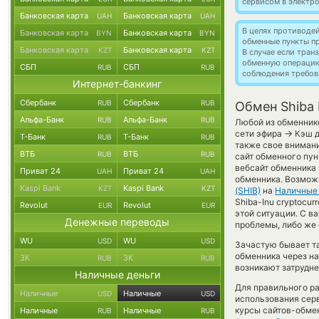
сервисом в электр
Банковская карта
Банковская карта
UAH
UAH
В целях противоде
Банковская карта
Банковская карта
BYN
BYN
обменные пункты п
Банковская карта
Банковская карта
KZT
KZT
В случае если тра
обменную операци
СБП
СБП
RUB
RUB
соблюдения требов
Интернет-банкинг
Сбербанк
Сбербанк
RUB
RUB
Обмен Shiba 
Альфа-Банк
Альфа-Банк
RUB
RUB
Любой из обменнико
→
сети эфира
Кэш д
Т-Банк
Т-Банк
RUB
RUB
также свое внимани
ВТБ
ВТБ
RUB
RUB
сайт обменного пун
вебсайт обменника
Приват 24
Приват 24
UAH
UAH
обменника. Возмож
Kaspi Bank
Kaspi Bank
KZT
KZT
(SHIB)
на
Наличные
Shiba-Inu cryptocur
Revolut
Revolut
EUR
EUR
этой ситуации. С 
Денежные переводы
проблемы, либо же 
WU
WU
USD
USD
Зачастую бывает та
обменника через на
ЗК
ЗК
RUB
RUB
возникают затрудне
Наличные деньги
Для правильного ра
Наличные
Наличные
USD
USD
использования серв
курсы сайтов-обме
Наличные
Наличные
RUB
RUB