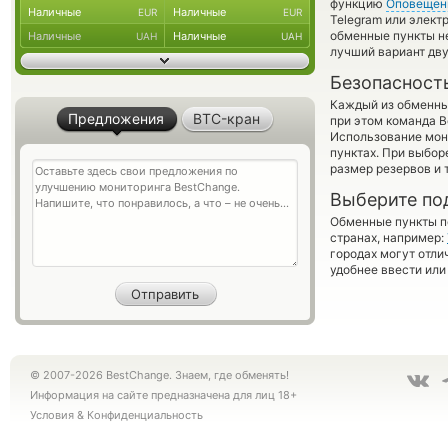
функцию
Оповещен
Наличные
Наличные
EUR
EUR
Telegram или элект
обменные пункты не
Наличные
Наличные
UAH
UAH
лучший вариант дв
Безопасност
Каждый из обменны
Предложения
BTC-кран
при этом команда 
Использование мон
пунктах. При выбор
размер резервов и 
Выберите по
Обменные пункты по
странах, например:
городах могут отли
удобнее ввести или
© 2007-2026 BestChange. Знаем, где обменять!
Информация на сайте предназначена для лиц 18+
Условия
&
Конфиденциальность