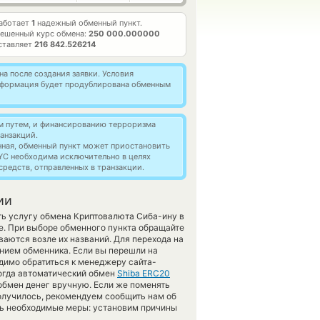
аботает
1
надежный обменный пункт.
ешенный курс обмена:
250 000.000000
ставляет
216 842.526214
а после создания заявки. Условия
информация будет продублирована обменным
м путем, и финансированию терроризма
анзакций.
нная, обменный пункт может приостановить
YC необходима исключительно в целях
редств, отправленных в транзакции.
ии
ить услугу обмена Криптовалюта Сиба-ину в
. При выборе обменного пункта обращайте
ваются возле их названий. Для перехода на
анием обменника. Если вы перешли на
димо обратиться к менеджеру сайта-
огда автоматический обмен
Shiba ERC20
обмен денег вручную. Если же поменять
е получилось, рекомендуем сообщить нам об
ь необходимые меры: установим причины