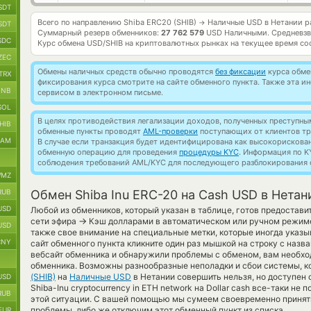
SDT
Всего по направлению Shiba ERC20 (SHIB)
Наличные USD в Нетании р
→
SDT
Суммарный резерв обменников:
27 762 579
USD Наличными.
Средневзв
SDC
Курс обмена
USD/SHIB
на криптовалютных рынках на текущее время со
ZEC
Обмены наличных средств обычно проводятся
без фиксации
курса обмен
TRX
фиксирования курса смотрите на сайте обменного пункта. Также эта 
BNB
сервисом в электронном письме.
SOL
В целях противодействия легализации доходов, полученных преступны
HIB
обменные пункты проводят
AML-проверки
поступающих от клиентов тр
RAM
В случае если транзакция будет идентифицирована как высокорискова
обменную операцию для проведения
процедуры KYC
. Информация по K
соблюдения требований AML/KYC для последующего разблокирования с
MZ
RUB
Обмен Shiba Inu ERC-20 на Cash USD в Нетан
USD
Любой из обменников, который указан в таблице, готов предостав
→
сети эфира
Кэш долларами в автоматическом или ручном режиме
USD
также свое внимание на специальные метки, которые иногда указы
CNY
сайт обменного пункта кликните один раз мышкой на строку с назв
вебсайт обменника и обнаружили проблемы с обменом, вам необхо
обменника. Возможны разнообразные неполадки и сбои системы, к
(SHIB)
на
Наличные USD
в Нетании совершить нельзя, но доступен 
USD
Shiba-Inu cryptocurrency in ETH network на Dollar cash все-таки н
RUB
этой ситуации. С вашей помощью мы сумеем своевременно принят
проблемы, либо же отключим этот обменный пункт из списка.
EUR