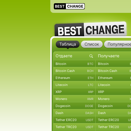
Таблица
Список
Популярно
Bitcoin
Bitcoin
BTC
Bitcoin Cash
Bitcoin Cash
BCH
Ethereum
Ethereum
ETH
Litecoin
Litecoin
LTC
XRP
XRP
XRP
Monero
Monero
XMR
Dogecoin
Dogecoin
DOGE
D
Dash
Dash
DASH
D
Tether ERC20
Tether ERC20
USDT
U
Tether TRC20
Tether TRC20
USDT
U