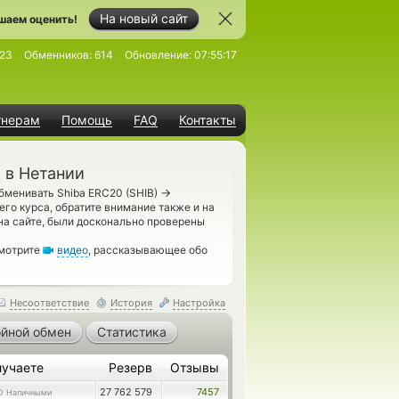
На новый сайт
шаем оценить!
23
Обменников:
614
Обновление:
07:55:17
тнерам
Помощь
FAQ
Контакты
 в Нетании
→
бменивать Shiba ERC20 (SHIB)
го курса, обратите внимание также и на
на сайте, были досконально проверены
смотрите
видео
, рассказывающее обо
Несоответствие
История
Настройка
йной обмен
Статистика
лучаете
Резерв
Отзывы
27 762 579
7457
D Наличными