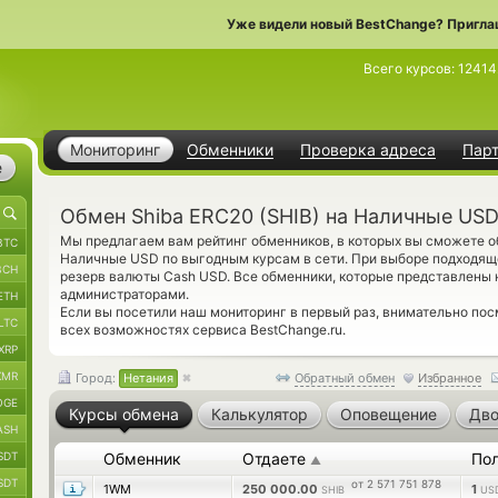
Уже видели новый BestChange? Пригла
Всего курсов:
12414
Мониторинг
Обменники
Проверка адреса
Пар
е
Обмен Shiba ERC20 (SHIB) на Наличные USD
Мы предлагаем вам рейтинг обменников, в которых вы сможете о
BTC
Наличные USD по выгодным курсам в сети. При выборе подходяще
BCH
резерв валюты Cash USD. Все обменники, которые представлены 
администраторами.
ETH
Если вы посетили наш мониторинг в первый раз, внимательно по
LTC
всех возможностях сервиса BestChange.ru.
XRP
XMR
Город:
Нетания
Обратный обмен
Избранное
OGE
Курсы обмена
Калькулятор
Оповещение
Дво
ASH
SDT
Обменник
Отдаете
По
▲
SDT
от 2 571 751 878
1WM
250 000.00
1
SHIB
US