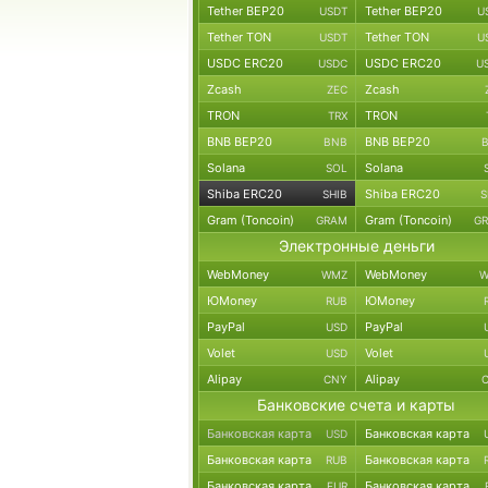
Tether BEP20
Tether BEP20
USDT
U
Tether TON
Tether TON
USDT
U
USDC ERC20
USDC ERC20
USDC
U
Zcash
Zcash
ZEC
TRON
TRON
TRX
BNB BEP20
BNB BEP20
BNB
Solana
Solana
SOL
Shiba ERC20
Shiba ERC20
SHIB
S
Gram (Toncoin)
Gram (Toncoin)
GRAM
G
Электронные деньги
WebMoney
WebMoney
WMZ
W
ЮMoney
ЮMoney
RUB
PayPal
PayPal
USD
Volet
Volet
USD
Alipay
Alipay
CNY
Банковские счета и карты
Банковская карта
Банковская карта
USD
Банковская карта
Банковская карта
RUB
Банковская карта
Банковская карта
EUR