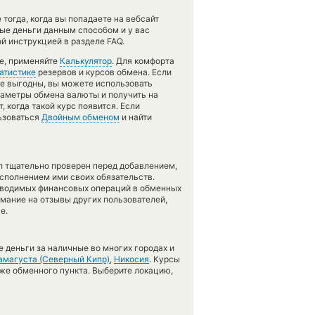
тогда, когда вы попадаете на вебсайт
ные деньги данным способом и у вас
й инструкцией в разделе FAQ.
те, применяйте
Калькулятор
. Для комфорта
атистике
резервов и курсов обмена. Если
е выгодны, вы можете использовать
араметры обмена валюты и получить на
 когда такой курс появится. Если
льзоваться
Двойным обменом
и найти
л тщательно проверен перед добавлением,
сполнением ими своих обязательств.
оводимых финансовых операций в обменных
имание на отзывы других пользователей,
е.
 деньги за наличные во многих городах и
амагуста (Северный Кипр)
,
Никосия
. Курсы
 же обменного пункта. Выберите локацию,