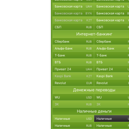
Банковская карта
Банковская карта
UAH
Банковская карта
Банковская карта
BYN
Банковская карта
Банковская карта
KZT
СБП
СБП
RUB
Интернет-банкинг
Сбербанк
Сбербанк
RUB
Альфа-Банк
Альфа-Банк
RUB
Т-Банк
Т-Банк
RUB
ВТБ
ВТБ
RUB
Приват 24
Приват 24
UAH
Kaspi Bank
Kaspi Bank
KZT
Revolut
Revolut
EUR
Денежные переводы
WU
WU
USD
ЗК
ЗК
RUB
Наличные деньги
Наличные
Наличные
USD
Наличные
Наличные
RUB