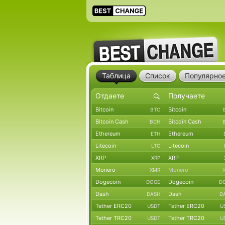
Таблица
Список
Популярно
Bitcoin
Bitcoin
BTC
Bitcoin Cash
Bitcoin Cash
BCH
Ethereum
Ethereum
ETH
Litecoin
Litecoin
LTC
XRP
XRP
XRP
Monero
Monero
XMR
Dogecoin
Dogecoin
DOGE
D
Dash
Dash
DASH
D
Tether ERC20
Tether ERC20
USDT
U
Tether TRC20
Tether TRC20
USDT
U