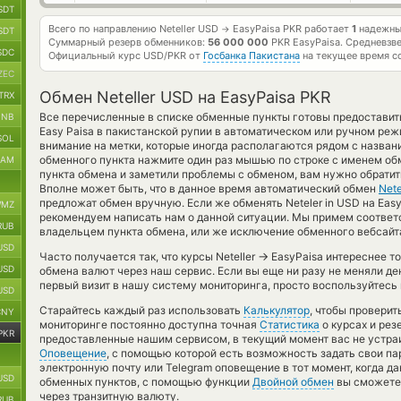
SDT
Всего по направлению Neteller USD
EasyPaisa PKR работает
1
надежный
→
SDT
Суммарный резерв обменников:
56 000 000
PKR EasyPaisa.
Средневзв
SDC
Официальный курс
USD/PKR
от
Госбанка Пакистана
на текущее время с
ZEC
Обмен Neteller USD на EasyPaisa PKR
TRX
Все перечисленные в списке обменные пункты готовы предоставит
BNB
Easy Paisa в пакистанской рупии в автоматическом или ручном ре
SOL
внимание на метки, которые иногда располагаются рядом с названи
обменного пункта нажмите один раз мышью по строке с именем обм
RAM
пункта обмена и заметили проблемы с обменом, вам нужно обратит
Вполне может быть, что в данное время автоматический обмен
Nete
предложат обмен вручную. Если же обменять Neteler in USD на Easy P
MZ
рекомендуем написать нам о данной ситуации. Мы примем соотве
RUB
владельцем пункта обмена, или же исключение обменного вебсайта
USD
→
Часто получается так, что курсы Neteller
EasyPaisa интереснее то
USD
обмена валют через наш сервис. Если вы еще ни разу не меняли д
первый визит в нашу систему мониторинга, просто воспользуйтесь 
USD
Старайтесь каждый раз использовать
Калькулятор
, чтобы провери
CNY
мониторинге постоянно доступна точная
Статистика
о курсах и рез
PKR
предоставленные нашим сервисом, в текущий момент вас не устра
Оповещение
, с помощью которой есть возможность задать свои п
электронную почту или Telegram оповещение в тот момент, когда да
USD
обменных пунктов, с помощью функции
Двойной обмен
вы сможете 
через транзитную валюту.
RUB