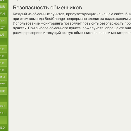
Безопасность обменников
EUR
UAH
Каждый из обменных пунктов, присутствующих на нашем сайте, бы
при этом команда BestChange непрерывно следит за надлежащим и
BYN
Использование мониторинга позволяет повысить безопасность пр
KZT
пунктах. При выборе обменного пункта, пожалуйста, обращайте вн
размер резервов и текущий статус обменника на нашем мониторинг
RUB
RUB
RUB
RUB
RUB
UAH
KZT
EUR
USD
RUB
USD