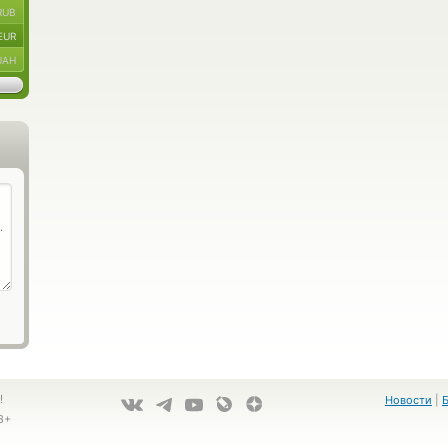
RUB
EUR
UAH
!
Новости
|
8+