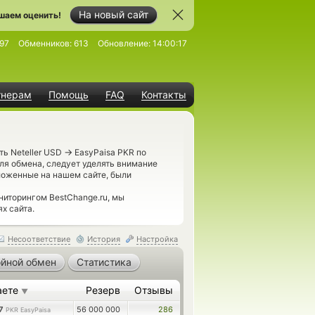
На новый сайт
шаем оценить!
97
Обменников:
613
Обновление:
14:00:17
тнерам
Помощь
FAQ
Контакты
→
ть Neteller USD
EasyPaisa PKR по
ля обмена, следует уделять внимание
ложенные на нашем сайте, были
иторингом BestChange.ru, мы
х сайта.
Несоответствие
История
Настройка
йной обмен
Статистика
аете
Резерв
Отзывы
▼
27
56 000 000
286
PKR EasyPaisa