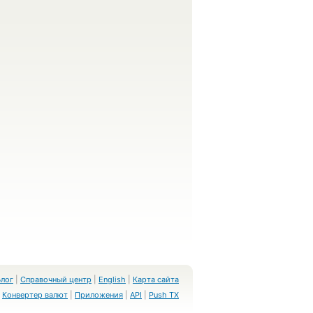
Блог
|
Справочный центр
|
English
|
Карта сайта
Конвертер валют
|
Приложения
|
API
|
Push TX