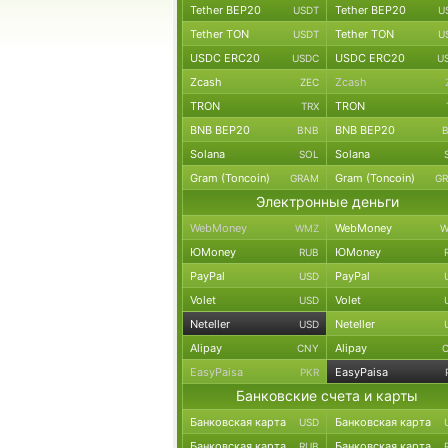
Tether BEP20
Tether BEP20
USDT
U
Tether TON
Tether TON
USDT
U
USDC ERC20
USDC ERC20
USDC
U
Zcash
Zcash
ZEC
TRON
TRON
TRX
BNB BEP20
BNB BEP20
BNB
Solana
Solana
SOL
Gram (Toncoin)
Gram (Toncoin)
GRAM
G
Электронные деньги
WebMoney
WebMoney
WMZ
W
ЮMoney
ЮMoney
RUB
PayPal
PayPal
USD
Volet
Volet
USD
Neteller
Neteller
USD
Alipay
Alipay
CNY
EasyPaisa
EasyPaisa
PKR
Банковские счета и карты
Банковская карта
Банковская карта
USD
Банковская карта
Банковская карта
RUB