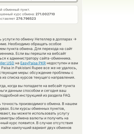
 обменный пункт.
ешенный курс обмена:
271.002710
оставляет
276.796523
→
ь услуги по обмену Нетеллер в долларах
жиме. Необходимо обращать особое
ем пункта обмена. Для перехода на сайт
енника. Если вы перешли на вебсайт
ься к администратору сайта-обменника.
ller USD
на
EasyPaisa PKR
недоступен и вам
aisa in Pakistani Rupee все же не удалось,
тствующие меры: обсуждение проблемы с
 из списка курсов текущего направления.
гда, когда вы попадаете на вебсайт пункта
еньги данным способом и сегодня ваш
подробной инструкцией из раздела FAQ.
ть точность производимого обмена. В нашем
ервах. Если курсы обменных пунктов,
ивают, вы можете использовать услугу
араметры обмена валюты и получить на
нный курс появится. В случае отсутствия
найти наилучший вариант двух обменов