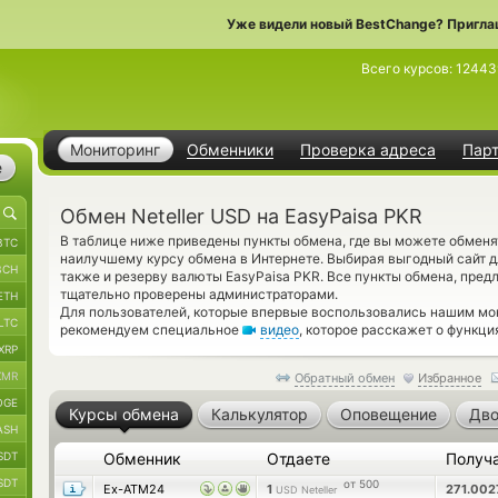
Уже видели новый BestChange? Пригла
Всего курсов:
12443
Мониторинг
Обменники
Проверка адреса
Пар
е
Обмен Neteller USD на EasyPaisa PKR
В таблице ниже приведены пункты обмена, где вы можете обменя
BTC
наилучшему курсу обмена в Интернете. Выбирая выгодный сайт д
BCH
также и резерву валюты EasyPaisa PKR. Все пункты обмена, пред
тщательно проверены администраторами.
ETH
Для пользователей, которые впервые воспользовались нашим мон
LTC
рекомендуем специальное
видео
, которое расскажет о функция
XRP
XMR
Обратный обмен
Избранное
OGE
Курсы обмена
Калькулятор
Оповещение
Дво
ASH
SDT
Обменник
Отдаете
Получ
SDT
от 500
Ex-ATM24
1
271.00
USD Neteller