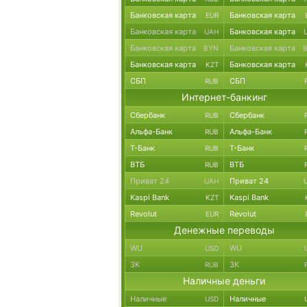
Банковская карта
Банковская карта
EUR
Банковская карта
Банковская карта
UAH
Банковская карта
Банковская карта
BYN
Банковская карта
Банковская карта
KZT
СБП
СБП
RUB
Интернет-банкинг
Сбербанк
Сбербанк
RUB
Альфа-Банк
Альфа-Банк
RUB
Т-Банк
Т-Банк
RUB
ВТБ
ВТБ
RUB
Приват 24
Приват 24
UAH
Kaspi Bank
Kaspi Bank
KZT
Revolut
Revolut
EUR
Денежные переводы
WU
WU
USD
ЗК
ЗК
RUB
Наличные деньги
Наличные
Наличные
USD