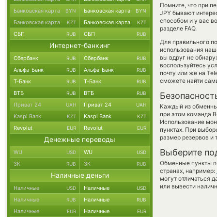
Помните, что при п
Банковская карта
Банковская карта
BYN
BYN
JPY бывают интерес
способом и у вас в
Банковская карта
Банковская карта
KZT
KZT
разделе FAQ.
СБП
СБП
RUB
RUB
Для правильного по
Интернет-банкинг
использования наше
вы вдруг не обнару
Сбербанк
Сбербанк
RUB
RUB
воспользуйтесь ус
Альфа-Банк
Альфа-Банк
RUB
RUB
почту или же на Te
сможете найти сам
Т-Банк
Т-Банк
RUB
RUB
ВТБ
ВТБ
RUB
RUB
Безопасност
Приват 24
Приват 24
UAH
UAH
Каждый из обменны
при этом команда 
Kaspi Bank
Kaspi Bank
KZT
KZT
Использование мон
Revolut
Revolut
EUR
EUR
пунктах. При выбор
размер резервов и 
Денежные переводы
Выберите по
WU
WU
USD
USD
Обменные пункты по
ЗК
ЗК
RUB
RUB
странах, например:
Наличные деньги
могут отличаться д
или вывести наличн
Наличные
Наличные
USD
USD
Наличные
Наличные
RUB
RUB
Наличные
Наличные
EUR
EUR