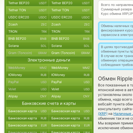
Tether BEP20
Tether BEP20
USDT
USDT
Всего по направлен
Суммарный резерв
Tether TON
Tether TON
USDT
USDT
Курс обмена
XRP/J
USDC ERC20
USDC ERC20
USDC
USDC
Zcash
Zcash
ZEC
ZEC
Обмены наличных с
фиксирования курс
TRON
TRON
TRX
TRX
сервисом в электр
BNB BEP20
BNB BEP20
BNB
BNB
Solana
Solana
SOL
SOL
В целях противоде
обменные пункты п
Gram (Toncoin)
Gram (Toncoin)
GRAM
GRAM
В случае если тра
Электронные деньги
обменную операци
соблюдения требов
WebMoney
WebMoney
WMZ
WMZ
ЮMoney
ЮMoney
RUB
RUB
Обмен Ripple
PayPal
PayPal
USD
USD
Все показанные в 
Volet
Volet
USD
USD
японской иене в ав
установлены около 
Alipay
Alipay
CNY
CNY
обмена, надо всего
Банковские счета и карты
вебсайт пункта обм
консультанту сайта
Банковская карта
Банковская карта
USD
USD
(XRP)
на
Наличные 
Банковская карта
Банковская карта
обменник так и не с
RUB
RUB
Мы вовремя примем
Банковская карта
Банковская карта
EUR
EUR
исключение обменно
Банковская карта
Банковская карта
UAH
UAH