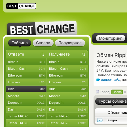
Мониторинг
Таблица
Список
Популярное
Обмен Rippl
Ниже в списке пр
Bitcoin
Bitcoin
BTC
BTC
обмена. Выбирая 
Bitcoin Cash
Bitcoin Cash
BCH
BCH
JPY. Все приведе
Пользователям, п
Ethereum
Ethereum
ETH
ETH
видео-гайд
, п
Litecoin
Litecoin
LTC
LTC
XRP
XRP
XRP
XRP
Город:
Осака
Monero
Monero
XMR
XMR
Курсы обмена
Dogecoin
Dogecoin
DOGE
DOGE
Dash
Dash
DASH
DASH
Обменни
Tether ERC20
Tether ERC20
USDT
USDT
Kingex
Tether TRC20
Tether TRC20
USDT
USDT