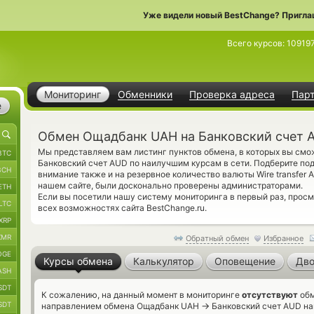
Уже видели новый BestChange? Пригла
Всего курсов:
10919
Мониторинг
Обменники
Проверка адреса
Пар
е
Обмен Ощадбанк UAH на Банковский счет 
Мы представляем вам листинг пунктов обмена, в которых вы смо
BTC
Банковский счет AUD по наилучшим курсам в сети. Подберите по
BCH
внимание также и на резервное количество валюты Wire transfer
нашем сайте, были досконально проверены администраторами.
ETH
Если вы посетили нашу систему мониторинга в первый раз, прос
LTC
всех возможностях сайта BestChange.ru.
XRP
XMR
Обратный обмен
Избранное
OGE
Курсы обмена
Калькулятор
Оповещение
Дво
ASH
SDT
К сожалению, на данный момент в мониторинге
отсутствуют
обм
SDT
→
направлением обмена Ощадбанк UAH
Банковский счет AUD нап