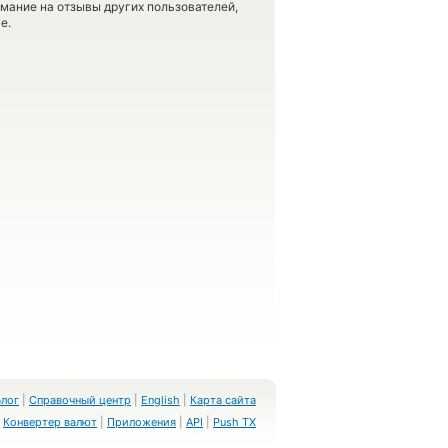
имание на отзывы других пользователей,
е.
Блог
|
Справочный центр
|
English
|
Карта сайта
Конвертер валют
|
Приложения
|
API
|
Push TX