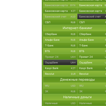
Банковская карта
Банковская карта
BYN
Банковская карта
Банковская карта
KZT
Банковский счет
Банковский счет
AUD
СБП
СБП
RUB
Интернет-банкинг
Сбербанк
Сбербанк
RUB
Альфа-Банк
Альфа-Банк
RUB
Т-Банк
Т-Банк
RUB
ВТБ
ВТБ
RUB
Приват 24
Приват 24
UAH
Ощадбанк
Ощадбанк
UAH
Kaspi Bank
Kaspi Bank
KZT
Revolut
Revolut
EUR
Денежные переводы
WU
WU
USD
ЗК
ЗК
RUB
Наличные деньги
Наличные
Наличные
USD