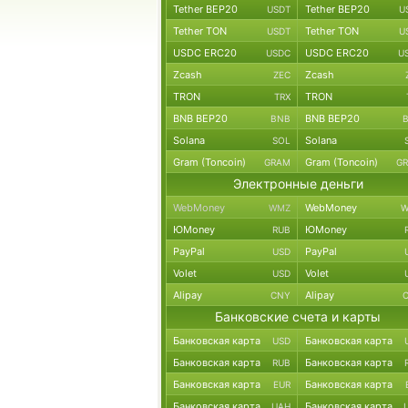
Tether BEP20
Tether BEP20
USDT
U
Tether TON
Tether TON
USDT
U
USDC ERC20
USDC ERC20
USDC
U
Zcash
Zcash
ZEC
TRON
TRON
TRX
BNB BEP20
BNB BEP20
BNB
Solana
Solana
SOL
Gram (Toncoin)
Gram (Toncoin)
GRAM
G
Электронные деньги
WebMoney
WebMoney
WMZ
W
ЮMoney
ЮMoney
RUB
PayPal
PayPal
USD
Volet
Volet
USD
Alipay
Alipay
CNY
Банковские счета и карты
Банковская карта
Банковская карта
USD
Банковская карта
Банковская карта
RUB
Банковская карта
Банковская карта
EUR
Банковская карта
Банковская карта
UAH