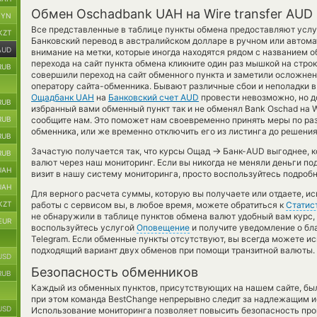
Обмен Oschadbank UAH на Wire transfer AUD
BYN
Все представленные в таблице пункты обмена предоставляют усл
KZT
Банковский перевод в австралийском долларе в ручном или автом
AUD
внимание на метки, которые иногда находятся рядом с названием 
перехода на сайт пункта обмена кликните один раз мышкой на стро
RUB
совершили переход на сайт обменного пункта и заметили осложнен
оператору сайта-обменника. Бывают различные сбои и неполадки в
Ощадбанк UAH
на
Банковский счет AUD
провести невозможно, но д
RUB
избранный вами обменный пункт так и не обменял Bank Oschad на Wire 
RUB
сообщите нам. Это поможет нам своевременно принять меры по р
обменника, или же временно отключить его из листинга до решени
RUB
→
Зачастую получается так, что курсы Ощад
Банк-AUD выгоднее, ко
RUB
валют через наш мониторинг. Если вы никогда не меняли деньги п
UAH
визит в нашу систему мониторинга, просто воспользуйтесь подробн
UAH
Для верного расчета суммы, которую вы получаете или отдаете, и
KZT
работы с сервисом вы, в любое время, можете обратиться к
Статис
не обнаружили в таблице пунктов обмена валют удобный вам курс, 
EUR
воспользуйтесь услугой
Оповещение
и получите уведомление о бла
Telegram. Если обменные пункты отсутствуют, вы всегда можете и
подходящий вариант двух обменов при помощи транзитной валюты.
USD
Безопасность обменников
RUB
Каждый из обменных пунктов, присутствующих на нашем сайте, бы
при этом команда BestChange непрерывно следит за надлежащим и
USD
Использование мониторинга позволяет повысить безопасность пр