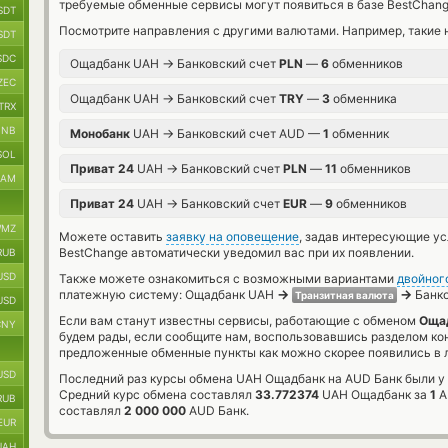
требуемые обменные сервисы могут появиться в базе BestChang
SDT
Посмотрите направления с другими валютами. Например, такие 
SDT
SDC
→
Ощадбанк UAH
Банковский счет
PLN
—
6
обменников
ZEC
→
Ощадбанк UAH
Банковский счет
TRY
—
3
обменника
TRX
BNB
→
Монобанк
UAH
Банковский счет AUD —
1
обменник
SOL
→
Приват 24
UAH
Банковский счет
PLN
—
11
обменников
RAM
→
Приват 24
UAH
Банковский счет
EUR
—
9
обменников
MZ
Можете оставить
заявку на оповещение
, задав интересующие у
BestChange автоматически уведомил вас при их появлении.
RUB
USD
Также можете ознакомиться с возможными вариантами
двойног
→
→
платежную систему: Ощадбанк UAH
Банко
Транзитная валюта
USD
Если вам станут известны сервисы, работающие с обменом
Ощад
CNY
будем рады, если сообщите нам, воспользовавшись разделом ко
предложенные обменные пункты как можно скорее появились в л
USD
Последний раз курсы обмена UAH Ощадбанк на AUD Банк были у 
Средний курс обмена составлял
33.772374
UAH Ощадбанк за
1
A
RUB
составлял
2 000 000
AUD Банк.
EUR
UAH