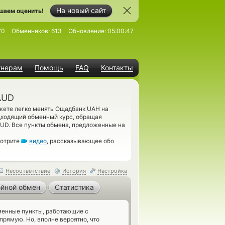
На новый сайт
шаем оценить!
70
Обменников:
613
Обновление:
05:00:47
тнерам
Помощь
FAQ
Контакты
AUD
жете легко менять Ощадбанк UAH на
дходящий обменный курс, обращая
 AUD. Все пункты обмена, предложенные на
мотрите
видео
, рассказывающее обо
Несоответствие
История
Настройка
йной обмен
Статистика
енные пункты, работающие с
рямую. Но, вполне вероятно, что