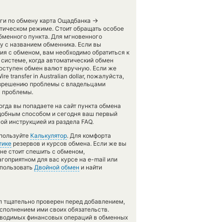
→
уги по обмену карта Ощадбанка
атическом режиме. Стоит обращать особое
обменного пункта. Для мгновенного
ку с названием обменника. Если вы
ия с обменом, вам необходимо обратиться к
 системе, когда автоматический обмен
оступен обмен валют вручную. Если же
transfer in Australian dollar, пожалуйста,
азрешению проблемы с владельцами
я проблемы.
гда вы попадаете на сайт пункта обмена
одобным способом и сегодня ваш первый
ой инструкцией из раздела FAQ.
спользуйте
Калькулятор
. Для комфорта
тике
резервов и курсов обмена. Если же вы
не стоит спешить с обменом,
гоприятном для вас курсе на e-mail или
спользовать
Двойной обмен
и найти
л тщательно проверен перед добавлением,
сполнением ими своих обязательств.
оводимых финансовых операций в обменных