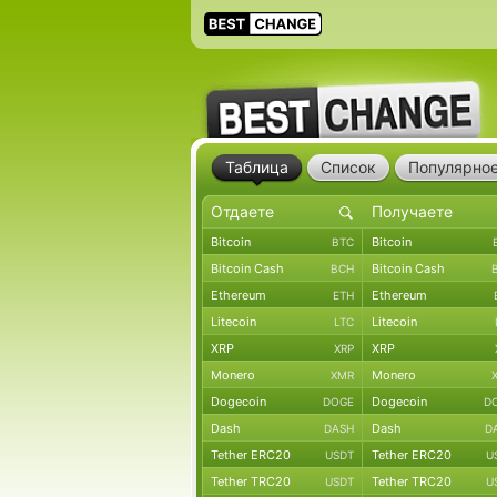
Таблица
Список
Популярно
Bitcoin
Bitcoin
BTC
Bitcoin Cash
Bitcoin Cash
BCH
Ethereum
Ethereum
ETH
Litecoin
Litecoin
LTC
XRP
XRP
XRP
Monero
Monero
XMR
Dogecoin
Dogecoin
DOGE
D
Dash
Dash
DASH
D
Tether ERC20
Tether ERC20
USDT
U
Tether TRC20
Tether TRC20
USDT
U