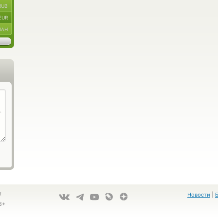
RUB
EUR
UAH
!
Новости
|
8+