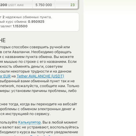
3200
5 750 000
23
USDT AVAX
ет
2
надежных обменных пункта.
ый курс обмена:
0.950925
тавляет
1.153500
HE
оторых способен совершить ручной или
в сети Аваланчи. Необходимо обращать
м с названием пункта обмена. Вы можете
я мышью по строке с его названием. Если
жность обменять деньги, советуем
изошли некоторые трудности и на данном
er EUR
на
Tether AVALANCHE (USDT)
выбранный вами обменный пункт так и не
he network, пожалуйста, сообщите нам. Только
меры: установим причины проблемы, либо
ее тогда, когда вы переходите на вебсайт
 проблемы с обменом электронных денег и
ся инструкцией по сервису.
спользуйте
Калькулятор
. Вы в любой момент
ы валют вас не устраивают, воспользуйтесь
еобходимого курса вы получите уведомление