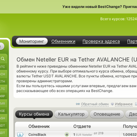
Уже видели новый BestChange? Пригла
Всего курсов:
12524
Мониторинг
Обменники
Проверка адреса
Пар
е
Обмен Neteller EUR на Tether AVALANCHE (
В рейтинге ниже приведены обменники Neteller EUR на Tether AV
BTC
обменному курсу. При выборе оптимального курса обмена, обращ
BCH
валюты Tether USDT AVALANCHE. Все пункты обмена, которые пр
проверены администраторами.
ETH
Если вы пользуетесь нашими услугами впервые, предлагаем ва
LTC
рассказывающее обо всех операциях на BestChange.
XRP
XMR
Обратный обмен
Избранное
OGE
Курсы обмена
Калькулятор
Оповещение
Дво
ASH
SDT
Обменник
Отдаете
Получ
SDT
от 219
CoinsBlack
1
1.0063
EUR Neteller