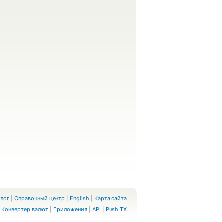
Блог
|
Справочный центр
|
English
|
Карта сайта
Конвертер валют
|
Приложения
|
API
|
Push TX