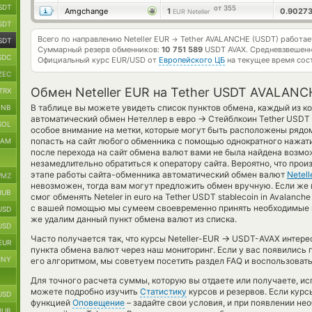
SDT
от 355
Amgchange
1
0.9027
EUR Neteller
SDT
Всего по направлению Neteller EUR
Tether AVALANCHE (USDT) работа
→
SDT
Суммарный резерв обменников:
10 751 589
USDT AVAX.
Средневзвешенн
SDC
Официальный курс
EUR/USD
от
Европейского ЦБ
на текущее время сос
ZEC
Обмен Neteller EUR на Tether USDT AVALANC
TRX
В таблице вы можете увидеть список пунктов обмена, каждый из к
BNB
→
автоматический обмен Нетеллер в евро
Стейблкоин Tether USDT 
SOL
особое внимание на метки, которые могут быть расположены рядо
попасть на сайт любого обменника с помощью однократного нажати
RAM
после перехода на сайт обмена валют вами не была найдена возмо
незамедлительно обратиться к оператору сайта. Вероятно, что про
этапе работы сайта-обменника автоматический обмен валют
Netell
MZ
невозможен, тогда вам могут предложить обмен вручную. Если же 
RUB
смог обменять Neteler in euro на Tether USDT stablecoin in Avalanc
с вашей помощью мы сумеем своевременно принять необходимые 
USD
же удалим данный пункт обмена валют из списка.
USD
→
Часто получается так, что курсы Neteller-EUR
USDT-AVAX интересн
EUR
пункта обмена валют через наш мониторинг. Если у вас появились
CNY
его алгоритмом, мы советуем посетить раздел FAQ и воспользовать
Для точного расчета суммы, которую вы отдаете или получаете, и
можете подробно изучить
Статистику
курсов и резервов. Если курс
USD
функцией
Оповещение
– задайте свои условия, и при появлении н
RUB