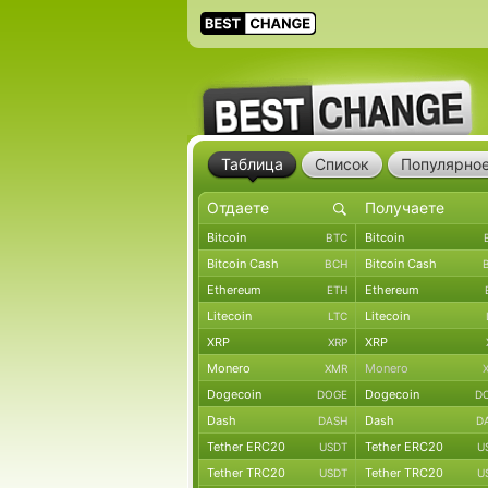
Таблица
Список
Популярно
Bitcoin
Bitcoin
BTC
Bitcoin Cash
Bitcoin Cash
BCH
Ethereum
Ethereum
ETH
Litecoin
Litecoin
LTC
XRP
XRP
XRP
Monero
Monero
XMR
Dogecoin
Dogecoin
DOGE
D
Dash
Dash
DASH
D
Tether ERC20
Tether ERC20
USDT
U
Tether TRC20
Tether TRC20
USDT
U