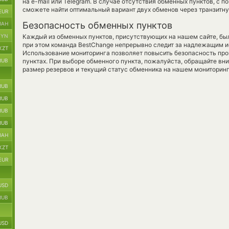
на e-mail или Telegram. В случае отсутствия обменных пунктов, с
сможете найти оптимальный вариант двух обменов через транзитн
EUR
Безопасность обменных пунктов
UAH
BYN
Каждый из обменных пунктов, присутствующих на нашем сайте, бы
при этом команда BestChange непрерывно следит за надлежащим и
KZT
Использование мониторинга позволяет повысить безопасность пр
RUB
пунктах. При выборе обменного пункта, пожалуйста, обращайте вн
размер резервов и текущий статус обменника на нашем мониторинг
RUB
RUB
RUB
RUB
UAH
KZT
EUR
USD
RUB
USD