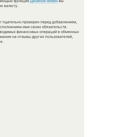
 помощью функции
Двойной обмен
вы
ую валюту.
л тщательно проверен перед добавлением,
сполнением ими своих обязательств.
оводимых финансовых операций в обменных
имание на отзывы других пользователей,
е.