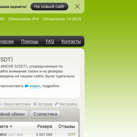
На новый сайт
шаем оценить!
66
Обменников:
614
Обновление:
14:28:25
тнерам
Помощь
FAQ
Контакты
USDT)
ALANCHE (USDT), упорядоченные по
айте внимание также и на резервы
иведены на нашем сайте, были тщательно
м просмотреть
видео
, подробно
Несоответствие
История
Настройка
йной обмен
Статистика
аете
Резерв
Отзывы
▼
2900
5 001 589
2177
USDT AVAX