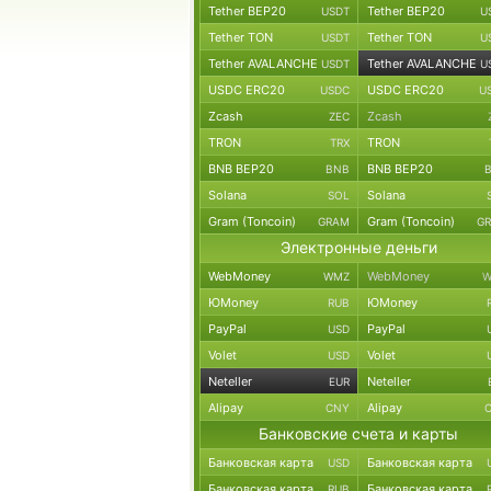
Tether BEP20
Tether BEP20
USDT
U
Tether TON
Tether TON
USDT
U
Tether AVALANCHE
Tether AVALANCHE
USDT
U
USDC ERC20
USDC ERC20
USDC
U
Zcash
Zcash
ZEC
TRON
TRON
TRX
BNB BEP20
BNB BEP20
BNB
Solana
Solana
SOL
Gram (Toncoin)
Gram (Toncoin)
GRAM
G
Электронные деньги
WebMoney
WebMoney
WMZ
W
ЮMoney
ЮMoney
RUB
PayPal
PayPal
USD
Volet
Volet
USD
Neteller
Neteller
EUR
Alipay
Alipay
CNY
Банковские счета и карты
Банковская карта
Банковская карта
USD
Банковская карта
Банковская карта
RUB