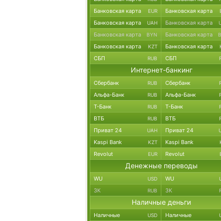
Банковская карта
Банковская карта
EUR
Банковская карта
Банковская карта
UAH
Банковская карта
Банковская карта
BYN
Банковская карта
Банковская карта
KZT
СБП
СБП
RUB
Интернет-банкинг
Сбербанк
Сбербанк
RUB
Альфа-Банк
Альфа-Банк
RUB
Т-Банк
Т-Банк
RUB
ВТБ
ВТБ
RUB
Приват 24
Приват 24
UAH
Kaspi Bank
Kaspi Bank
KZT
Revolut
Revolut
EUR
Денежные переводы
WU
WU
USD
ЗК
ЗК
RUB
Наличные деньги
Наличные
Наличные
USD