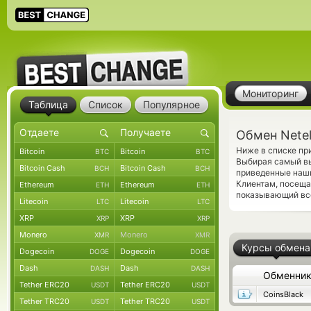
Мониторинг
Таблица
Список
Популярное
Обмен Netel
Ниже в списке пр
Bitcoin
Bitcoin
BTC
BTC
Выбирая самый вы
Bitcoin Cash
Bitcoin Cash
BCH
BCH
приведенные наш
Клиентам, посеща
Ethereum
Ethereum
ETH
ETH
показывающий все
Litecoin
Litecoin
LTC
LTC
XRP
XRP
XRP
XRP
Monero
Monero
XMR
XMR
Курсы обмена
Dogecoin
Dogecoin
DOGE
DOGE
Dash
Dash
DASH
DASH
Обменни
Tether ERC20
Tether ERC20
USDT
USDT
CoinsBlack
Tether TRC20
Tether TRC20
USDT
USDT