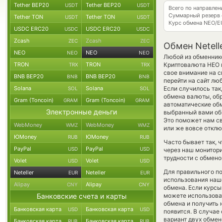
Tether BEP20
Tether BEP20
USDT
USDT
Всего по направлен
Суммарный резерв
Tether TON
Tether TON
USDT
USDT
Курс обмена
NEO/E
USDC ERC20
USDC ERC20
USDC
USDC
Zcash
Zcash
ZEC
ZEC
Обмен Netell
NEO
NEO
NEO
NEO
Любой из обменнико
TRON
TRON
Криптовалюта НЕО 
TRX
TRX
свое внимание на с
BNB BEP20
BNB BEP20
BNB
BNB
перейти на сайт лю
Solana
Solana
Если случилось так
SOL
SOL
обмена валюты, обр
Gram (Toncoin)
Gram (Toncoin)
GRAM
GRAM
автоматические о
Электронные деньги
выбранный вами обме
Это поможет нам с
WebMoney
WebMoney
WMZ
WMZ
или же вовсе отклю
ЮMoney
ЮMoney
RUB
RUB
Часто бывает так, ч
PayPal
PayPal
USD
USD
через наш монитори
трудности с обмено
Volet
Volet
USD
USD
Для правильного по
Neteller
Neteller
EUR
EUR
использования наше
Alipay
Alipay
CNY
CNY
обмена. Если курсы
Банковские счета и карты
можете использов
обмена и получить 
Банковская карта
Банковская карта
USD
USD
появится. В случае
вариант двух обмен
Банковская карта
Банковская карта
RUB
RUB