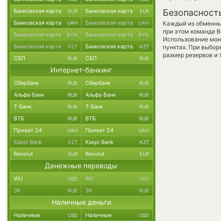
Банковская карта
Банковская карта
Безопасност
EUR
EUR
Банковская карта
Банковская карта
UAH
UAH
Каждый из обменны
при этом команда 
Банковская карта
Банковская карта
BYN
BYN
Использование мон
Банковская карта
Банковская карта
KZT
KZT
пунктах. При выбор
размер резервов и 
СБП
СБП
RUB
RUB
Интернет-банкинг
Сбербанк
Сбербанк
RUB
RUB
Альфа-Банк
Альфа-Банк
RUB
RUB
Т-Банк
Т-Банк
RUB
RUB
ВТБ
ВТБ
RUB
RUB
Приват 24
Приват 24
UAH
UAH
Kaspi Bank
Kaspi Bank
KZT
KZT
Revolut
Revolut
EUR
EUR
Денежные переводы
WU
WU
USD
USD
ЗК
ЗК
RUB
RUB
Наличные деньги
Наличные
Наличные
USD
USD