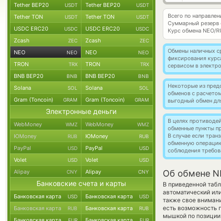
Tether BEP20
Tether BEP20
USDT
USDT
Всего по направле
Tether TON
Tether TON
USDT
USDT
Суммарный резерв
USDC ERC20
USDC ERC20
USDC
USDC
Курс обмена
NEO/R
Zcash
Zcash
ZEC
ZEC
Обмены наличных с
NEO
NEO
NEO
NEO
фиксирования курс
TRON
TRON
TRX
TRX
сервисом в электр
BNB BEP20
BNB BEP20
BNB
BNB
Некоторые из пред
Solana
Solana
SOL
SOL
обменов с расчето
Gram (Toncoin)
Gram (Toncoin)
GRAM
GRAM
выгодный обмен дл
Электронные деньги
В целях противоде
WebMoney
WebMoney
WMZ
WMZ
обменные пункты п
В случае если тра
ЮMoney
ЮMoney
RUB
RUB
обменную операци
PayPal
PayPal
USD
USD
соблюдения требов
Volet
Volet
USD
USD
Alipay
Alipay
Об обмене N
CNY
CNY
Банковские счета и карты
В приведенной табл
автоматический ил
Банковская карта
Банковская карта
USD
USD
также свое внимани
есть возможность п
Банковская карта
Банковская карта
RUB
RUB
мышкой по позиции 
Банковская карта
Банковская карта
EUR
EUR