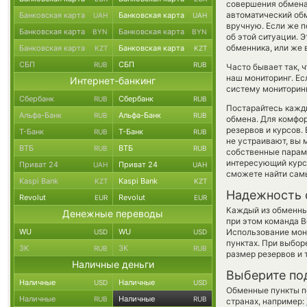
совершения обмена,
автоматический о
Банковская карта
Банковская карта
UAH
UAH
вручную. Если же п
Банковская карта
Банковская карта
BYN
BYN
об этой ситуации.
обменника, или же 
Банковская карта
Банковская карта
KZT
KZT
СБП
СБП
RUB
RUB
Часто бывает так, 
наш мониторинг. Ес
Интернет-банкинг
систему мониторинг
Сбербанк
Сбербанк
RUB
RUB
Постарайтесь кажд
Альфа-Банк
Альфа-Банк
RUB
RUB
обмена. Для комфор
резервов и курсов.
Т-Банк
Т-Банк
RUB
RUB
не устраивают, вы
ВТБ
ВТБ
RUB
RUB
собственные параме
интересующий курс 
Приват 24
Приват 24
UAH
UAH
сможете найти сам
Kaspi Bank
Kaspi Bank
KZT
KZT
Надежность 
Revolut
Revolut
EUR
EUR
Каждый из обменны
Денежные переводы
при этом команда 
WU
WU
Использование мон
USD
USD
пунктах. При выбор
ЗК
ЗК
RUB
RUB
размер резервов и 
Наличные деньги
Выберите по
Наличные
Наличные
USD
USD
Обменные пункты по
Наличные
Наличные
RUB
RUB
странах, например: