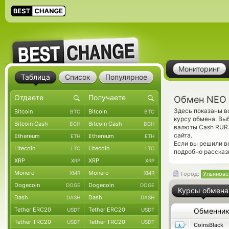
Мониторинг
Таблица
Список
Популярное
Обмен NEO 
Здесь показаны в
Bitcoin
Bitcoin
BTC
BTC
курсу обмена. Вы
Bitcoin Cash
Bitcoin Cash
BCH
BCH
валюты Cash RUR.
сайта.
Ethereum
Ethereum
ETH
ETH
Если вы решили в
Litecoin
Litecoin
LTC
LTC
подробно рассказ
XRP
XRP
XRP
XRP
Monero
Monero
XMR
XMR
Город:
Ульяновс
Dogecoin
Dogecoin
DOGE
DOGE
Курсы обмена
Dash
Dash
DASH
DASH
Tether ERC20
Tether ERC20
USDT
USDT
Обменни
Tether TRC20
Tether TRC20
USDT
USDT
CoinsBlack