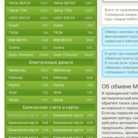
Tether BEP20
Tether BEP20
USDT
USDT
Всего по направле
Tether TON
Tether TON
USDT
USDT
Суммарный резерв
USDC ERC20
USDC ERC20
USDC
USDC
Курс обмена
XMR/U
Zcash
Zcash
ZEC
ZEC
Обмены наличных с
TRON
TRON
TRX
TRX
фиксирования курс
BNB BEP20
BNB BEP20
BNB
BNB
сервисом в электр
Solana
Solana
SOL
SOL
В целях противоде
Gram (Toncoin)
Gram (Toncoin)
GRAM
GRAM
обменные пункты п
Электронные деньги
В случае если тра
обменную операци
WebMoney
WebMoney
WMZ
WMZ
соблюдения требов
ЮMoney
ЮMoney
RUB
RUB
PayPal
PayPal
USD
USD
Об обмене M
Volet
Volet
USD
USD
В приведенной табл
автоматический ил
Alipay
Alipay
CNY
CNY
обратите также сво
Банковские счета и карты
мгновенного перехо
Если вы перешли на
Банковская карта
Банковская карта
USD
USD
администратору сай
Банковская карта
Банковская карта
вебсайта автомати
RUB
RUB
предложить обмен в
Банковская карта
Банковская карта
EUR
EUR
получилось, просим
Банковская карта
Банковская карта
разрешению проблем
UAH
UAH