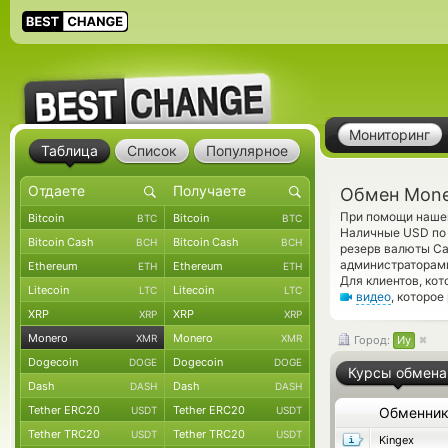
Мониторинг
Таблица
Список
Популярное
Обмен Mone
При помощи нашег
Bitcoin
Bitcoin
BTC
BTC
Наличные USD по 
Bitcoin Cash
Bitcoin Cash
BCH
BCH
резерв валюты Ca
администраторам
Ethereum
Ethereum
ETH
ETH
Для клиентов, ко
Litecoin
Litecoin
LTC
LTC
видео
, которое
XRP
XRP
XRP
XRP
Monero
Monero
XMR
XMR
Город:
Иу
Dogecoin
Dogecoin
DOGE
DOGE
Курсы обмена
Dash
Dash
DASH
DASH
Tether ERC20
Tether ERC20
USDT
USDT
Обменни
Tether TRC20
Tether TRC20
USDT
USDT
Kingex