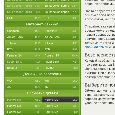
решения проблемы.
Банковская карта
Банковская карта
BYN
BYN
Часто получается т
Банковская карта
Банковская карта
KZT
KZT
обмена валют через
СБП
СБП
RUB
RUB
алгоритмом, мы сов
Интернет-банкинг
Старайтесь каждый
всегда можете под
Сбербанк
Сбербанк
RUB
RUB
нашим сервисом, в
Альфа-Банк
Альфа-Банк
RUB
RUB
возможность задать
тот момент, когда 
Т-Банк
Т-Банк
RUB
RUB
Двойной обмен
и на
ВТБ
ВТБ
RUB
RUB
Безопасност
Приват 24
Приват 24
UAH
UAH
Каждый из обменны
Kaspi Bank
Kaspi Bank
KZT
KZT
при этом команда 
Revolut
Revolut
EUR
EUR
Использование мон
пунктах. При выбор
Денежные переводы
размер резервов и 
WU
WU
USD
USD
Выберите по
ЗК
ЗК
RUB
RUB
Обменные пункты по
Наличные деньги
странах, например:
городах могут отли
Наличные
Наличные
USD
USD
удобнее ввести или
Наличные
Наличные
RUB
RUB
Наличные
Наличные
EUR
EUR